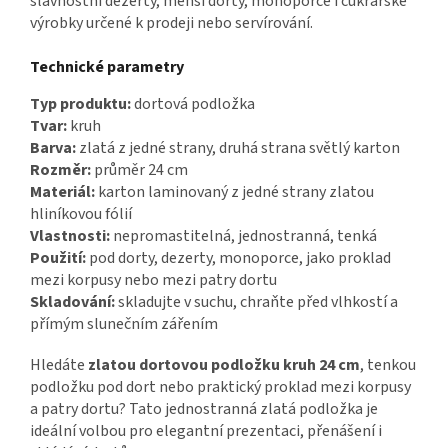
slavnostní dezerty, menší dorty, monoporce i cukrářské
výrobky určené k prodeji nebo servírování.
Technické parametry
Typ produktu:
dortová podložka
Tvar:
kruh
Barva:
zlatá z jedné strany, druhá strana světlý karton
Rozměr:
průměr 24 cm
Materiál:
karton laminovaný z jedné strany zlatou
hliníkovou fólií
Vlastnosti:
nepromastitelná, jednostranná, tenká
Použití:
pod dorty, dezerty, monoporce, jako proklad
mezi korpusy nebo mezi patry dortu
Skladování:
skladujte v suchu, chraňte před vlhkostí a
přímým slunečním zářením
Hledáte
zlatou dortovou podložku kruh 24 cm
, tenkou
podložku pod dort nebo praktický proklad mezi korpusy
a patry dortu? Tato jednostranná zlatá podložka je
ideální volbou pro elegantní prezentaci, přenášení i