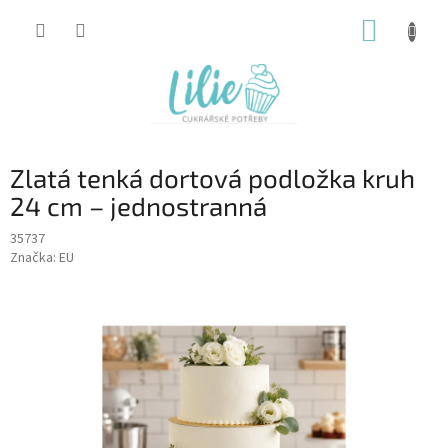
Přejít
NÁKUP
na
obsah
KOŠÍK
Zlatá tenká dortová podložka kruh
24 cm – jednostranná
35737
Značka:
EU