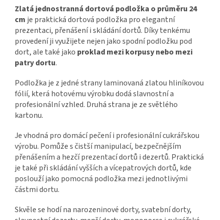
Zlatá jednostranná dortová podložka o průměru 24
cm
je praktická dortová podložka pro elegantní
prezentaci, přenášení i skládání dortů. Díky tenkému
provedení ji využijete nejen jako spodní podložku pod
dort, ale také jako
proklad mezi korpusy nebo mezi
patry dortu
.
Podložka je z jedné strany laminovaná zlatou hliníkovou
fólií, která hotovému výrobku dodá slavnostní a
profesionální vzhled. Druhá strana je ze světlého
kartonu.
Je vhodná pro domácí pečení i profesionální cukrářskou
výrobu. Pomůže s čistší manipulací, bezpečnějším
přenášením a hezčí prezentací dortů i dezertů. Praktická
je také při skládání vyšších a vícepatrových dortů, kde
poslouží jako pomocná podložka mezi jednotlivými
částmi dortu.
Skvěle se hodí na narozeninové dorty, svatební dorty,