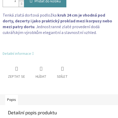
Přidat do košíku
Tenká zlatá dortová podložka
kruh 24 cm je vhodná pod
dorty, dezerty i jako praktický proklad mezi korpusy nebo
mezi patry dortu
. Jednostranné zlaté provedení dodá
cukrářským výrobkům elegantní a slavnostní vzhled.
Detailní informace
ZEPTAT SE
HLÍDAT
SDÍLET
Popis
Detailní popis produktu