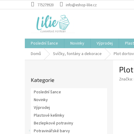
Přejít
775279920
info@eshop-lilie.cz
na
obsah
Poslední šance
Novinky
Výprodej
Plas
Domů
Svíčky, fontány a dekorace
Plot dorto
P
Plot
o
Přeskočit
s
Značka:
Kategorie
kategorie
t
r
Poslední šance
a
Novinky
n
Výprodej
n
í
Plastové kelímky
p
Bezlepkové potraviny
a
Potravinářské barvy