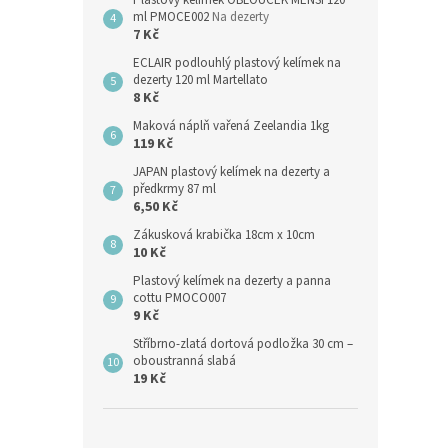
Plastový kelímek OBLOUČEK MENŠÍ 120
ml PMOCE002
Na dezerty
7 Kč
ECLAIR podlouhlý plastový kelímek na
dezerty 120 ml Martellato
8 Kč
Maková náplň vařená Zeelandia 1kg
119 Kč
JAPAN plastový kelímek na dezerty a
předkrmy 87 ml
6,50 Kč
Zákusková krabička 18cm x 10cm
10 Kč
Plastový kelímek na dezerty a panna
cottu PMOCO007
9 Kč
Stříbrno-zlatá dortová podložka 30 cm –
oboustranná slabá
19 Kč