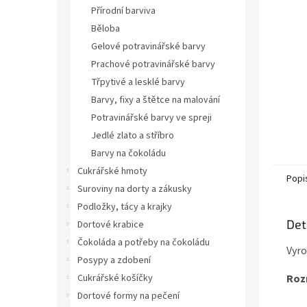
n
Přírodní barviva
e
Běloba
l
Gelové potravinářské barvy
Prachové potravinářské barvy
Třpytivé a lesklé barvy
Barvy, fixy a štětce na malování
Potravinářské barvy ve spreji
Jedlé zlato a stříbro
Barvy na čokoládu
Cukrářské hmoty
Popi
Suroviny na dorty a zákusky
Podložky, tácy a krajky
Det
Dortové krabice
Čokoláda a potřeby na čokoládu
Vyro
Posypy a zdobení
Cukrářské košíčky
Roz
Dortové formy na pečení