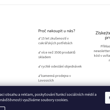
Proč nakoupit u nás?
Získejt
pr
✔ 15 let zkušeností v
cukrářských potřebách
Přihla
newsletter
✔ více než 3500 produktů
kód v uvít
skladem
✔ rychlé odeslání objednávek
✔ kamenná prodejna v
Lovosicích
✔ ověřené suroviny a pomůcky
aci obsahu a reklam, poskytování funkcí sociálních médií a
pro domácí i profesionální
pečení
 návštěvnosti využíváme soubory cookies.