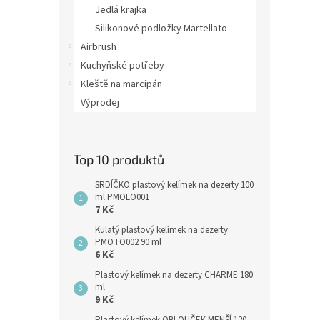
Jedlá krajka
Silikonové podložky Martellato
Airbrush
Kuchyňské potřeby
Kleště na marcipán
Výprodej
Top 10 produktů
SRDÍČKO plastový kelímek na dezerty 100
ml PMOLO001
7 Kč
Kulatý plastový kelímek na dezerty
PMOTO002 90 ml
6 Kč
Plastový kelímek na dezerty CHARME 180
ml
9 Kč