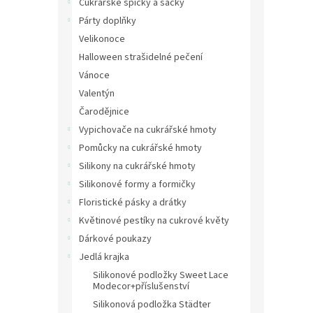
Cukrářské špičky a sáčky
Párty doplňky
Velikonoce
Halloween strašidelné pečení
Vánoce
Valentýn
Čarodějnice
Vypichovače na cukrářské hmoty
Pomůcky na cukrářské hmoty
Silikony na cukrářské hmoty
Silikonové formy a formičky
Floristické pásky a drátky
Květinové pestíky na cukrové květy
Dárkové poukazy
Jedlá krajka
Silikonové podložky Sweet Lace
Modecor+příslušenství
Silikonová podložka Städter