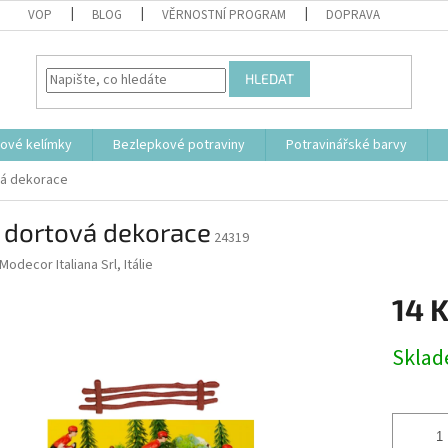
VOP
BLOG
VĚRNOSTNÍ PROGRAM
DOPRAVA
HLEDAT
tové kelímky
Bezlepkové potraviny
Potravinářské barvy
vá dekorace
 dortová dekorace
24319
Modecor Italiana Srl, Itálie
14 
Měrná
Skla
cena: