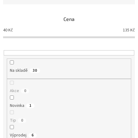
n
í
p
Cena
r
o
40
Kč
135
Kč
d
u
k
t
ů
Na skladě
30
Akce
0
Novinka
1
Tip
0
Výprodej
6