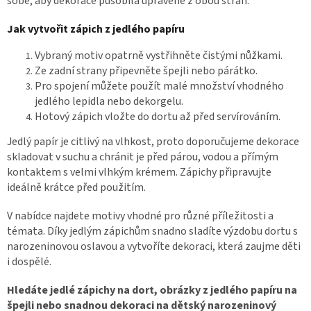
sobě, aby dekorace působila upraveně z obou stran.
p
i
Jak vytvořit zápich z jedlého papíru
s
u
Vybraný motiv opatrně vystřihněte čistými nůžkami.
Ze zadní strany připevněte špejli nebo párátko.
Pro spojení můžete použít malé množství vhodného
jedlého lepidla nebo dekorgelu.
Hotový zápich vložte do dortu až před servírováním.
Jedlý papír je citlivý na vlhkost, proto doporučujeme dekorace
skladovat v suchu a chránit je před párou, vodou a přímým
kontaktem s velmi vlhkým krémem. Zápichy připravujte
ideálně krátce před použitím.
V nabídce najdete motivy vhodné pro různé příležitosti a
témata. Díky jedlým zápichům snadno sladíte výzdobu dortu s
narozeninovou oslavou a vytvoříte dekoraci, která zaujme děti
i dospělé.
Hledáte jedlé zápichy na dort, obrázky z jedlého papíru na
špejli nebo snadnou dekoraci na dětský narozeninový