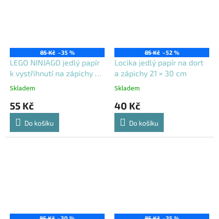
85 Kč
–35 %
85 Kč
–52 %
LEGO NINJAGO jedlý papír
Locika jedlý papír na dort
k vystřihnutí na zápichy 21
a zápichy 21 × 30 cm
× 30 cm
Skladem
Skladem
55 Kč
40 Kč
Do košíku
Do košíku
Výprodej
85 Kč
–30 %
85 Kč
–35 %