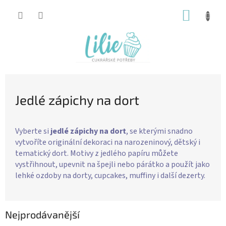
Přejít
NÁKUP
na
obsah
KOŠÍK
Jedlé zápichy na dort
Vyberte si
jedlé zápichy na dort
, se kterými snadno
vytvoříte originální dekoraci na narozeninový, dětský i
tematický dort. Motivy z jedlého papíru můžete
vystřihnout, upevnit na špejli nebo párátko a použít jako
lehké ozdoby na dorty, cupcakes, muffiny i další dezerty.
Nejprodávanější