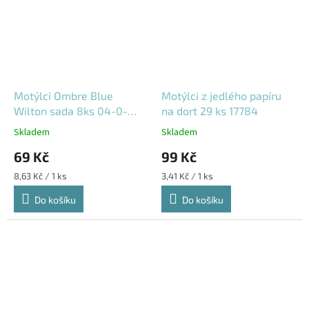
Motýlci Ombre Blue
Motýlci z jedlého papíru
Wilton sada 8ks 04-0-
na dort 29 ks 17784
0588
Skladem
Skladem
69 Kč
99 Kč
Měrná
Měrná
8,63 Kč / 1 ks
3,41 Kč / 1 ks
cena:
cena:
Do košíku
Do košíku
Výprodej