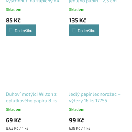
vystřihnutí na zápichy A4
jedlého papíru 12,5 cm
F53845
Skladem
Skladem
85 Kč
135 Kč
Do košíku
Do košíku
Duhoví motýlci Wilton z
Jedlý papír Jednorožec –
oplatkového papíru 8 ks
výřezy 16 ks 17755
04-0-0586
Skladem
Skladem
69 Kč
99 Kč
Měrná
Měrná
8,63 Kč / 1 ks
6,19 Kč / 1 ks