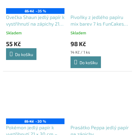
85 Kč
–35 %
Ovečka Shaun jedlý papír k
Pivoňky z jedlého papíru
vystřihnutí na zápichy 21 ×
mix barev 7 ks FunCakes
30 cm
F53210
Skladem
Skladem
55 Kč
98 Kč
Měrná
14 Kč / 1 ks
Do košíku
cena:
Do košíku
Výprodej
85 Kč
–30 %
Pokémon jedlý papír k
Prasátko Peppa jedlý papír
vystřihnutí 21 × 30 cm –
na zápichy