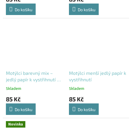
Do košíku
Do košíku
Motýlci barevný mix –
Motýlci menší jedlý papír k
jedlý papír k vystřihnutí 21
vystřihnutí
× 30 cm
Skladem
Skladem
85 Kč
85 Kč
Do košíku
Do košíku
Novinka