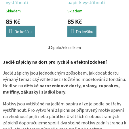
vystřihnutí
papír k vystřihnutí
Skladem
Skladem
85 Kč
85 Kč
Do košíku
Do košíku
30
položek celkem
O
v
l
Jedlé zápichy na dort pro rychlé a efektní zdobení
á
d
Jedlé zápichy jsou jednoduchým způsobem, jak dodat dortu
a
výrazný tematický vzhled bez složitého modelování z fondánu.
c
Hodí se na
dětské narozeninové dorty, oslavy, cupcakes,
í
muffiny, zákusky i sladké bary
.
p
r
Motivy jsou vytištěné na jedlém papíru a lze je podle potřeby
v
vystřihnout. Pro vytvoření zápichu se připravený motiv upevní
k
y
na vhodnou špejli nebo párátko. U větších či oboustranných
v
zápichů doporučujeme spojit dva stejné motivy zadní stranou k
ý