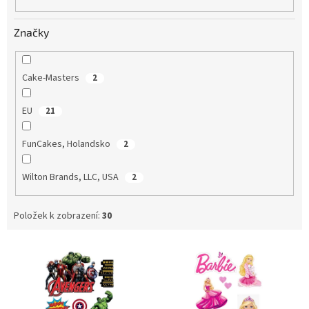
Značky
Cake-Masters
2
EU
21
FunCakes, Holandsko
2
Wilton Brands, LLC, USA
2
Položek k zobrazení:
30
V
ý
p
i