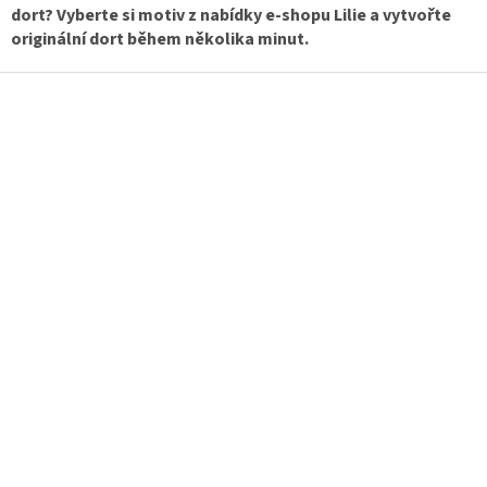
dort? Vyberte si motiv z nabídky e-shopu Lilie a vytvořte
originální dort během několika minut.
Z
á
p
a
t
í