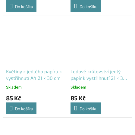
cena:
cena:
Do košíku
Do košíku
Květiny z jedlého papíru k
Ledové království jedlý
vystřihnutí A4 21 × 30 cm
papír k vystřihnutí 21 × 30
cm
Skladem
Skladem
85 Kč
85 Kč
Do košíku
Do košíku
Výprodej
Výprodej