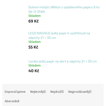
Duhoví motýlci Wilton z oplatkového papíru 8 ks
04-0-0586
Skladem
69 Kč
LEGO NINJAGO jedlý papír k vystřihnutí na
zápichy 21 × 30 cm
Skladem
55 Kč
Locika jedlý papír na dort a zápichy 21 × 30 cm
Skladem
40 Kč
Ř
a
Doporučujeme
Nejlevnější
Nejdražší
Nejprodávanější
z
e
Abecedně