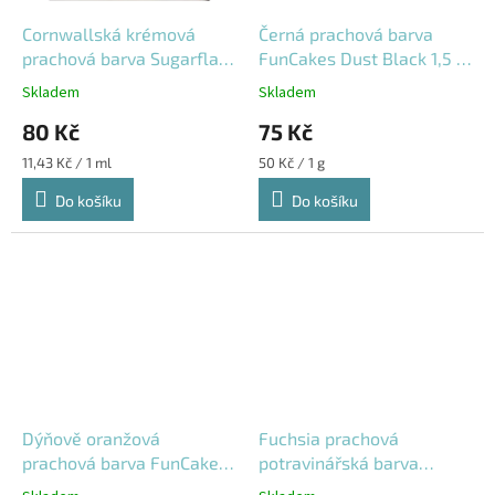
Cornwallská krémová
Černá prachová barva
prachová barva Sugarflair
FunCakes Dust Black 1,5 g
7 ml
F45200
Skladem
Skladem
80 Kč
75 Kč
Měrná
Měrná
11,43 Kč / 1 ml
50 Kč / 1 g
cena:
cena:
Do košíku
Do košíku
Dýňově oranžová
Fuchsia prachová
prachová barva FunCakes
potravinářská barva
1,5 g F45265
Sugarflair 7 ml