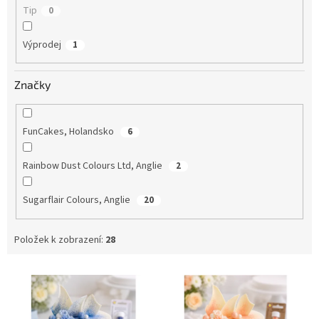
Tip
0
Výprodej
1
Značky
FunCakes, Holandsko
6
Rainbow Dust Colours Ltd, Anglie
2
Sugarflair Colours, Anglie
20
Položek k zobrazení:
28
V
ý
p