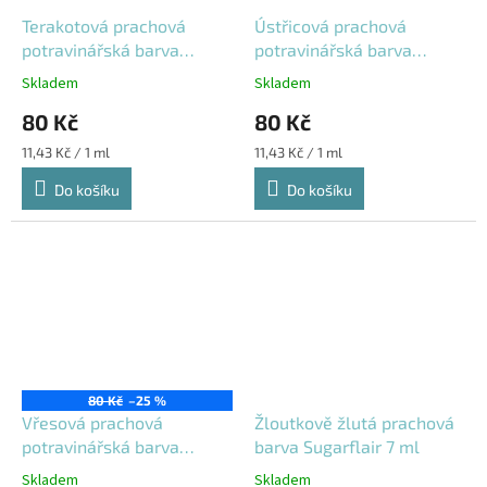
Terakotová prachová
Ústřicová prachová
potravinářská barva
potravinářská barva
Sugarflair 7 ml
Sugarflair 7 ml
Skladem
Skladem
80 Kč
80 Kč
Měrná
Měrná
11,43 Kč / 1 ml
11,43 Kč / 1 ml
cena:
cena:
Do košíku
Do košíku
Výprodej
80 Kč
–25 %
Vřesová prachová
Žloutkově žlutá prachová
potravinářská barva
barva Sugarflair 7 ml
Sugarflair 7 ml
Skladem
Skladem