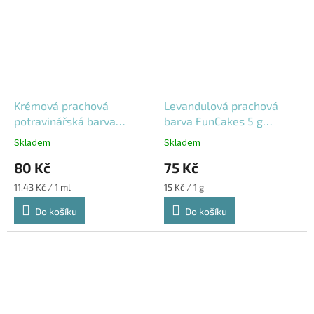
Krémová prachová
Levandulová prachová
potravinářská barva
barva FunCakes 5 g
Sugarflair 7 ml
F45245
Skladem
Skladem
80 Kč
75 Kč
Měrná
Měrná
11,43 Kč / 1 ml
15 Kč / 1 g
cena:
cena:
Do košíku
Do košíku