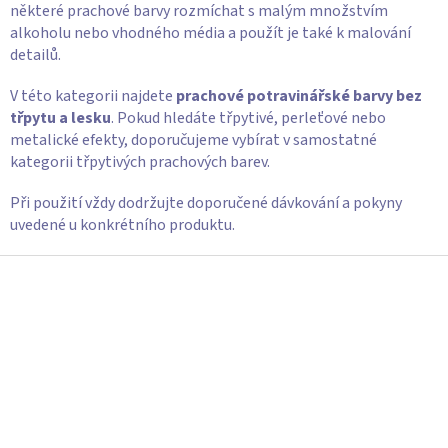
některé prachové barvy rozmíchat s malým množstvím
i
s
alkoholu nebo vhodného média a použít je také k malování
u
detailů.
V této kategorii najdete
prachové potravinářské barvy bez
třpytu a lesku
. Pokud hledáte třpytivé, perleťové nebo
metalické efekty, doporučujeme vybírat v samostatné
kategorii třpytivých prachových barev.
Při použití vždy dodržujte doporučené dávkování a pokyny
uvedené u konkrétního produktu.
Z
á
p
a
t
í