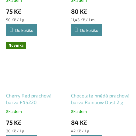
Skladem
Skladem
75 Kč
80 Kč
Měrná
Měrná
50 Kč / 1 g
11,43 Kč / 1 ml
cena:
cena:
Do košíku
Do košíku
Novinka
Cherry Red prachová
Chocolate hnědá prachová
barva F45220
barva Rainbow Dust 2 g
Skladem
Skladem
75 Kč
84 Kč
Měrná
Měrná
30 Kč / 1 g
42 Kč / 1 g
cena:
cena: