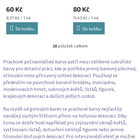
60 Kč
80 Kč
Měrná
Měrná
8,57 Kč / 1 ml
11,43 Kč / 1 ml
cena:
cena:
Do košíku
Do košíku
28
položek celkem
O
v
l
Prachové potravinářské barvy patří mezi oblíbené cukrářské
á
barvy pro detailní práci, kde je potřeba jemný barevný přechod,
d
stínování nebo přirozený vzhled dekorací. Používají se
a
především na povrchové barvení fondánu, marcipánu,
c
modelovacích hmot, cukrových květů, lístků, figurek,
í
krajkových dekorací a dalších jedlých ozdob.
p
r
v
Na rozdíl od gelových barev se prachové barvy nejčastěji
k
nanášejí suchým štětcem přímo na hotovou dekoraci. Díky
y
tomu se dobře hodí například pro zvýraznění okrajů květů,
v
vystínování lístků, dotvoření obličejů figurek nebo jemné
ý
tónování dortových dekorací. Pro intenzivnější efekt je možné
p