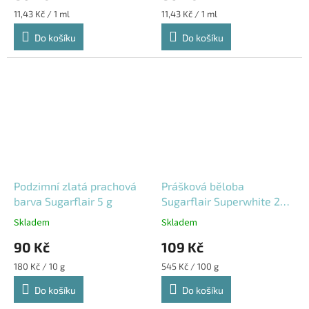
Měrná
Měrná
11,43 Kč / 1 ml
11,43 Kč / 1 ml
cena:
cena:
Do košíku
Do košíku
Podzimní zlatá prachová
Prášková běloba
barva Sugarflair 5 g
Sugarflair Superwhite 20
g
Skladem
Skladem
90 Kč
109 Kč
Měrná
Měrná
180 Kč / 10 g
545 Kč / 100 g
cena:
cena:
Do košíku
Do košíku