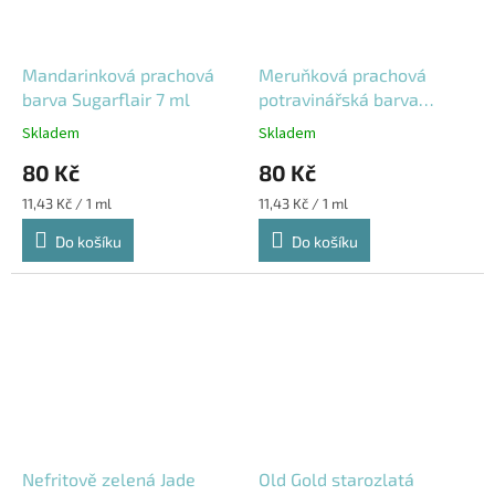
Mandarinková prachová
Meruňková prachová
barva Sugarflair 7 ml
potravinářská barva
Sugarflair 7 ml
Skladem
Skladem
80 Kč
80 Kč
Měrná
Měrná
11,43 Kč / 1 ml
11,43 Kč / 1 ml
cena:
cena:
Do košíku
Do košíku
Nefritově zelená Jade
Old Gold starozlatá