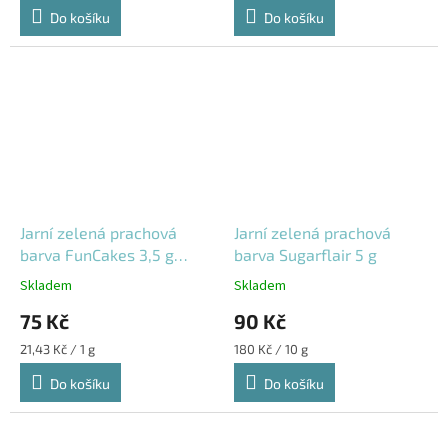
Do košíku
Do košíku
Jarní zelená prachová
Jarní zelená prachová
barva FunCakes 3,5 g
barva Sugarflair 5 g
F45225
Skladem
Skladem
75 Kč
90 Kč
Měrná
Měrná
21,43 Kč / 1 g
180 Kč / 10 g
cena:
cena:
Do košíku
Do košíku