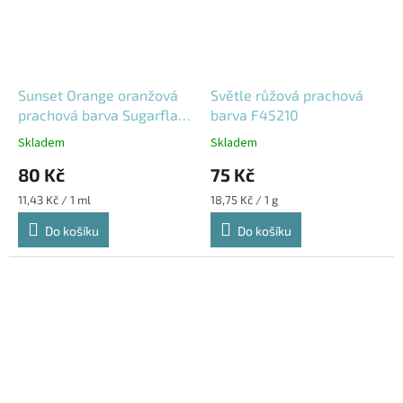
Sunset Orange oranžová
Světle růžová prachová
prachová barva Sugarflair
barva F45210
7 ml
Skladem
Skladem
80 Kč
75 Kč
Měrná
Měrná
11,43 Kč / 1 ml
18,75 Kč / 1 g
cena:
cena:
Do košíku
Do košíku