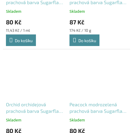
prachová barva Sugarflair
prachová barva Sugarflair
7 ml
5 g
Skladem
Skladem
80 Kč
87 Kč
Měrná
Měrná
11,43 Kč / 1 ml
174 Kč / 10 g
cena:
cena:
Do košíku
Do košíku
Orchid orchidejová
Peacock modrozelená
prachová barva Sugarflair
prachová barva Sugarflair
7 ml
7 ml
Skladem
Skladem
80 Kč
80 Kč