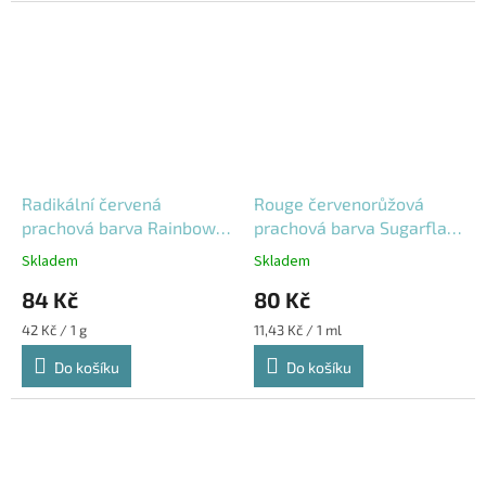
Radikální červená
Rouge červenorůžová
prachová barva Rainbow
prachová barva Sugarflair
Dust
7 ml
Skladem
Skladem
84 Kč
80 Kč
Měrná
Měrná
42 Kč / 1 g
11,43 Kč / 1 ml
cena:
cena:
Do košíku
Do košíku