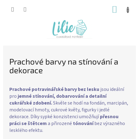
Přejít
NÁKUP
na
obsah
KOŠÍK
Prachové barvy na stínování a
dekorace
Prachové potravinářské barvy bez lesku
jsou ideální
pro
jemné stínování, dobarvování a detailní
cukrářské zdobení.
Skvěle se hodí na fondán, marcipán,
modelovací hmoty, cukrové květy, figurky i jedlé
dekorace. Díky sypké konzistenci umožňují
přesnou
práci se štětcem
a přirozené
tónování
bez výrazného
lesklého efektu.