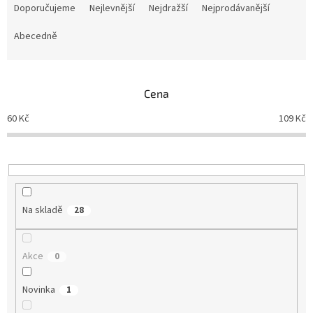
a
Doporučujeme
Nejlevnější
Nejdražší
Nejprodávanější
z
e
Abecedně
n
í
p
Cena
r
o
60
Kč
109
Kč
d
u
k
t
ů
Na skladě
28
Akce
0
Novinka
1