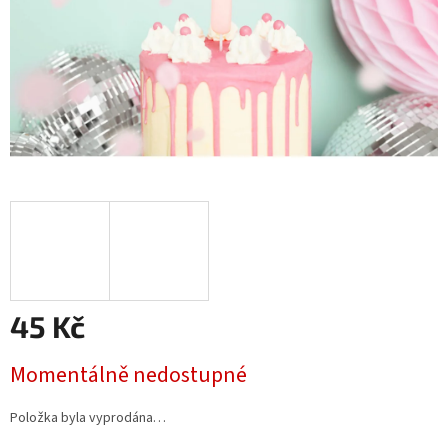
45 Kč
Měrná
Momentálně nedostupné
cena:
Položka byla vyprodána…