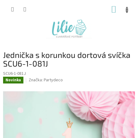
Přejít
NÁKUP
na
obsah
KOŠÍK
Jednička s korunkou dortová svíčka
SCU6-1-081J
SCU6-1-081J
Značka:
Partydeco
Novinka