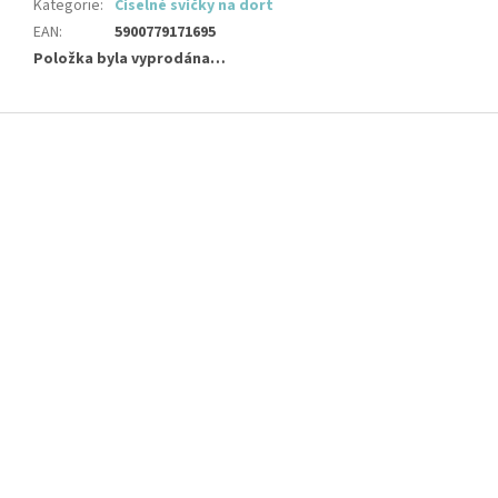
Kategorie
:
Číselné svíčky na dort
EAN
:
5900779171695
Položka byla vyprodána…
Z
á
p
a
t
í