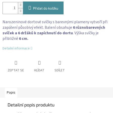
Přidat do košíku
Narozeninové dortové svíčky s barevnými plameny vytvoří při
zapálení působivý efekt. Balení obsahuje
6 různobarevných
svíček a 6 držáků k zapíchnutí do dortu
. Výška svíčky je
přibližně
6 cm.
Detailní informace
ZEPTAT SE
HLÍDAT
SDÍLET
Popis
Detailní popis produktu