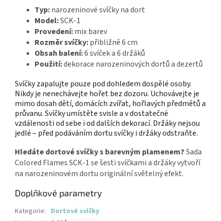
Typ:
narozeninové svíčky na dort
Model:
SCK-1
Provedení:
mix barev
Rozměr svíčky:
přibližně 6 cm
Obsah balení:
6 svíček a 6 držáků
Použití:
dekorace narozeninových dortů a dezertů
Svíčky zapalujte pouze pod dohledem dospělé osoby.
Nikdy je nenechávejte hořet bez dozoru. Uchovávejte je
mimo dosah dětí, domácích zvířat, hořlavých předmětů a
průvanu. Svíčky umístěte svisle a v dostatečné
vzdálenosti od sebe i od dalších dekorací. Držáky nejsou
jedlé – před podáváním dortu svíčky i držáky odstraňte.
Hledáte dortové svíčky s barevným plamenem?
Sada
Colored Flames SCK-1 se šesti svíčkami a držáky vytvoří
na narozeninovém dortu originální světelný efekt.
Doplňkové parametry
Kategorie
:
Dortové svíčky