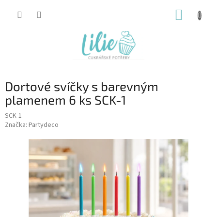
Přejít
NÁKUP
na
obsah
KOŠÍK
Dortové svíčky s barevným
plamenem 6 ks SCK-1
SCK-1
Značka:
Partydeco