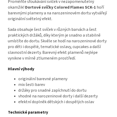
Proměňte sfoukávání svíček v nezapomenutelný
okamžik!
Dortové svíčky Colored Flames SCK-1
hoří
barevnými plameny a na narozeninovém dortu vytvářejí
originální světelný efekt.
Sada obsahuje šest svíček v různých barvách a šest
praktických držáků, díky kterým je snadno a stabilně
umístíte do dortu. Skvěle se hodí na narozeninové dorty
pro děti i dospělé, tematické oslavy, cupcakes a další
slavnostní dezerty. Barevný efekt plamenů nejlépe
vynikne v mírně ztlumeném prostředí.
Hlavní výhody
originální barevné plameny
mix šesti barev
držáky pro snadné zapíchnutí do dortu
vhodné na narozeninové dorty i další dezerty
efektní doplněk dětských i dospělých oslav
Technické parametry