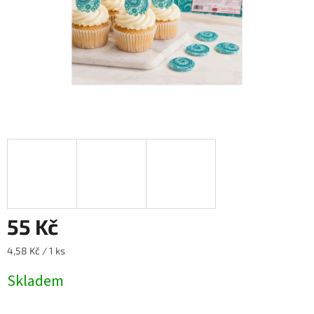
55 Kč
Měrná
4,58 Kč / 1 ks
cena:
Skladem