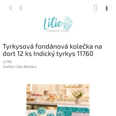
Přejít
NÁKUP
na
obsah
KOŠÍK
Tyrkysová fondánová kolečka na
dort 12 ks Indický tyrkys 11760
11760
Značka:
Cake-Masters