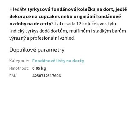
Hledáte
tyrkysová fondánová kolečka na dort, jedlé
dekorace na cupcakes nebo originální fondánové
ozdoby na dezerty
? Tato sada 12 koleček ve stylu
Indický tyrkys dodá dortům, muffinům i sladkým barům
výrazný a profesionální vzhled.
Doplňkové parametry
Kategorie
:
Fondánové listy na dorty
Hmotnost
:
0.05 kg
EAN
:
4250712317606
Z
á
p
a
t
í