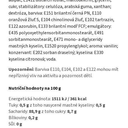
cukr, stabilizátory: celulóza, arabská guma, xanthan;
dextróza, barviva: E151 brilantní černá PN, E110
oranžová žluť S, E104 chinolinová žluť, E102 tartrazin,
E122 azorubin, E133 brilantní modř FCF; emulgátory:
E435 polyoxyethylensorbitanmonostearát, E491
sorbitanmonostearát, E471 mono- a diglyceridy
mastných kyselin, E1520 propylenglykol; aroma: vanilin;
konzervant: E202 sorban draselný; kyselina: E330
kyselina citronová; voda.
Upozornění:
Barviva E110, E104, E102 a E122 mohou mít
nepříznivý vliv na aktivitu a pozornost dětí.
Nutriční hodnoty na 100 g
Energetická hodnota:
1511 kJ / 361 kcal
Tuky:
0,5 g
z toho nasycené mastné kyseliny:
0,5 g
Sacharidy:
88,9 g
z toho cukry:
8,7 g
Bílkoviny:
0,2 g
Sůl:
0 g