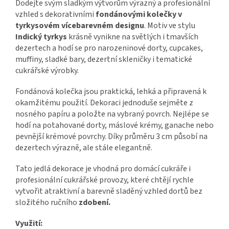
Dodejte svým sladkým výtvorům výrazný a profesionální
vzhled s dekorativními
fondánovými kolečky v
tyrkysovém vícebarevném designu
. Motiv ve stylu
Indický tyrkys
krásně vynikne na světlých i tmavších
dezertech a hodí se pro narozeninové dorty, cupcakes,
muffiny, sladké bary, dezertní skleničky i tematické
cukrářské výrobky.
Fondánová kolečka jsou praktická, lehká a připravená k
okamžitému použití. Dekoraci jednoduše sejměte z
nosného papíru a položte na vybraný povrch. Nejlépe se
hodí na potahované dorty, máslové krémy, ganache nebo
pevnější krémové povrchy. Díky průměru 3 cm působí na
dezertech výrazně, ale stále elegantně.
Tato jedlá dekorace je vhodná pro domácí cukráře i
profesionální cukrářské provozy, které chtějí rychle
vytvořit atraktivní a barevně sladěný vzhled dortů bez
složitého ručního
zdobení.
Využití: