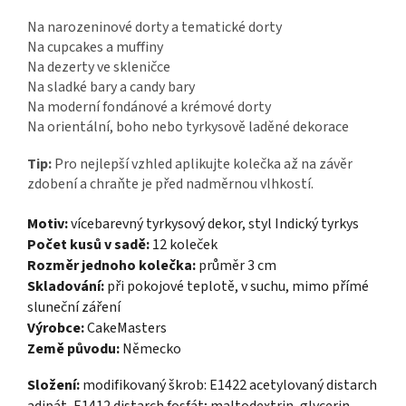
Na narozeninové dorty a tematické dorty
Na cupcakes a muffiny
Na dezerty ve skleničce
Na sladké bary a candy bary
Na moderní fondánové a krémové dorty
Na orientální, boho nebo tyrkysově laděné dekorace
Tip:
Pro nejlepší vzhled aplikujte kolečka až na závěr
zdobení a chraňte je před nadměrnou vlhkostí.
Motiv:
vícebarevný tyrkysový dekor, styl Indický tyrkys
Počet kusů v sadě:
12 koleček
Rozměr jednoho kolečka:
průměr 3 cm
Skladování:
při pokojové teplotě, v suchu, mimo přímé
sluneční záření
Výrobce:
CakeMasters
Země původu:
Německo
Složení:
modifikovaný škrob: E1422 acetylovaný distarch
adipát, E1412 distarch fosfát; maltodextrin, glycerin,