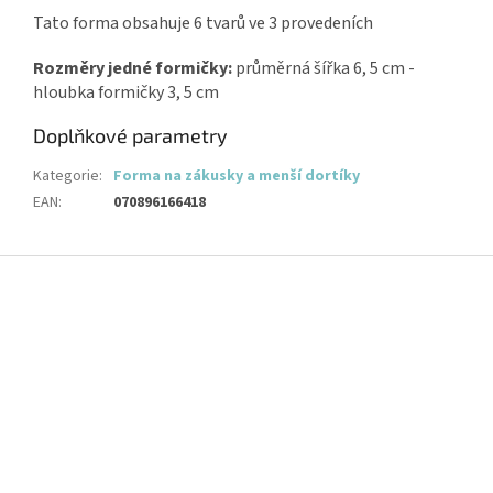
Tato forma obsahuje 6 tvarů ve 3 provedeních
Rozměry jedné formičky:
průměrná šířka 6, 5 cm -
hloubka formičky 3, 5 cm
Doplňkové parametry
Kategorie
:
Forma na zákusky a menší dortíky
EAN
:
070896166418
Z
á
p
a
t
í