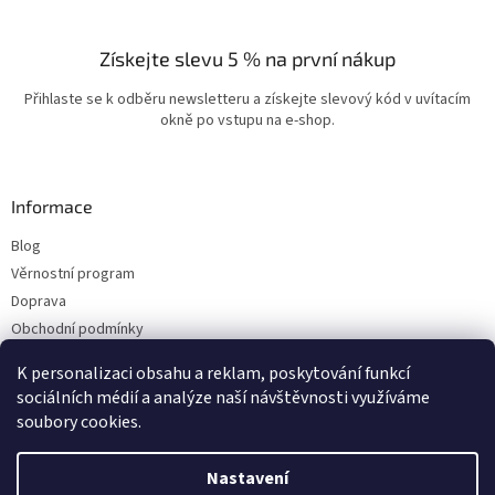
Získejte slevu 5 % na první nákup
Přihlaste se k odběru newsletteru a získejte slevový kód v uvítacím
okně po vstupu na e-shop.
Informace
Blog
Věrnostní program
Doprava
Obchodní podmínky
Ochrana osobních údajů
K personalizaci obsahu a reklam, poskytování funkcí
Kontakty
sociálních médií a analýze naší návštěvnosti využíváme
soubory cookies.
Vytvořil Shoptet
Nastavení