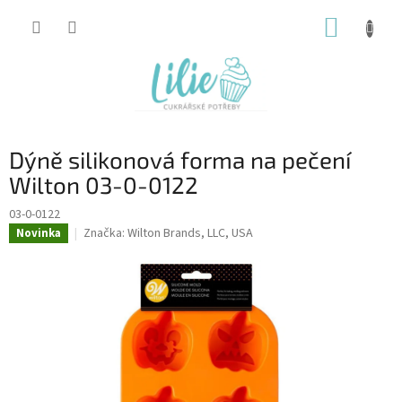
Přejít
NÁKUP
na
obsah
KOŠÍK
Dýně silikonová forma na pečení
Wilton 03-0-0122
03-0-0122
Značka:
Wilton Brands, LLC, USA
Novinka