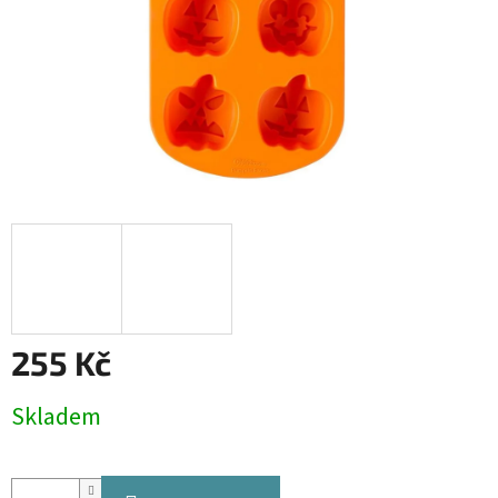
255 Kč
Měrná
Skladem
cena: