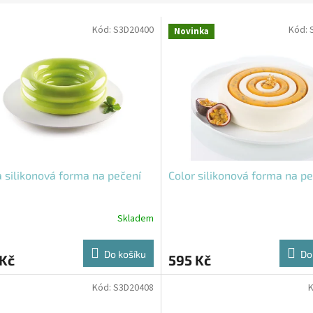
Kód:
S3D20400
Kód:
Novinka
 silikonová forma na pečení
Color silikonová forma na p
Skladem
Do košíku
Do
 Kč
595 Kč
Kód:
S3D20408