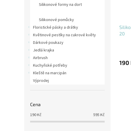
Silikonové formy na dort
Silikonová forma na bábovku
Silikonové pomůcky
Silik
Floristické pásky a drátky
20
Květinové pestíky na cukrové květy
Dárkové poukazy
Jedlá krajka
Airbrush
190
Kuchyňské potřeby
Kleště na marcipán
Výprodej
Cena
190
Kč
595
Kč