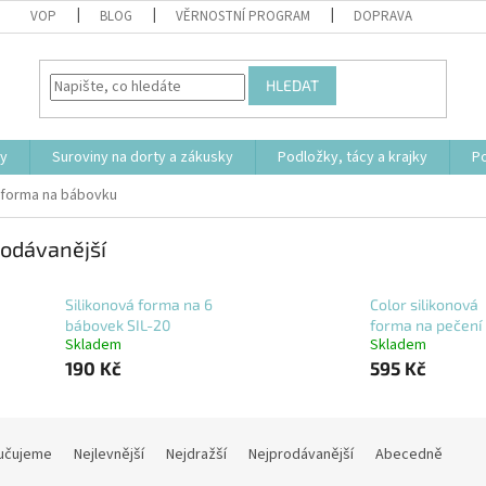
VOP
BLOG
VĚRNOSTNÍ PROGRAM
DOPRAVA
HLEDAT
ty
Suroviny na dorty a zákusky
Podložky, tácy a krajky
P
 forma na bábovku
odávanější
Silikonová forma na 6
Color silikonová
bábovek SIL-20
forma na pečení
Skladem
Skladem
190 Kč
595 Kč
učujeme
Nejlevnější
Nejdražší
Nejprodávanější
Abecedně