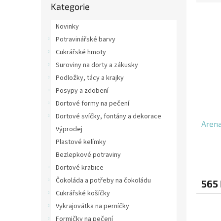
s
e
Kategorie
kategorie
t
V
n
r
Novinky
ý
í
a
p
p
Potravinářské barvy
n
i
r
Cukrářské hmoty
n
s
o
í
Suroviny na dorty a zákusky
p
d
p
Podložky, tácy a krajky
r
u
a
Posypy a zdobení
o
k
n
d
t
Dortové formy na pečení
e
u
ů
Dortové svíčky, fontány a dekorace
l
Arena
k
Výprodej
t
Plastové kelímky
ů
Bezlepkové potraviny
Dortové krabice
Čokoláda a potřeby na čokoládu
565
Cukrářské košíčky
Vykrajovátka na perníčky
Formičky na pečení