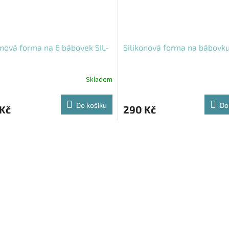
onová forma na 6 bábovek SIL-
Silikonová forma na bábovku
Skladem
Do košíku
Do
 Kč
290 Kč
O
v
l
á
d
a
c
í
p
r