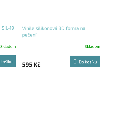
 SIL-19
Vinile silikonová 3D forma na
pečení
Skladem
Skladem
 košíku
Do košíku
595 Kč