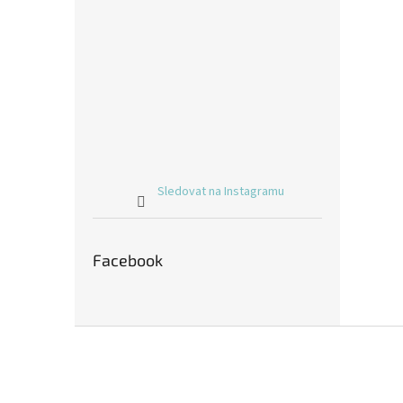
Sledovat na Instagramu
Facebook
Z
á
p
a