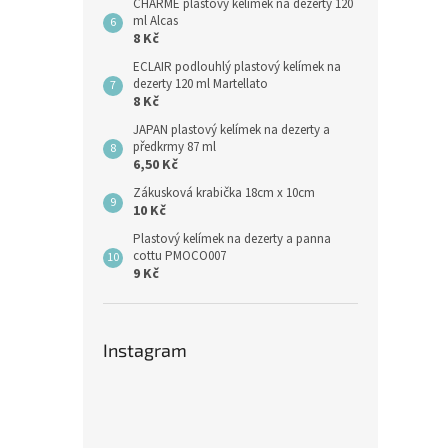
CHARME plastový kelímek na dezerty 120
ml Alcas
8 Kč
ECLAIR podlouhlý plastový kelímek na
dezerty 120 ml Martellato
8 Kč
JAPAN plastový kelímek na dezerty a
předkrmy 87 ml
6,50 Kč
Zákusková krabička 18cm x 10cm
10 Kč
Plastový kelímek na dezerty a panna
cottu PMOCO007
9 Kč
Instagram