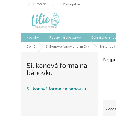
Přejít
775279920
info@eshop-lilie.cz
na
obsah
Novinky
Potravinářské barvy
Cukrářské hmo
Domů
Silikonové formy a formičky
Silikonová
Nejpr
Silikonová forma na
bábovku
Silikonová forma na bábovku
Ř
P
a
Dopor
o
z
Přeskočit