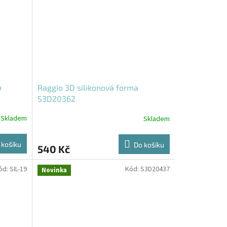
a
Raggio 3D silikonová forma
S3D20362
Skladem
Skladem
 košíku
Do košíku
540 Kč
ód:
SIL-19
Kód:
S3D20437
Novinka