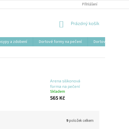
Přihlášení
NÁKUPNÍ
Prázdný košík
KOŠÍK
osypy a zdobení
Dortové formy na pečení
Dortové svíčky, fon
Arena silikonová
forma na pečení
Skladem
565 Kč
9
položek celkem