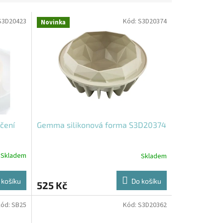
S3D20423
Kód:
S3D20374
Novinka
ečení
Gemma silikonová forma S3D20374
Skladem
Skladem
 košíku
Do košíku
525 Kč
Kód:
SB25
Kód:
S3D20362