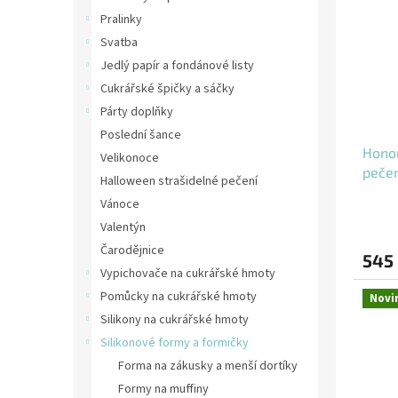
Pralinky
Svatba
Jedlý papír a fondánové listy
Cukrářské špičky a sáčky
Párty doplňky
Poslední šance
Honor
Velikonoce
peče
Halloween strašidelné pečení
Vánoce
Valentýn
Čarodějnice
545
Vypichovače na cukrářské hmoty
Pomůcky na cukrářské hmoty
Novi
Silikony na cukrářské hmoty
Silikonové formy a formičky
Forma na zákusky a menší dortíky
Formy na muffiny