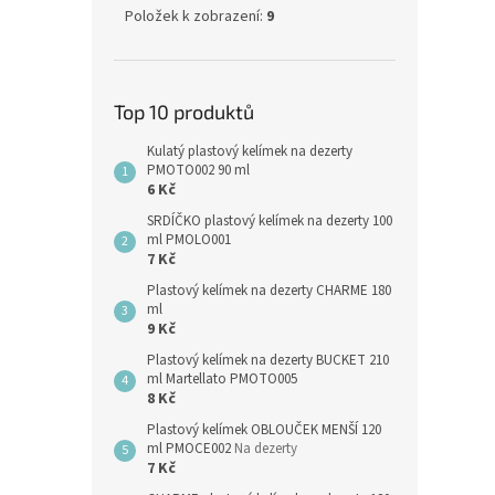
Položek k zobrazení:
9
Top 10 produktů
Kulatý plastový kelímek na dezerty
PMOTO002 90 ml
6 Kč
SRDÍČKO plastový kelímek na dezerty 100
ml PMOLO001
7 Kč
Plastový kelímek na dezerty CHARME 180
ml
9 Kč
Plastový kelímek na dezerty BUCKET 210
ml Martellato PMOTO005
8 Kč
Plastový kelímek OBLOUČEK MENŠÍ 120
ml PMOCE002
Na dezerty
7 Kč