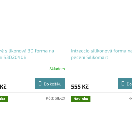
é silikonová 3D forma na
Intreccio silikonová forma n
ní S3D20408
pečení Silikomart
Skladem
Do košíku
Do
 Kč
555 Kč
Kód:
SIL-20
K
nka
Novinka