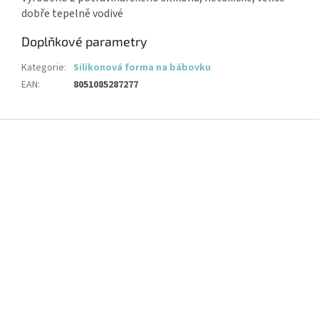
dobře tepelně vodivé
Doplňkové parametry
Kategorie
:
Silikonová forma na bábovku
EAN
:
8051085287277
Z
á
p
a
t
í