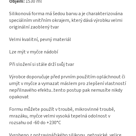
Objem:
1530 ml
Silikonová forma má šedou barvu a je charakterizována
speciálním vnitřním okrajem, který dává výrobku velmi
originální zaoblený tvar
Velmi kvalitní, pevný materiál
Lze mýt v myčce nádobí
Při složení si stále drží svůj tvar
Výrobce doporučuje před prvním použitím opláchnout či
umýt v myčce a vymazat máslem pro zlepšení vlastností
nepřilnavého efektu...tento postup pak nemusíte nikdy
opakovat
Formu můžete použít v troubě, mikrovlnné troubě,
mrazáku, myčce velmi vysoká tepelná odolnost v
rozsahu od -60 do +230°C
Vyrobeno z potravinářského silikonu, netoxické, velice