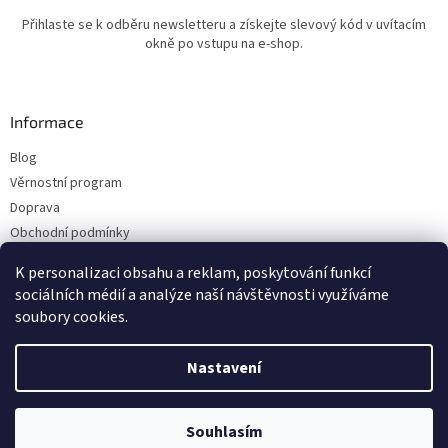
Přihlaste se k odběru newsletteru a získejte slevový kód v uvítacím
okně po vstupu na e-shop.
Informace
Blog
Věrnostní program
Doprava
Obchodní podmínky
Ochrana osobních údajů
K personalizaci obsahu a reklam, poskytování funkcí
Kontakty
sociálních médií a analýze naší návštěvnosti využíváme
soubory cookies.
Vytvořil Shoptet
Nastavení
Copyright 2026
ESHOP LILIE
. Všechna práva vyhrazena.
Upravit nastavení
Souhlasím
cookies