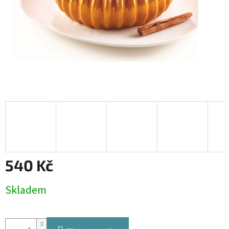
540 Kč
Měrná
Skladem
cena: