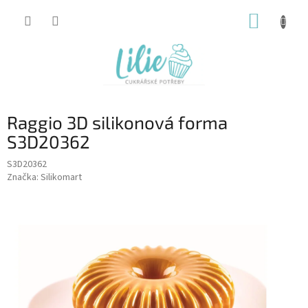
Přejít
NÁKUP
na
obsah
KOŠÍK
Raggio 3D silikonová forma
S3D20362
S3D20362
Značka:
Silikomart