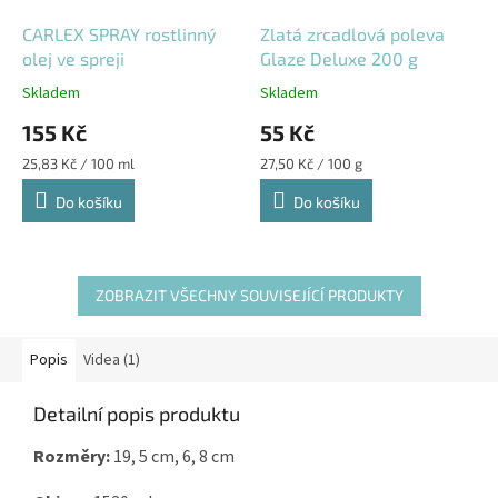
CARLEX SPRAY rostlinný
Zlatá zrcadlová poleva
olej ve spreji
Glaze Deluxe 200 g
Skladem
Skladem
155 Kč
55 Kč
Měrná
Měrná
25,83 Kč / 100 ml
27,50 Kč / 100 g
cena:
cena:
Do košíku
Do košíku
ZOBRAZIT VŠECHNY SOUVISEJÍCÍ PRODUKTY
Popis
Videa (1)
Detailní popis produktu
Rozměry:
19, 5 cm, 6, 8 cm