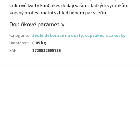
Cukrové květy FunCakes dodají vašim sladkým výrobkům
krásný profesionální vzhled během pár vteřin.
Doplňkové parametry
Kategorie
:
Jedlé dekorace na dorty, cupcakes a zákusky
Hmotnost
:
0.05 kg
EAN
:
8720512695786
Z
á
p
a
t
í