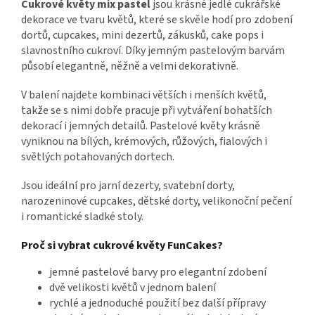
Cukrové květy mix pastel
jsou krásné jedlé cukrářské
dekorace ve tvaru květů, které se skvěle hodí pro zdobení
dortů, cupcakes, mini dezertů, zákusků, cake pops i
slavnostního cukroví. Díky jemným pastelovým barvám
působí elegantně, něžně a velmi dekorativně.
V balení najdete kombinaci větších i menších květů,
takže se s nimi dobře pracuje při vytváření bohatších
dekorací i jemných detailů. Pastelové květy krásně
vyniknou na bílých, krémových, růžových, fialových i
světlých potahovaných dortech.
Jsou ideální pro jarní dezerty, svatební dorty,
narozeninové cupcakes, dětské dorty, velikonoční pečení
i romantické sladké stoly.
Proč si vybrat cukrové květy FunCakes?
jemné pastelové barvy pro elegantní zdobení
dvě velikosti květů v jednom balení
rychlé a jednoduché použití bez další přípravy