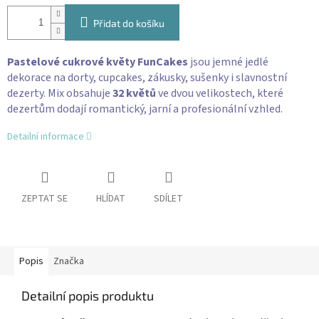
Přidat do košíku
Pastelové cukrové květy FunCakes
jsou jemné jedlé
dekorace na dorty, cupcakes, zákusky, sušenky i slavnostní
dezerty. Mix obsahuje
32 květů
ve dvou velikostech, které
dezertům dodají romantický, jarní a profesionální vzhled.
Detailní informace
ZEPTAT SE
HLÍDAT
SDÍLET
Popis
Značka
Detailní popis produktu