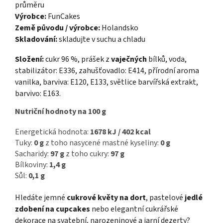
průměru
Výrobce:
FunCakes
Země původu / výrobce:
Holandsko
Skladování:
skladujte v suchu a chladu
Složení:
cukr 96 %, prášek z
vaječných
bílků, voda,
stabilizátor: E336, zahušťovadlo: E414, přírodní aroma
vanilka, barviva: E120, E133, světlice barvířská extrakt,
barvivo: E163.
Nutriční hodnoty na 100 g
Energetická hodnota:
1678 kJ / 402 kcal
Tuky:
0 g
z toho nasycené mastné kyseliny:
0 g
Sacharidy:
97 g
z toho cukry:
97 g
Bílkoviny:
1,4 g
Sůl:
0,1 g
Hledáte jemné
cukrové květy na dort
, pastelové
jedlé
zdobení na cupcakes
nebo elegantní cukrářské
dekorace na svatební, narozeninové a jarní dezerty?