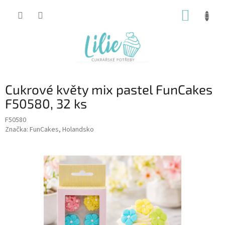
Přejít
NÁKUP
na
obsah
KOŠÍK
Cukrové květy mix pastel FunCakes
F50580, 32 ks
F50580
Značka:
FunCakes, Holandsko