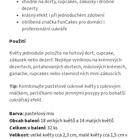
vhodné na dorty, cupcakes, zákusky i drobné
dezerty
krásný efekt i při jednoduchém zdobení
oblíbená značka FunCakes pro domácí i
profesionální cukráře
Použití
Květy jednoduše položte na hotový dort, cupcake,
zákusek nebo dezert. Nejlépe vyniknou na krémových
dezertech, potahovaných dortech, máslových krémech,
ganache, cupcakes nebo slavnostních mini zákuscích.
Tip:
Kombinujte pastelové cukrové květy s cukrovým
máčkem, perličkami nebo jemnými posypy pro bohatší
cukrářský efekt.
Barva:
pastelový mix
Obsah balení:
18 velkých květů a 14 malých květů
Celkem v balení:
32 ks
Velikost:
velké květy cca 2,3 cm, malé květy cca 1,5 cm v