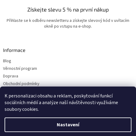
Získejte slevu 5 % na první nákup
Přihlaste se k odběru newsletteru a získejte slevový kód v uvítacím
okně po vstupu na e-shop.
Informace
Blog
Věrnostní program
Doprava
Obchodní podmínky
Ochrana osobních údajů
K personalizaci obsahu a reklam, poskytování funkcí
Kontakty
sociálních médií a analýze naší návštěvnosti využíváme
soubory cookies.
Vytvořil Shoptet
Nastavení