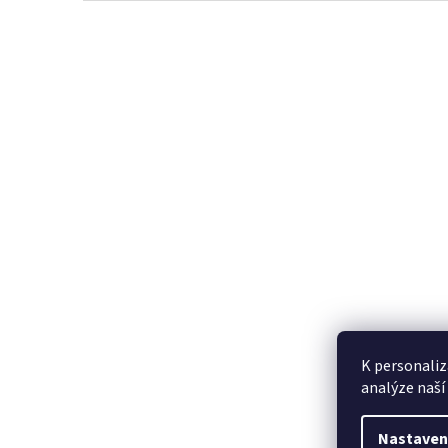
Z
á
p
a
t
í
K personaliz
analýze naší
Nastaven