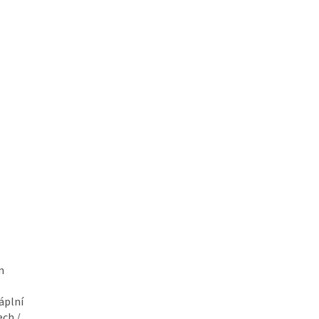
m
áplní
ech /