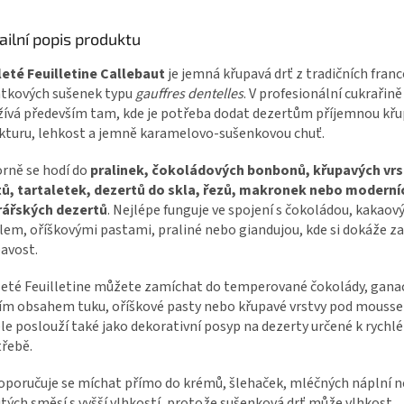
ailní popis produktu
leté Feuilletine Callebaut
je jemná křupavá drť z tradičních fran
tkových sušenek typu
gauffres dentelles
. V profesionální cukrařině
ívá především tam, kde je potřeba dodat dezertům příjemnou kř
kturu, lehkost a jemně karamelovo-sušenkovou chuť.
rně se hodí do
pralinek, čokoládových bonbonů, křupavých vrs
tů, tartaletek, dezertů do skla, řezů, makronek nebo moderní
rářských dezertů
. Nejlépe funguje ve spojení s čokoládou, kakao
em, oříškovými pastami, praliné nebo giandujou, kde si dokáže z
avost.
leté Feuilletine můžete zamíchat do temperované čokolády, gana
ím obsahem tuku, oříškové pasty nebo křupavé vrstvy pod mousse 
le poslouží také jako dekorativní posyp na dezerty určené k rychlé
řebě.
poručuje se míchat přímo do krémů, šlehaček, mléčných náplní 
tých směsí s vyšší vlhkostí, protože sušenková drť může vlhkost