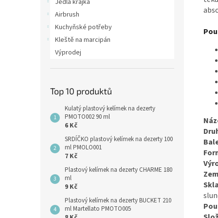
Jedlá krajka
abs
Airbrush
Kuchyňské potřeby
Použ
Kleště na marcipán
Výprodej
Top 10 produktů
Kulatý plastový kelímek na dezerty
PMOTO002 90 ml
Náz
6 Kč
Dru
SRDÍČKO plastový kelímek na dezerty 100
Bale
ml PMOLO001
For
7 Kč
Výr
Plastový kelímek na dezerty CHARME 180
Zem
ml
Skl
9 Kč
slu
Plastový kelímek na dezerty BUCKET 210
Použ
ml Martellato PMOTO005
Slož
8 Kč