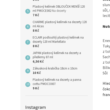
slun
Plastový kelímek OBLOUČEK MENŠÍ 120
sůl,
ml PMOCE002
Na dezerty
7 Kč
leci
CHARME plastový kelímek na dezerty 120
Nutr
ml Alcas
8 Kč
ECLAIR podlouhlý plastový kelímek na
Ene
dezerty 120 ml Martellato
Tuk
8 Kč
z to
JAPAN plastový kelímek na dezerty a
Sach
předkrmy 87 ml
6,50 Kč
z to
Bílk
Zákusková krabička 18cm x 10cm
10 Kč
Sůl
Plastový kelímek na dezerty a panna
Hle
cottu PMOCO007
9 Kč
čoko
fran
Instagram