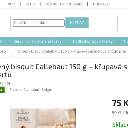
VOP
BLOG
VĚRNOSTNÍ PROGRAM
DOPRAVA
HLEDAT
ty
Suroviny na dorty a zákusky
Podložky, tácy a krajky
P
orty
Drcený bisquit Callebaut 150 g – křupavá sušenková drť do prali
ný bisquit Callebaut 150 g – křupavá s
ertů
E0-401
Značka:
Callebaut, Belgie
ka
75 
Měrná
50 Kč / 1
cena:
Skla