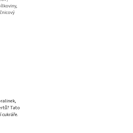
ílkoviny,
ečnicový
ralinek,
ertů? Tato
 cukráře.