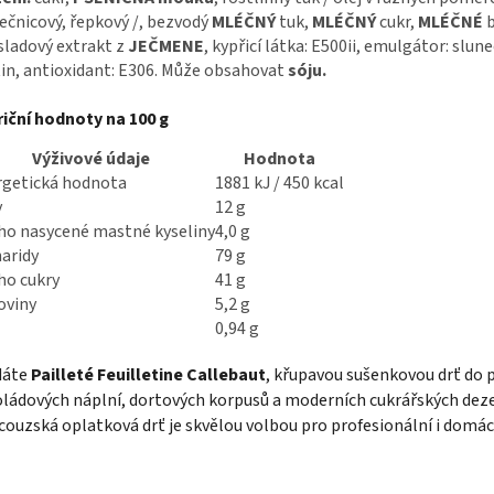
ečnicový, řepkový /, bezvodý
MLÉČNÝ
tuk,
MLÉČNÝ
cukr,
MLÉČNÉ
b
 sladový extrakt z
JEČMENE
, kypřicí látka: E500ii, emulgátor: slun
tin, antioxidant: E306. Může obsahovat
sóju.
iční hodnoty na 100 g
Výživové údaje
Hodnota
rgetická hodnota
1881 kJ / 450 kcal
y
12 g
ho nasycené mastné kyseliny
4,0 g
aridy
79 g
ho cukry
41 g
oviny
5,2 g
0,94 g
dáte
Pailleté Feuilletine Callebaut
, křupavou sušenkovou drť do p
ládových náplní, dortových korpusů a moderních cukrářských dez
couzská oplatková drť je skvělou volbou pro profesionální i domácí