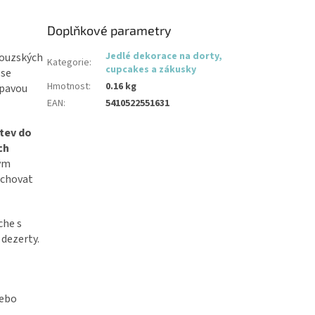
Doplňkové parametry
Jedlé dekorace na dorty,
couzských
Kategorie
:
cupcakes a zákusky
 se
Hmotnost
:
0.16 kg
upavou
EAN
:
5410522551631
tev do
ch
vým
achovat
che s
dezerty.
nebo