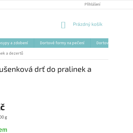
Přihlášení
NÁKUPNÍ
Prázdný košík
KOŠÍK
osypy a zdobení
Dortové formy na pečení
Dortové svíčky, fon
nek a dezertů
ušenková drť do pralinek a
Kč
00 g
dem