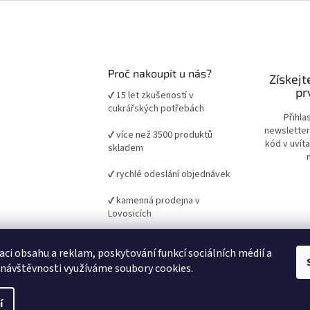
Proč nakoupit u nás?
Získejt
pr
✔ 15 let zkušeností v
cukrářských potřebách
Přihla
newsletter
✔ více než 3500 produktů
kód v uvít
skladem
✔ rychlé odeslání objednávek
✔ kamenná prodejna v
Lovosicích
✔ ověřené suroviny a pomůcky
aci obsahu a reklam, poskytování funkcí sociálních médií a
pro domácí i profesionální
pečení
 návštěvnosti využíváme soubory cookies.
í