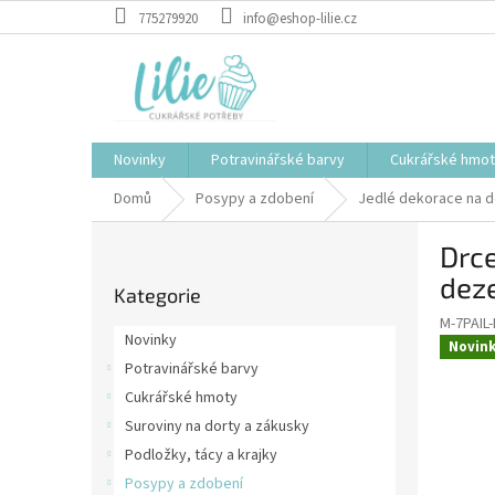
Přejít
775279920
info@eshop-lilie.cz
na
obsah
Novinky
Potravinářské barvy
Cukrářské hmo
Domů
Posypy a zdobení
Jedlé dekorace na d
P
Drce
o
Přeskočit
s
dez
Kategorie
kategorie
t
M-7PAIL-
r
Novinky
Novin
a
Potravinářské barvy
n
Cukrářské hmoty
n
í
Suroviny na dorty a zákusky
p
Podložky, tácy a krajky
a
Posypy a zdobení