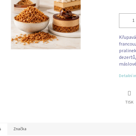
Křupavá
francouz
pralinek
dezertů,
máslové 
Detailní 
TISK
s
Značka