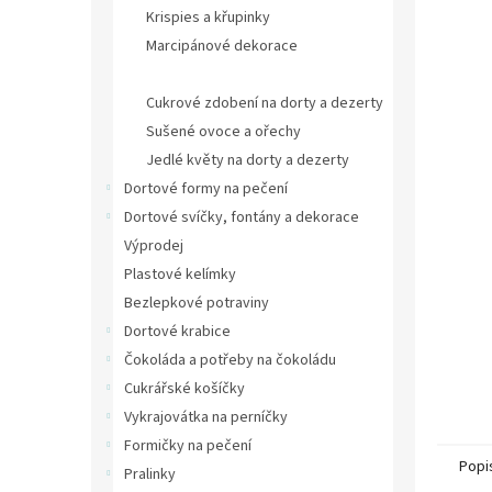
n
Krispies a křupinky
e
Marcipánové dekorace
l
Jedlé dekorace na dorty
Cukrové zdobení na dorty a dezerty
Sušené ovoce a ořechy
Jedlé květy na dorty a dezerty
Dortové formy na pečení
Dortové svíčky, fontány a dekorace
Výprodej
Plastové kelímky
Bezlepkové potraviny
Dortové krabice
Čokoláda a potřeby na čokoládu
Cukrářské košíčky
Vykrajovátka na perníčky
Formičky na pečení
Popi
Pralinky