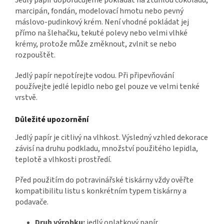
marcipán, fondán, modelovací hmotu nebo pevný
máslovo-pudinkový krém. Není vhodné pokládat jej
přímo na šlehačku, tekuté polevy nebo velmi vlhké
krémy, protože může změknout, zvlnit se nebo
rozpouštět.
Jedlý papír nepotírejte vodou. Při připevňování
používejte jedlé lepidlo nebo gel pouze ve velmi tenké
vrstvě.
Důležité upozornění
Jedlý papír je citlivý na vlhkost. Výsledný vzhled dekorace
závisí na druhu podkladu, množství použitého lepidla,
teplotě a vlhkosti prostředí.
Před použitím do potravinářské tiskárny vždy ověřte
kompatibilitu listu s konkrétním typem tiskárny a
podavače.
Druh výrobku:
jedlý oplatkový papír