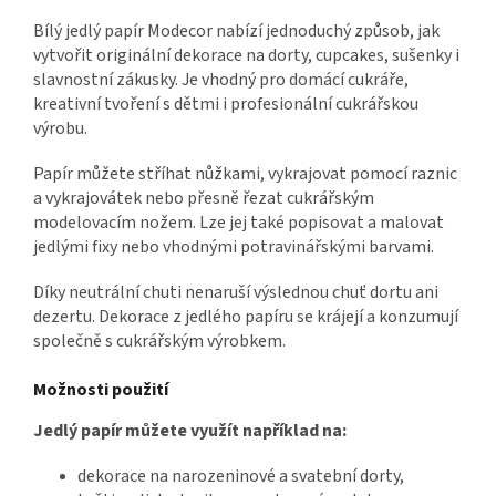
Bílý jedlý papír Modecor nabízí jednoduchý způsob, jak
vytvořit originální dekorace na dorty, cupcakes, sušenky i
slavnostní zákusky. Je vhodný pro domácí cukráře,
kreativní tvoření s dětmi i profesionální cukrářskou
výrobu.
Papír můžete stříhat nůžkami, vykrajovat pomocí raznic
a vykrajovátek nebo přesně řezat cukrářským
modelovacím nožem. Lze jej také popisovat a malovat
jedlými fixy nebo vhodnými potravinářskými barvami.
Díky neutrální chuti nenaruší výslednou chuť dortu ani
dezertu. Dekorace z jedlého papíru se krájejí a konzumují
společně s cukrářským výrobkem.
Možnosti použití
Jedlý papír můžete využít například na:
dekorace na narozeninové a svatební dorty,