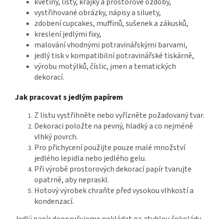
květiny, listy, krajky a prostorové ozdoby,
vystřihované obrázky, nápisy a siluety,
zdobení cupcakes, muffinů, sušenek a zákusků,
kreslení jedlými fixy,
malování vhodnými potravinářskými barvami,
jedlý tisk v kompatibilní potravinářské tiskárně,
výrobu motýlků, číslic, jmen a tematických
dekorací.
Jak pracovat s jedlým papírem
Z listu vystřihněte nebo vyřízněte požadovaný tvar.
Dekoraci položte na pevný, hladký a co nejméně
vlhký povrch.
Pro přichycení použijte pouze malé množství
jedlého lepidla nebo jedlého gelu.
Při výrobě prostorových dekorací papír tvarujte
opatrně, aby nepraskl.
Hotový výrobek chraňte před vysokou vlhkostí a
kondenzací.
Jedlý papír doporučujeme pokládat na ztuhlou čokoládu,