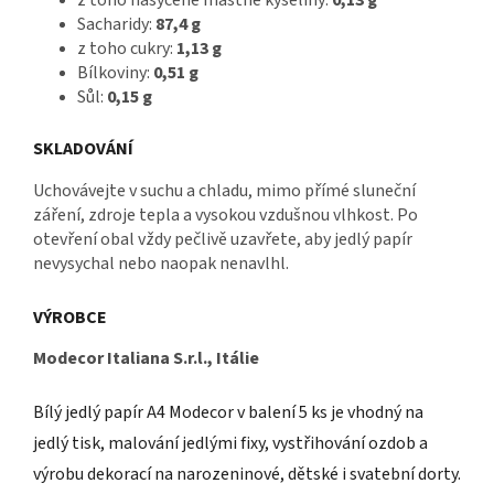
Sacharidy:
87,4 g
z toho cukry:
1,13 g
Bílkoviny:
0,51 g
Sůl:
0,15 g
SKLADOVÁNÍ
Uchovávejte v suchu a chladu, mimo přímé sluneční
záření, zdroje tepla a vysokou vzdušnou vlhkost. Po
otevření obal vždy pečlivě uzavřete, aby jedlý papír
nevysychal nebo naopak nenavlhl.
VÝROBCE
Modecor Italiana S.r.l., Itálie
Bílý jedlý papír A4 Modecor v balení 5 ks je vhodný na
jedlý tisk, malování jedlými fixy, vystřihování ozdob a
výrobu dekorací na narozeninové, dětské i svatební dorty.