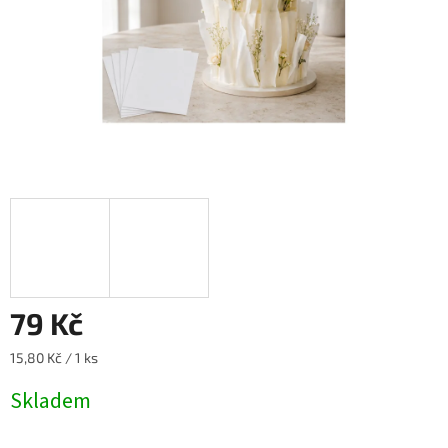
79 Kč
Měrná
15,80 Kč / 1 ks
cena:
Skladem