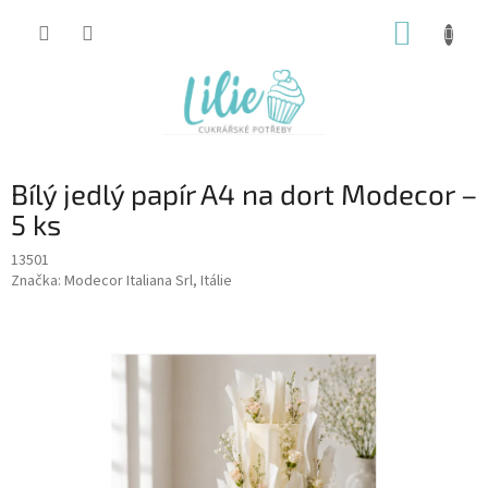
Přejít
NÁKUP
na
obsah
KOŠÍK
Bílý jedlý papír A4 na dort Modecor –
5 ks
13501
Značka:
Modecor Italiana Srl, Itálie