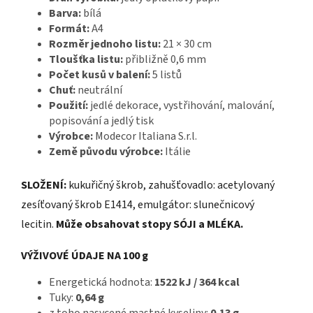
Barva:
bílá
Formát:
A4
Rozměr jednoho listu:
21 × 30 cm
Tloušťka listu:
přibližně 0,6 mm
Počet kusů v balení:
5 listů
Chuť:
neutrální
Použití:
jedlé dekorace, vystřihování, malování,
popisování a jedlý tisk
Výrobce:
Modecor Italiana S.r.l.
Země původu výrobce:
Itálie
SLOŽENÍ:
kukuřičný škrob, zahušťovadlo: acetylovaný
zesíťovaný škrob E1414, emulgátor: slunečnicový
lecitin.
Může obsahovat stopy SÓJI a MLÉKA.
VÝŽIVOVÉ ÚDAJE NA 100 g
Energetická hodnota:
1522 kJ / 364 kcal
Tuky:
0,64 g
z toho nasycené mastné kyseliny:
0,13 g