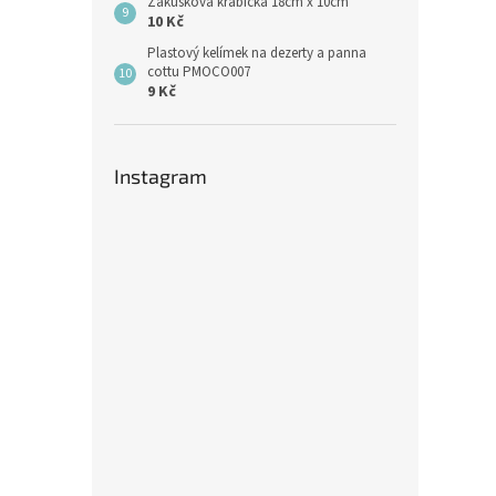
Zákusková krabička 18cm x 10cm
10 Kč
Plastový kelímek na dezerty a panna
cottu PMOCO007
9 Kč
Instagram