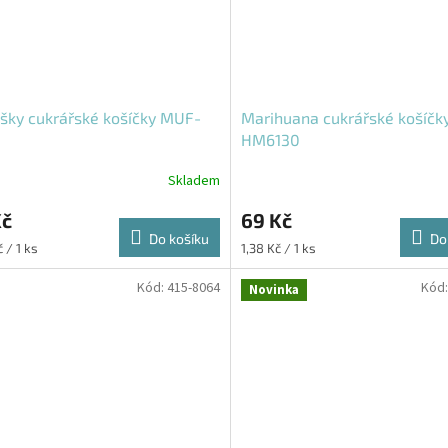
šky cukrářské košíčky MUF-
Marihuana cukrářské košíčk
HM6130
Skladem
Kč
69 Kč
Do košíku
Do
Měrná
 / 1 ks
1,38 Kč / 1 ks
cena:
Kód:
415-8064
Kód
Novinka