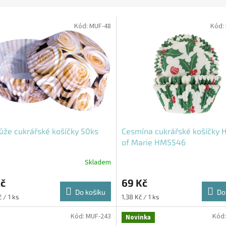
Kód:
MUF-48
Kód:
růže cukrářské košíčky 50ks
Cesmína cukrářské košíčky 
of Marie HM5546
Skladem
Kč
69 Kč
Do košíku
Do
Měrná
 / 1 ks
1,38 Kč / 1 ks
cena:
Kód:
MUF-243
Kód
Novinka