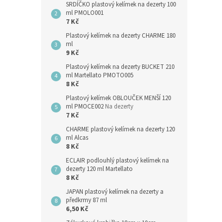
SRDÍČKO plastový kelímek na dezerty 100
ml PMOLO001
7 Kč
Plastový kelímek na dezerty CHARME 180
ml
9 Kč
Plastový kelímek na dezerty BUCKET 210
ml Martellato PMOTO005
8 Kč
Plastový kelímek OBLOUČEK MENŠÍ 120
ml PMOCE002
Na dezerty
7 Kč
CHARME plastový kelímek na dezerty 120
ml Alcas
8 Kč
ECLAIR podlouhlý plastový kelímek na
dezerty 120 ml Martellato
8 Kč
JAPAN plastový kelímek na dezerty a
předkrmy 87 ml
6,50 Kč