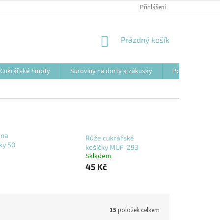
Přihlášení
NÁKUPNÍ
Prázdný košík
KOŠÍK
Cukrářské hmoty
Suroviny na dorty a zákusky
Podložky, tácy a
 na
Růže cukrářské
ky 50
košíčky MUF-293
Skladem
45 Kč
15
položek celkem