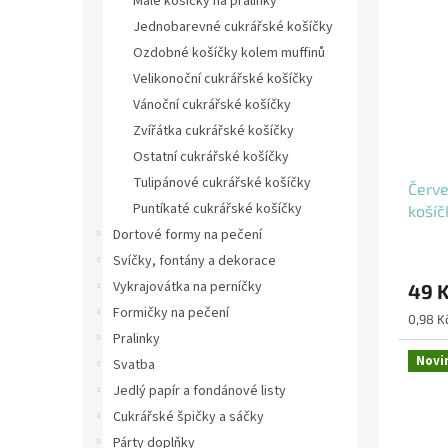
Malé košíčky na pralinky
Jednobarevné cukrářské košíčky
Ozdobné košíčky kolem muffinů
Velikonoční cukrářské košíčky
Vánoční cukrářské košíčky
Zvířátka cukrářské košíčky
Ostatní cukrářské košíčky
Tulipánové cukrářské košíčky
Červe
Puntíkaté cukrářské košíčky
koší
Dortové formy na pečení
Svíčky, fontány a dekorace
Vykrajovátka na perníčky
49 
Formičky na pečení
Měrná
0,98 Kč
cena:
Pralinky
Novi
Svatba
Jedlý papír a fondánové listy
Cukrářské špičky a sáčky
Párty doplňky