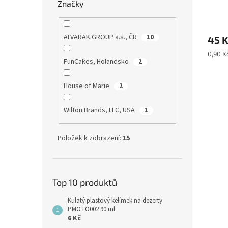
Značky
ALVARAK GROUP a.s., ČR
10
45 
Měrná
0,90 Kč
FunCakes, Holandsko
2
cena:
House of Marie
2
Wilton Brands, LLC, USA
1
Položek k zobrazení:
15
Top 10 produktů
Kulatý plastový kelímek na dezerty
PMOTO002 90 ml
6 Kč