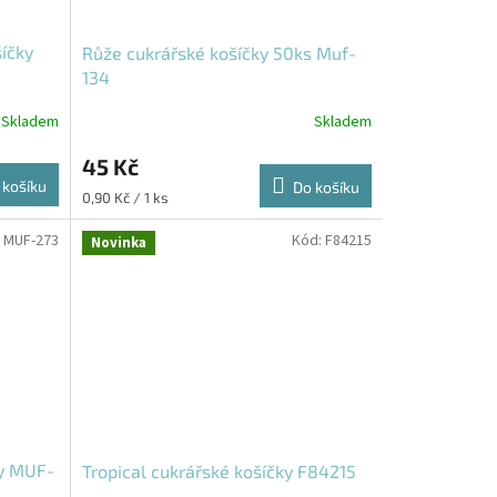
šíčky
Růže cukrářské košíčky 50ks Muf-
134
Skladem
Skladem
45 Kč
 košíku
Do košíku
Měrná
0,90 Kč / 1 ks
cena:
:
MUF-273
Kód:
F84215
Novinka
ky MUF-
Tropical cukrářské košíčky F84215