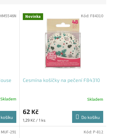
HM5546N
Kód:
F84310
Novinka
House
Cesmína košíčky na pečení F84310
Skladem
Skladem
62 Kč
 košíku
Do košíku
Měrná
1,29 Kč / 1 ks
cena:
:
MUF-291
Kód:
P-812