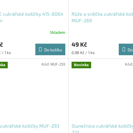
 cukrářské košíčky 415-8064
Růže a srdíčka cukrářské ko
n
MUF-269
Skladem
č
49 Kč
Do košíku
Do
Měrná
 / 1 ks
0,98 Kč / 1 ks
cena:
Kód:
MUF-293
Kód
nka
Novinka
cukrářské košíčky MUF-293
Slunečnice cukrářské košíč
273