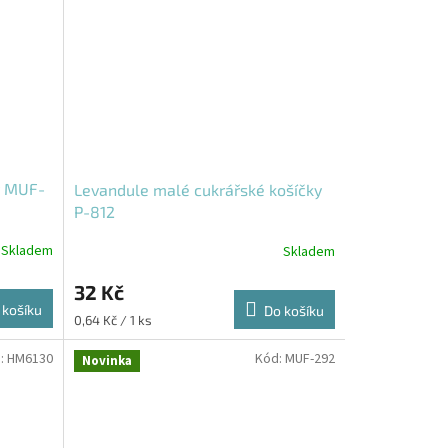
y MUF-
Levandule malé cukrářské košíčky
P-812
Skladem
Skladem
32 Kč
 košíku
Do košíku
Měrná
0,64 Kč / 1 ks
cena:
:
HM6130
Kód:
MUF-292
Novinka