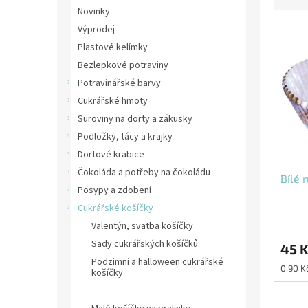
z
a
Novinky
e
n
V
n
Výprodej
n
ý
í
í
Plastové kelímky
p
p
p
Bezlepkové potraviny
i
r
a
Potravinářské barvy
s
o
n
Cukrářské hmoty
p
d
e
Suroviny na dorty a zákusky
r
u
l
o
k
Podložky, tácy a krajky
d
t
Dortové krabice
u
ů
Čokoláda a potřeby na čokoládu
Bílé 
k
Posypy a zdobení
t
Cukrářské košíčky
ů
Valentýn, svatba košíčky
Sady cukrářských košíčků
45 
Podzimní a halloween cukrářské
Měrná
0,90 Kč
košíčky
cena:
Květiny cukrářské košíčky