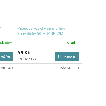
y
Papírové košíčky na muffiny
Konvalinky 50 ks MUF-292
Skladem
Skladem
49 Kč
 košíku
Do košíku
Měrná
0,98 Kč / 1 ks
cena:
:
MUF-269
Kód:
MUF-134