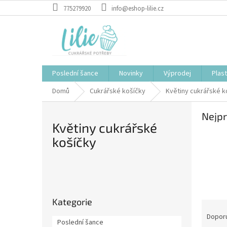
Přejít
775279920
info@eshop-lilie.cz
na
obsah
Poslední šance
Novinky
Výprodej
Plas
Domů
Cukrářské košíčky
Květiny cukrářské k
Nejpr
Květiny cukrářské
košíčky
P
o
Přeskočit
s
Kategorie
kategorie
Ř
t
a
r
Dopor
Poslední šance