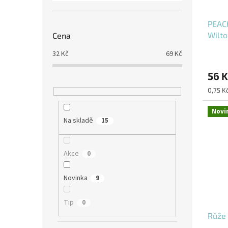
PEACE
Wilto
Cena
32
Kč
69
Kč
56 K
Měrná
0,75 Kč
cena:
Novi
Na skladě
15
Akce
0
Novinka
9
Tip
0
Růže 