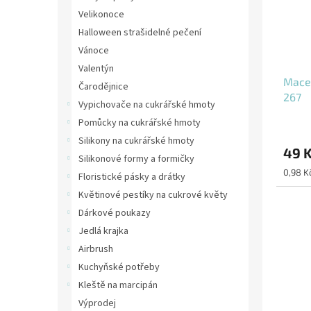
Velikonoce
Halloween strašidelné pečení
Vánoce
Valentýn
Mace
Čarodějnice
267
Vypichovače na cukrářské hmoty
Pomůcky na cukrářské hmoty
Silikony na cukrářské hmoty
49 
Silikonové formy a formičky
Měrná
0,98 Kč
Floristické pásky a drátky
cena:
Květinové pestíky na cukrové květy
Dárkové poukazy
Jedlá krajka
Airbrush
Kuchyňské potřeby
Kleště na marcipán
Výprodej