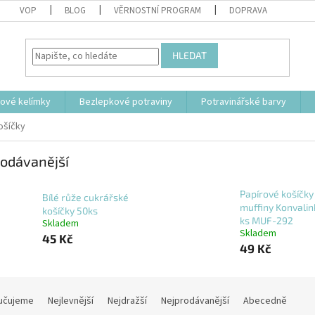
VOP
BLOG
VĚRNOSTNÍ PROGRAM
DOPRAVA
HLEDAT
tové kelímky
Bezlepkové potraviny
Potravinářské barvy
ošíčky
odávanější
Papírové košíčky
Bílé růže cukrářské
muffiny Konvalin
košíčky 50ks
ks MUF-292
Skladem
Skladem
45 Kč
49 Kč
učujeme
Nejlevnější
Nejdražší
Nejprodávanější
Abecedně