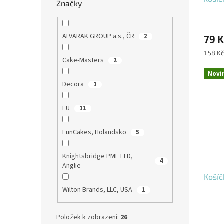
Značky
ALVARAK GROUP a.s., ČR
2
79 K
Měrná
1,58 Kč
Cake-Masters
2
cena:
Novi
Decora
1
EU
11
FunCakes, Holandsko
5
Knightsbridge PME LTD,
4
Anglie
Košíč
Wilton Brands, LLC, USA
1
Položek k zobrazení:
26