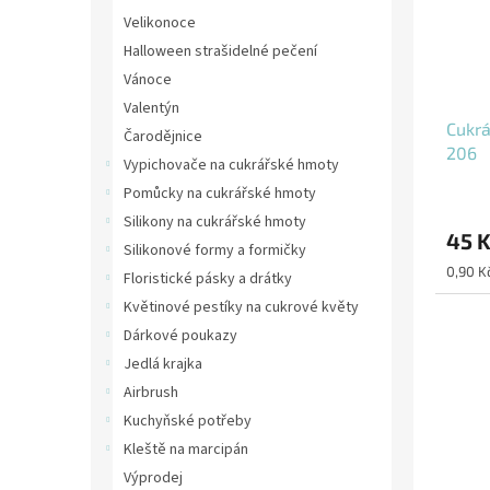
Velikonoce
Halloween strašidelné pečení
Vánoce
Valentýn
Cukrá
Čarodějnice
206
Vypichovače na cukrářské hmoty
Pomůcky na cukrářské hmoty
Silikony na cukrářské hmoty
45 
Silikonové formy a formičky
Měrná
0,90 Kč
Floristické pásky a drátky
cena:
Květinové pestíky na cukrové květy
Dárkové poukazy
Jedlá krajka
Airbrush
Kuchyňské potřeby
Kleště na marcipán
Výprodej