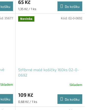
65 Kč
 košíku
Do košíku
Měrná
1,35 Kč / 1 ks
cena:
ód:
35677
Kód:
02-0-0692
Novinka
ové
Stříbrné malé košíčky 160ks 02-0-
0692
Skladem
Skladem
109 Kč
 košíku
Do košíku
Měrná
0,68 Kč / 1 ks
cena: