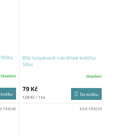
 100ks
Bílé tulipánové cukrářské košíčky
50ks
Skladem
Skladem
79 Kč
 košíku
Do košíku
Měrná
1,58 Kč / 1 ks
cena:
d:
F84245
Kód:
F84150