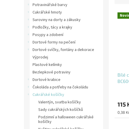
z
a
Potravinářské barvy
e
n
V
n
Cukrářské hmoty
n
Novi
ý
í
í
Suroviny na dorty a zákusky
p
p
p
Podložky, tácy a krajky
i
r
a
Posypy a zdobení
s
o
n
Dortové formy na pečení
p
d
e
Dortové svíčky, fontány a dekorace
r
u
l
o
k
Výprodej
d
t
Plastové kelímky
u
ů
Bezlepkové potraviny
Bílé 
k
Dortové krabice
BC60
t
Čokoláda a potřeby na čokoládu
ů
Cukrářské košíčky
Valentýn, svatba košíčky
115 
Sady cukrářských košíčků
Měrná
0,38 Kč
Podzimní a halloween cukrářské
cena:
košíčky