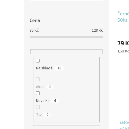
Černé
50ks
Cena
35
Kč
128
Kč
79 K
Měrná
1,58 Kč
cena:
Na skladě
26
Akce
0
Novinka
6
Tip
0
Fialo
košíč