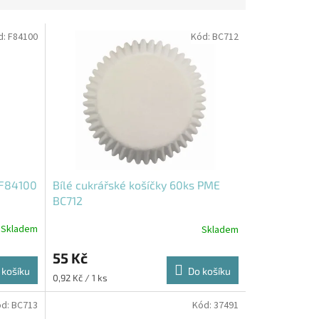
d:
F84100
Kód:
BC712
 F84100
Bílé cukrářské košíčky 60ks PME
BC712
Skladem
Skladem
55 Kč
 košíku
Do košíku
Měrná
0,92 Kč / 1 ks
cena:
ód:
BC713
Kód:
37491