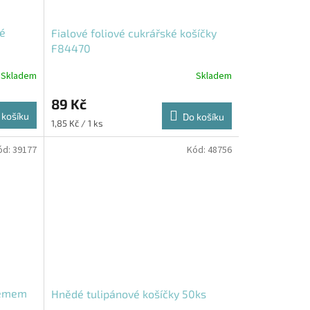
vé
Fialové foliové cukrářské košíčky
F84470
Skladem
Skladem
89 Kč
 košíku
Do košíku
Měrná
1,85 Kč / 1 ks
cena:
ód:
39177
Kód:
48756
lemem
Hnědé tulipánové košíčky 50ks