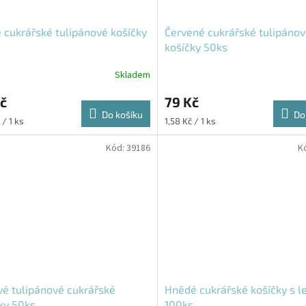
 cukrářské tulipánové košíčky
Červené cukrářské tulipáno
košíčky 50ks
Skladem
č
79 Kč
Do košíku
Do
Měrná
 / 1 ks
1,58 Kč / 1 ks
cena:
Kód:
39186
K
vé tulipánové cukrářské
Hnědé cukrářské košíčky s 
ky 50ks
100ks