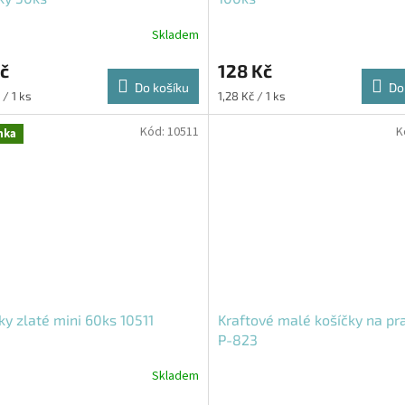
Skladem
č
128 Kč
Do košíku
Do
Měrná
 / 1 ks
1,28 Kč / 1 ks
cena:
Kód:
10511
K
nka
ky zlaté mini 60ks 10511
Kraftové malé košíčky na pr
P-823
Skladem