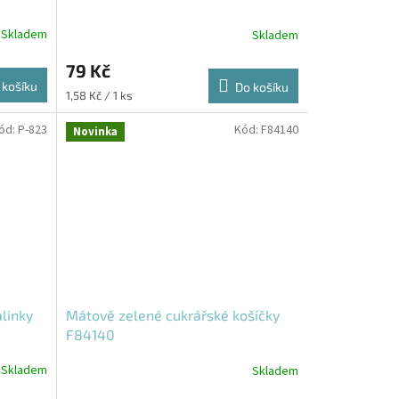
Skladem
Skladem
79 Kč
 košíku
Do košíku
Měrná
1,58 Kč / 1 ks
cena:
ód:
P-823
Kód:
F84140
Novinka
alinky
Mátově zelené cukrářské košíčky
F84140
Skladem
Skladem