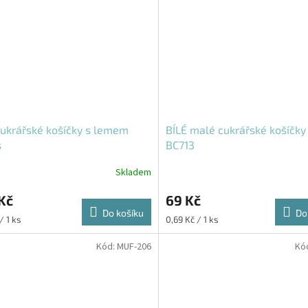
cukrářské košíčky s lemem
BÍLÉ malé cukrářské košíčky
s
BC713
Skladem
Kč
69 Kč
Do košíku
Do
Měrná
 / 1 ks
0,69 Kč / 1 ks
cena:
Kód:
MUF-206
Kó