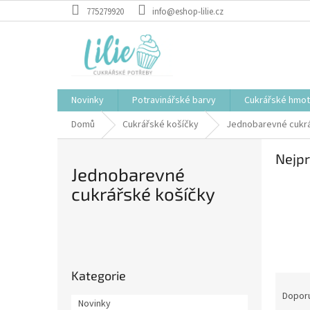
Přejít
775279920
info@eshop-lilie.cz
na
obsah
Novinky
Potravinářské barvy
Cukrářské hmo
Domů
Cukrářské košíčky
Jednobarevné cukrá
Nejpr
Jednobarevné
cukrářské košíčky
P
o
Přeskočit
s
Kategorie
kategorie
Ř
t
a
r
Dopor
Novinky