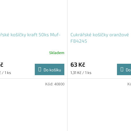
řské košíčky kraft 50ks Muf-
Cukrářské košíčky oranžové
F84245
Skladem
Kč
63 Kč
Do košíku
Do
Měrná
 / 1 ks
1,31 Kč / 1 ks
cena:
Kód:
40800
K