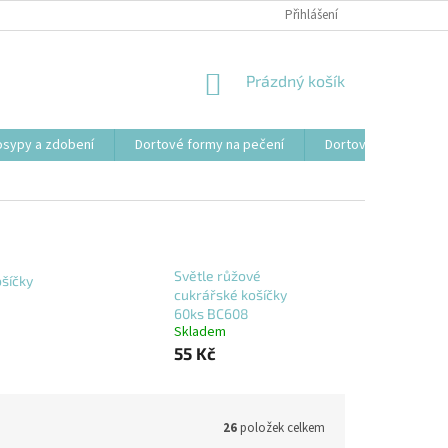
Přihlášení
NÁKUPNÍ
Prázdný košík
KOŠÍK
osypy a zdobení
Dortové formy na pečení
Dortové svíčky, fon
Světle růžové
ošíčky
cukrářské košíčky
60ks BC608
Skladem
55 Kč
26
položek celkem