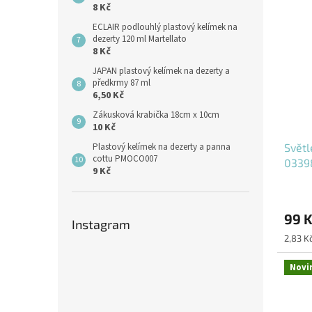
8 Kč
ECLAIR podlouhlý plastový kelímek na
dezerty 120 ml Martellato
8 Kč
JAPAN plastový kelímek na dezerty a
předkrmy 87 ml
6,50 Kč
Zákusková krabička 18cm x 10cm
10 Kč
Světl
Plastový kelímek na dezerty a panna
cottu PMOCO007
0339
9 Kč
99 
Instagram
Měrná
2,83 Kč
cena:
Novi