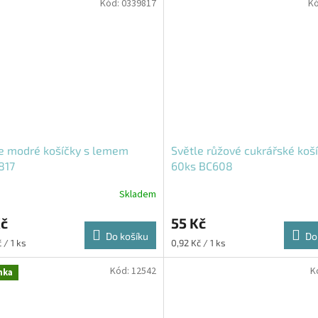
Kód:
0339817
K
e modré košíčky s lemem
Světle růžové cukrářské koš
817
60ks BC608
Skladem
Kč
55 Kč
Do košíku
Do
Měrná
 / 1 ks
0,92 Kč / 1 ks
cena:
Kód:
12542
K
nka