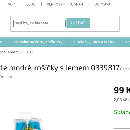
VOP
BLOG
VĚRNOSTNÍ PROGRAM
DOPRAVA
HLEDAT
ty
Suroviny na dorty a zákusky
Podložky, tácy a krajky
P
ky s lemem 0339817
tle modré košíčky s lemem 0339817
0339
Decora
99 
Měrná
2,83 Kč /
cena:
Skla