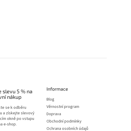
Informace
e slevu 5 % na
vní nákup
Blog
Věrnostní program
ste se k odběru
u a získejte slevový
Doprava
acím okně po vstupu
Obchodní podmínky
na e-shop.
Ochrana osobních údajů