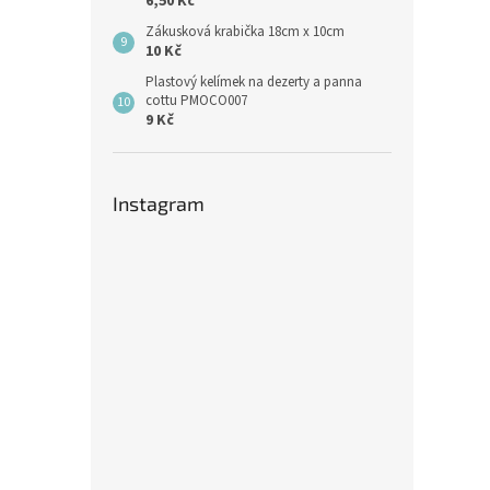
6,50 Kč
Zákusková krabička 18cm x 10cm
10 Kč
Plastový kelímek na dezerty a panna
cottu PMOCO007
9 Kč
Instagram