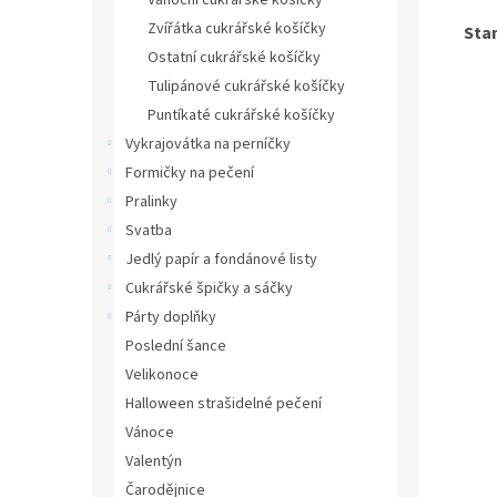
Vánoční cukrářské košíčky
Zvířátka cukrářské košíčky
Sta
Ostatní cukrářské košíčky
Tulipánové cukrářské košíčky
Puntíkaté cukrářské košíčky
Vykrajovátka na perníčky
Formičky na pečení
Pralinky
Svatba
Jedlý papír a fondánové listy
Cukrářské špičky a sáčky
Párty doplňky
Poslední šance
Velikonoce
Halloween strašidelné pečení
Vánoce
Valentýn
Čarodějnice