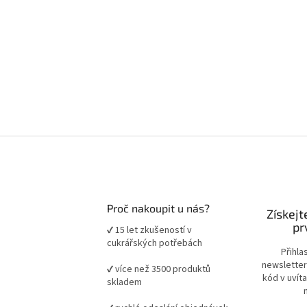
Proč nakoupit u nás?
Získejt
pr
✔ 15 let zkušeností v
cukrářských potřebách
Přihla
newsletter
✔ více než 3500 produktů
kód v uvít
skladem