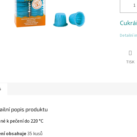
Cukrář
Detailní 
TISK
s
ailní popis produktu
né k pečení do 220 °C
ení obsahuje
35 kusů