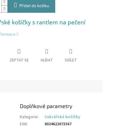
Přidat do košíku
ské košíčky s rantlem na pečení
informace
ZEPTAT SE
HLÍDAT
SDÍLET
Doplňkové parametry
Kategorie
:
Cukrářské košíčky
EAN
:
8024622073367