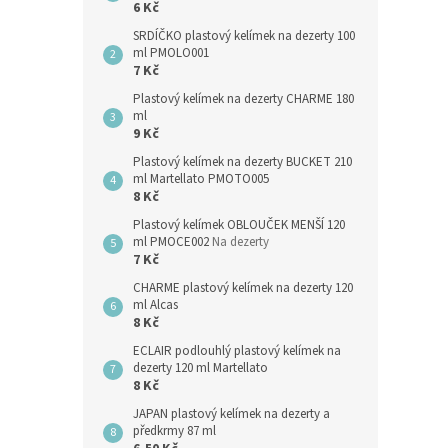
6 Kč
SRDÍČKO plastový kelímek na dezerty 100
ml PMOLO001
7 Kč
Plastový kelímek na dezerty CHARME 180
ml
9 Kč
Plastový kelímek na dezerty BUCKET 210
ml Martellato PMOTO005
8 Kč
Plastový kelímek OBLOUČEK MENŠÍ 120
ml PMOCE002
Na dezerty
7 Kč
CHARME plastový kelímek na dezerty 120
ml Alcas
8 Kč
ECLAIR podlouhlý plastový kelímek na
dezerty 120 ml Martellato
8 Kč
JAPAN plastový kelímek na dezerty a
předkrmy 87 ml