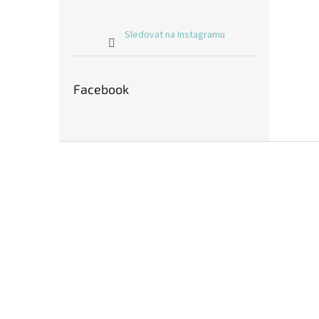
Sledovat na Instagramu
Facebook
Z
á
p
a
t
í