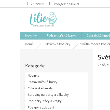
Přejít
775279920
info@eshop-lilie.cz
na
obsah
Novinky
Potravinářské barvy
Cukrářské hmo
Domů
Cukrářské košíčky
Světle modré košíč
P
Svě
o
Přeskočit
s
Značka:
Kategorie
kategorie
t
r
Novinky
a
Potravinářské barvy
n
Cukrářské hmoty
n
í
Suroviny na dorty a zákusky
p
Podložky, tácy a krajky
a
Posypy a zdobení