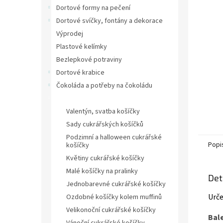
n
Dortové formy na pečení
e
Dortové svíčky, fontány a dekorace
l
Výprodej
Plastové kelímky
Bezlepkové potraviny
Dortové krabice
Čokoláda a potřeby na čokoládu
Cukrářské košíčky
Valentýn, svatba košíčky
Sady cukrářských košíčků
Podzimní a halloween cukrářské
Popi
košíčky
Květiny cukrářské košíčky
Malé košíčky na pralinky
Det
Jednobarevné cukrářské košíčky
Urče
Ozdobné košíčky kolem muffinů
Velikonoční cukrářské košíčky
Bal