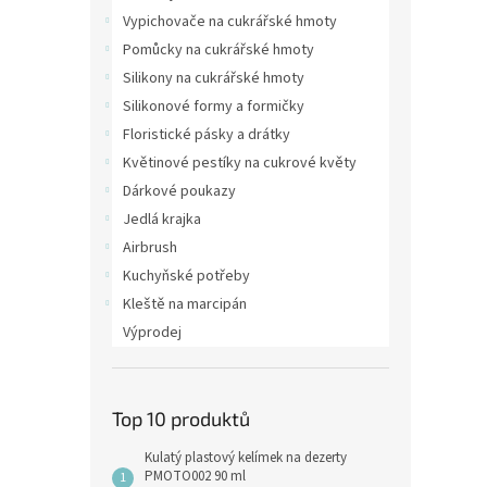
Vypichovače na cukrářské hmoty
Pomůcky na cukrářské hmoty
Silikony na cukrářské hmoty
Silikonové formy a formičky
Floristické pásky a drátky
Květinové pestíky na cukrové květy
Dárkové poukazy
Jedlá krajka
Airbrush
Kuchyňské potřeby
Kleště na marcipán
Výprodej
Top 10 produktů
Kulatý plastový kelímek na dezerty
PMOTO002 90 ml