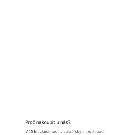
á
p
p
r
v
a
k
t
y
í
v
ý
p
i
s
u
Proč nakoupit u nás?
✔ 15 let zkušeností v cukrářských potřebách