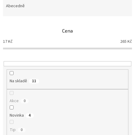
e
Abecedně
n
í
p
Cena
r
o
17
Kč
265
Kč
d
u
k
t
ů
Na skladě
11
Akce
0
Novinka
4
Tip
0