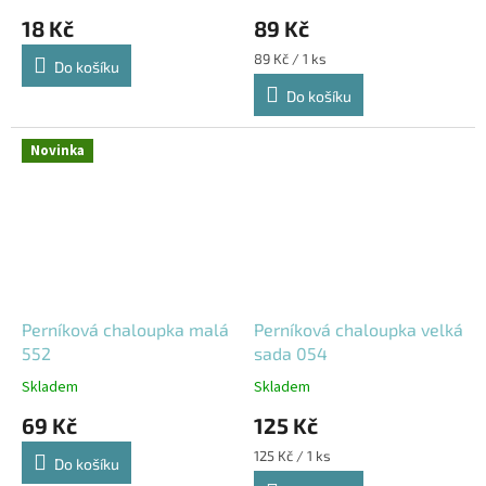
18 Kč
89 Kč
Měrná
89 Kč / 1 ks
Do košíku
cena:
Do košíku
Novinka
Perníková chaloupka malá
Perníková chaloupka velká
552
sada 054
Skladem
Skladem
69 Kč
125 Kč
Měrná
125 Kč / 1 ks
Do košíku
cena: