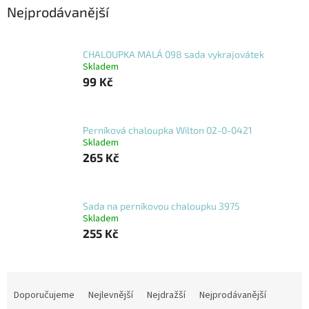
Nejprodávanější
CHALOUPKA MALÁ 098 sada vykrajovátek
Skladem
99 Kč
Perníková chaloupka Wilton 02-0-0421
Skladem
265 Kč
Sada na perníkovou chaloupku 3975
Skladem
255 Kč
Ř
a
Doporučujeme
Nejlevnější
Nejdražší
Nejprodávanější
z