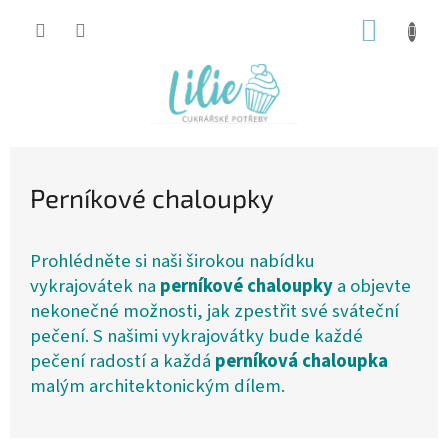
Přejít
NÁKUP
na
obsah
KOŠÍK
Perníkové chaloupky
Prohlédněte si naši širokou nabídku
vykrajovátek na
perníkové chaloupky
a objevte
nekonečné možnosti, jak zpestřit své sváteční
pečení. S našimi vykrajovátky bude každé
pečení radostí a každá
perníková chaloupka
malým architektonickým dílem.