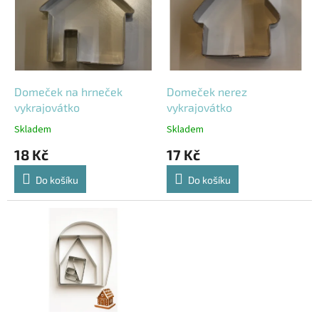
i
s
p
r
o
d
Domeček na hrneček
Domeček nerez
u
vykrajovátko
vykrajovátko
k
Skladem
Skladem
t
18 Kč
17 Kč
ů
Do košíku
Do košíku