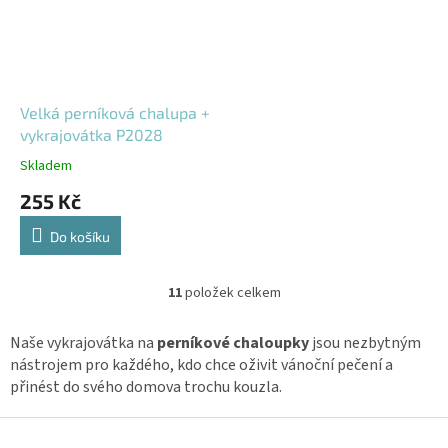
Velká perníková chalupa +
vykrajovátka P2028
Skladem
255 Kč
Do košíku
11
položek celkem
O
v
l
Naše vykrajovátka na
perníkové chaloupky
jsou nezbytným
á
nástrojem pro každého, kdo chce oživit vánoční pečení a
d
přinést do svého domova trochu kouzla.
a
c
Z
í