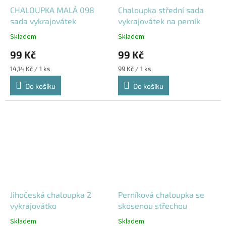
CHALOUPKA MALÁ 098
Chaloupka střední sada
sada vykrajovátek
vykrajovátek na perník
Skladem
Skladem
99 Kč
99 Kč
Měrná
Měrná
14,14 Kč / 1 ks
99 Kč / 1 ks
cena:
cena:
Do košíku
Do košíku
Jihočeská chaloupka 2
Perníková chaloupka se
vykrajovátko
skosenou střechou
Skladem
Skladem