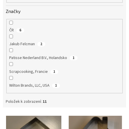
Značky
ČR
6
Jakub Felcman
2
Patisse Nederland B.V., Holandsko
1
Scrapcooking, Francie
1
Wilton Brands, LLC, USA
1
Položek k zobrazení:
11
V
ý
p