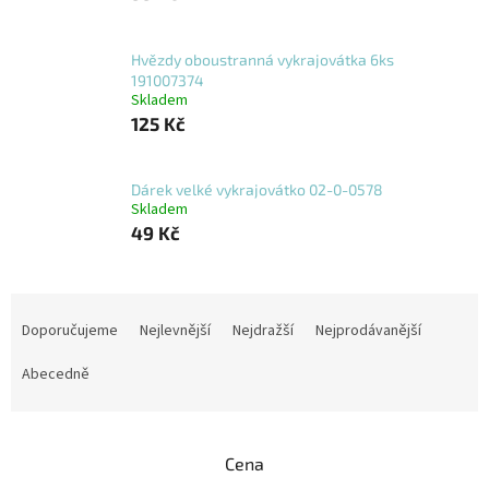
Hvězdy oboustranná vykrajovátka 6ks
191007374
Skladem
125 Kč
Dárek velké vykrajovátko 02-0-0578
Skladem
49 Kč
Ř
a
Doporučujeme
Nejlevnější
Nejdražší
Nejprodávanější
z
e
Abecedně
n
í
p
Cena
r