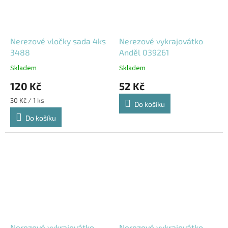
Nerezové vločky sada 4ks
Nerezové vykrajovátko
3488
Anděl 039261
Skladem
Skladem
120 Kč
52 Kč
Měrná
30 Kč / 1 ks
Do košíku
cena:
Do košíku
Nerezové vykrajovátko
Nerezové vykrajovátko