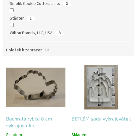
Smolík Cookie Cutters s.r.o.
2
Städter
1
Wilton Brands, LLC, USA
8
Položek k zobrazení:
83
V
ý
p
i
s
p
r
o
d
Bachratá rybka 8 cm
BETLÉM sada vykrajovátek
u
vykrajovátko
k
Skladem
Skladem