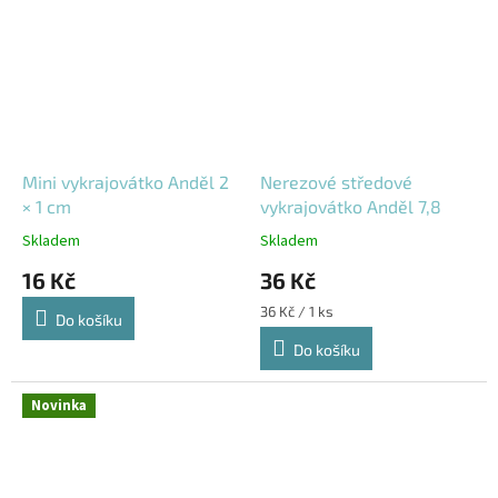
Mini vykrajovátko Anděl 2
Nerezové středové
× 1 cm
vykrajovátko Anděl 7,8
Skladem
Skladem
16 Kč
36 Kč
Měrná
36 Kč / 1 ks
Do košíku
cena:
Do košíku
Novinka