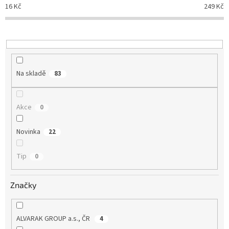
o
16
Kč
249
Kč
d
u
k
t
ů
Na skladě
83
Akce
0
Novinka
22
Tip
0
Značky
ALVARAK GROUP a.s., ČR
4