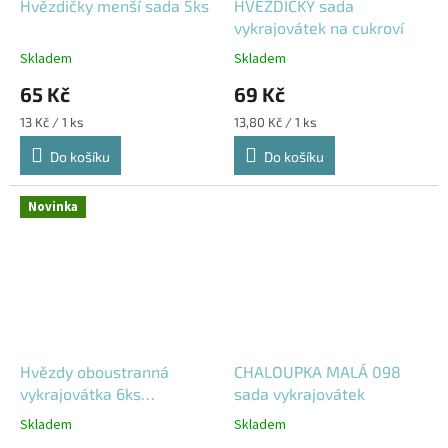
Hvězdičky menší sada 5ks
HVĚZDIČKY sada
vykrajovátek na cukroví
Skladem
Skladem
65 Kč
69 Kč
Měrná
Měrná
13 Kč / 1 ks
13,80 Kč / 1 ks
cena:
cena:
Do košíku
Do košíku
Novinka
Hvězdy oboustranná
CHALOUPKA MALÁ 098
vykrajovátka 6ks
sada vykrajovátek
191007374
Skladem
Skladem