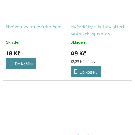
Hvězda vykrajovátko 6cm
Hvězdičky a kulatý střed
sada vykrajovátek
Skladem
Skladem
18 Kč
49 Kč
Měrná
12,25 Kč / 1 ks
Do košíku
cena:
Do košíku