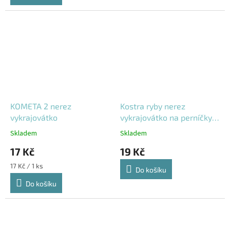
KOMETA 2 nerez
Kostra ryby nerez
vykrajovátko
vykrajovátko na perníčky a
cukroví
Skladem
Skladem
17 Kč
19 Kč
Měrná
17 Kč / 1 ks
Do košíku
cena:
Do košíku