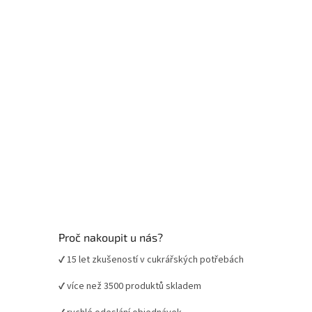
t
v
í
k
y
v
ý
p
i
s
u
Proč nakoupit u nás?
✔ 15 let zkušeností v cukrářských potřebách
✔ více než 3500 produktů skladem