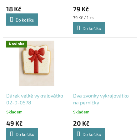
t
18 Kč
79 Kč
ů
Měrná
79 Kč / 1 ks
Do košíku
cena:
Do košíku
Novinka
Dárek velké vykrajovátko
Dva zvonky vykrajovátko
02-0-0578
na perníčky
Skladem
Skladem
49 Kč
20 Kč
Do košíku
Do košíku