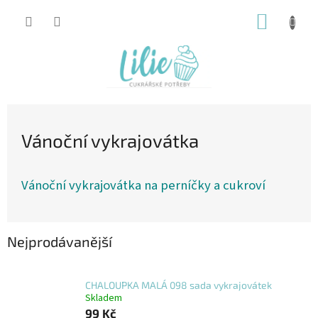
Přejít
NÁKUP
na
obsah
KOŠÍK
Vánoční vykrajovátka
Vánoční vykrajovátka na perníčky a cukroví
Nejprodávanější
CHALOUPKA MALÁ 098 sada vykrajovátek
Skladem
99 Kč