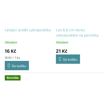
Létající anděl vykrajovátko
Los 6,6 cm nerez
vykrajovátko na perníčky
Skladem
Skladem
16 Kč
21 Kč
Měrná
16 Kč / 1 ks
Do košíku
cena:
Do košíku
Novinka