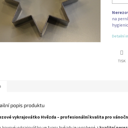
Nerezov
na perní
hygieni
Detailní 
TISK
s
ailní popis produktu
ezové vykrajovátko Hvězda – profesionální kvalita pro vánočn
 kovové vykrajovátko ve tvaru hvězdy je vyrobené z
kvalitní nere