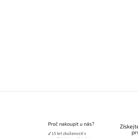
Proč nakoupit u nás?
Získejt
pr
✔ 15 let zkušeností v