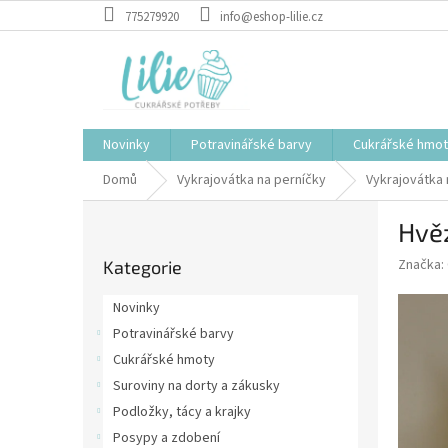
Přejít
775279920
info@eshop-lilie.cz
na
obsah
Novinky
Potravinářské barvy
Cukrářské hmo
Domů
Vykrajovátka na perníčky
Vykrajovátka
P
Hvě
o
Přeskočit
s
Značka:
Kategorie
kategorie
t
r
Novinky
a
Potravinářské barvy
n
Cukrářské hmoty
n
í
Suroviny na dorty a zákusky
p
Podložky, tácy a krajky
a
Posypy a zdobení