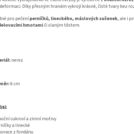
 deformaci. Díky přesným hranám vykrojí krásné, čisté tvary bez r
dné pro pečení
perníčků, lineckého, máslových sušenek
, ale i p
elovacími hmotami
či slaným těstem.
riál:
nerez
měr:
6 cm
ití:
noční cukroví a zimní motivy
rníčky a linecké
korace z fondánu