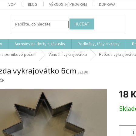
VOP
BLOG
VĚRNOSTNÍ PROGRAM
DOPRAVA
HLEDAT
ty
Suroviny na dorty a zákusky
Podložky, tácy a krajky
P
 na perníkové pečení
Vánoční vykrajovátka
Hvězda vykrajovátk
zda vykrajovátko 6cm
52180
ČR
18 
Měrná
Skla
cena: