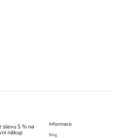
Informace
e slevu 5 % na
vní nákup
Blog