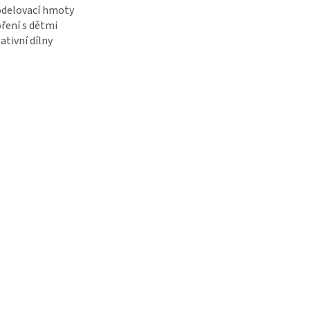
odelovací hmoty
oření s dětmi
eativní dílny