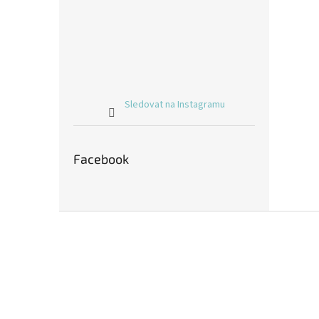
Sledovat na Instagramu
Facebook
Z
á
p
a
t
í