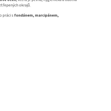
oztřepených okrajů.
ro práci s
fondánem, marcipánem,