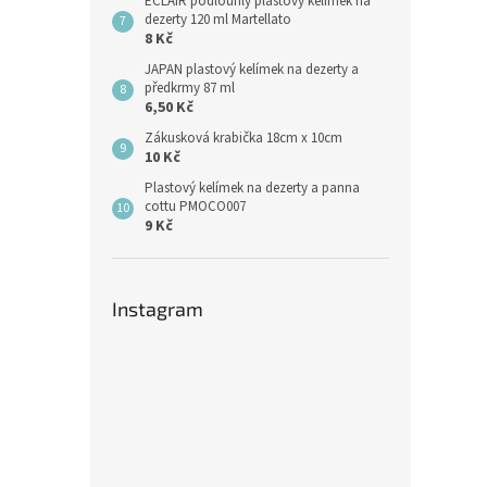
ECLAIR podlouhlý plastový kelímek na
dezerty 120 ml Martellato
8 Kč
JAPAN plastový kelímek na dezerty a
předkrmy 87 ml
6,50 Kč
Zákusková krabička 18cm x 10cm
10 Kč
Plastový kelímek na dezerty a panna
cottu PMOCO007
9 Kč
Instagram