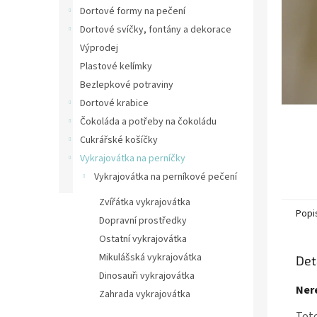
n
Dortové formy na pečení
e
Dortové svíčky, fontány a dekorace
l
Výprodej
Plastové kelímky
Bezlepkové potraviny
Dortové krabice
Čokoláda a potřeby na čokoládu
Cukrářské košíčky
Vykrajovátka na perníčky
Vykrajovátka na perníkové pečení
Zvířátka vykrajovátka
Popi
Dopravní prostředky
Ostatní vykrajovátka
Mikulášská vykrajovátka
Det
Dinosauři vykrajovátka
Ner
Zahrada vykrajovátka
Vánoční vykrajovátka
Toto