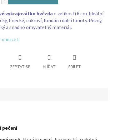
é vykrajovátko hvězda
o velikosti 6 cm. Ideální
čky, linecké, cukroví, fondán i další hmoty. Pevný,
cký a snadno omyvatelný materiál.
informace
ZEPTAT SE
HLÍDAT
SDÍLET
í pečení
zové oceli
, která je pevná, hygienická a odolná