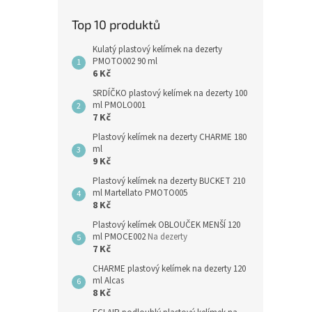
Top 10 produktů
Kulatý plastový kelímek na dezerty
PMOTO002 90 ml
6 Kč
SRDÍČKO plastový kelímek na dezerty 100
ml PMOLO001
7 Kč
Plastový kelímek na dezerty CHARME 180
ml
9 Kč
Plastový kelímek na dezerty BUCKET 210
ml Martellato PMOTO005
8 Kč
Plastový kelímek OBLOUČEK MENŠÍ 120
ml PMOCE002
Na dezerty
7 Kč
CHARME plastový kelímek na dezerty 120
ml Alcas
8 Kč