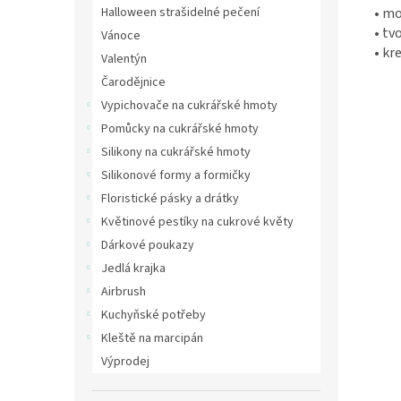
• m
Halloween strašidelné pečení
• tv
Vánoce
• kr
Valentýn
Čarodějnice
Vypichovače na cukrářské hmoty
Pomůcky na cukrářské hmoty
Silikony na cukrářské hmoty
Silikonové formy a formičky
Floristické pásky a drátky
Květinové pestíky na cukrové květy
Dárkové poukazy
Jedlá krajka
Airbrush
Kuchyňské potřeby
Kleště na marcipán
Výprodej