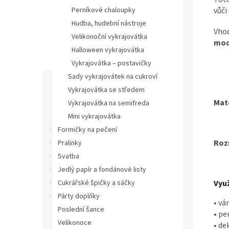
vůči
Perníkové chaloupky
Hudba, hudební nástroje
Vho
Velikonoční vykrajovátka
mod
Halloween vykrajovátka
Vykrajovátka – postavičky
Sady vykrajovátek na cukroví
Vykrajovátka se středem
Mate
Vykrajovátka na semifreda
Mini vykrajovátka
Formičky na pečení
Roz
Pralinky
Svatba
Jedlý papír a fondánové listy
Využ
Cukrářské špičky a sáčky
Párty doplňky
• vá
Poslední šance
• pe
Velikonoce
• de