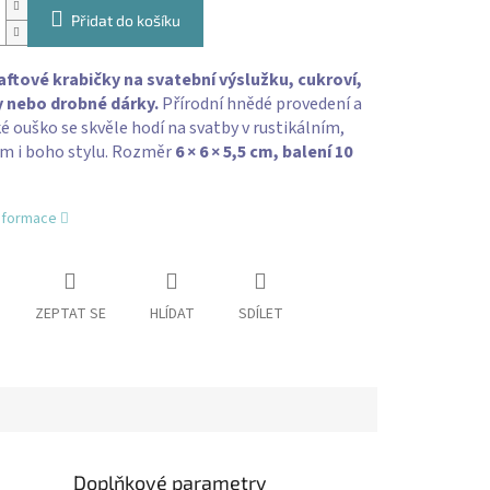
Přidat do košíku
aftové krabičky na svatební výslužku, cukroví,
y nebo drobné dárky.
Přírodní hnědé provedení a
é ouško se skvěle hodí na svatby v rustikálním,
ím i boho stylu. Rozměr
6 × 6 × 5,5 cm, balení 10
informace
ZEPTAT SE
HLÍDAT
SDÍLET
Doplňkové parametry