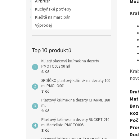
Airbrush
Mož
Kuchyňské potřeby
Kraf
Kleště na marcipán
Výprodej
Top 10 produktů
Kulatý plastový kelímek na dezerty
PMOTO002 90 ml
Krab
6 Kč
novo
SRDÍČKO plastový kelímek na dezerty 100
ml PMOLO001
7 Kč
Dru
Mate
Plastový kelímek na dezerty CHARME 180
ml
Bar
9 Kč
Roz
Plastový kelímek na dezerty BUCKET 210
Poče
ml Martellato PMOTO005
Pro
8 Kč
Dod