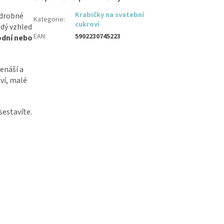
Krabičky na svatební
 drobné
Kategorie
:
cukroví
ědý vzhled
EAN
:
5902230745223
rodní nebo
enáší a
ví, malé
sestavíte.