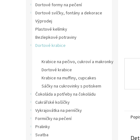
n
Dortové formy na pečení
e
Dortové svíčky, fontány a dekorace
l
Výprodej
Plastové kelímky
Bezlepkové potraviny
Dortové krabice
Krabičky na svatební cukroví
Krabice na pečivo, cukroví a makronky
Dortové krabice
Krabice na muffiny, cupcakes
Sáčky na cukrovinky s potiskem
Čokoláda a potřeby na čokoládu
Cukrářské košíčky
Vykrajovátka na perníčky
Popi
Formičky na pečení
Pralinky
Svatba
Det