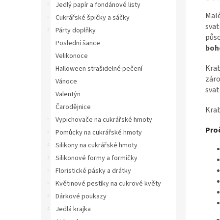
Jedlý papír a fondánové listy
Malé
Cukrářské špičky a sáčky
svat
Párty doplňky
půso
Poslední šance
boh
Velikonoce
Krab
Halloween strašidelné pečení
záro
Vánoce
svat
Valentýn
Čarodějnice
Krab
Vypichovače na cukrářské hmoty
Proč
Pomůcky na cukrářské hmoty
Silikony na cukrářské hmoty
Silikonové formy a formičky
Floristické pásky a drátky
Květinové pestíky na cukrové květy
Dárkové poukazy
Jedlá krajka