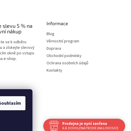
Informace
e slevu 5 % na
vní nákup
Blog
Věrnostní program
ste se k odběru
u a získejte slevový
Doprava
acím okně po vstupu
Obchodní podmínky
na e-shop.
Ochrana osobních údajů
Kontakty
Souhlasím
Prodejna je nyní zavřena
Vytvořil Shoptet
6.8. DOVOLENÁ PRODEJNA LOVOSICE
Skrýt