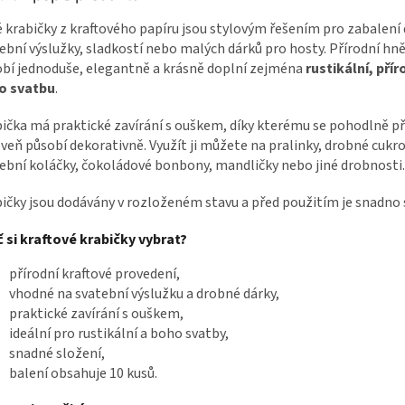
 krabičky z kraftového papíru jsou stylovým řešením pro zabalení
ební výslužky, sladkostí nebo malých dárků pro hosty. Přírodní hn
bí jednoduše, elegantně a krásně doplní zejména
rustikální, pří
o svatbu
.
ička má praktické zavírání s ouškem, díky kterému se pohodlně př
veň působí dekorativně. Využít ji můžete na pralinky, drobné cukro
ební koláčky, čokoládové bonbony, mandličky nebo jiné drobnosti.
ičky jsou dodávány v rozloženém stavu a před použitím je snadno 
 si kraftové krabičky vybrat?
přírodní kraftové provedení,
vhodné na svatební výslužku a drobné dárky,
praktické zavírání s ouškem,
ideální pro rustikální a boho svatby,
snadné složení,
balení obsahuje 10 kusů.