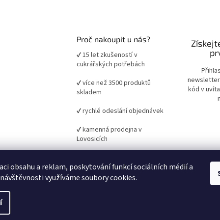
Proč nakoupit u nás?
Získejt
pr
✔ 15 let zkušeností v
cukrářských potřebách
Přihla
newsletter
✔ více než 3500 produktů
kód v uvít
skladem
✔ rychlé odeslání objednávek
✔ kamenná prodejna v
Lovosicích
✔ ověřené suroviny a pomůcky
aci obsahu a reklam, poskytování funkcí sociálních médií a
pro domácí i profesionální
pečení
 návštěvnosti využíváme soubory cookies.
í
it nastavení cookies