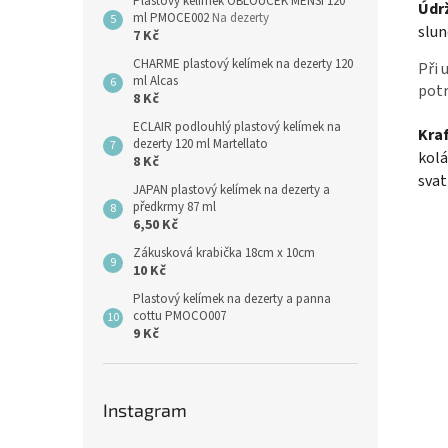
Plastový kelímek OBLOUČEK MENŠÍ 120
Údr
ml PMOCE002
Na dezerty
slu
7 Kč
CHARME plastový kelímek na dezerty 120
Při 
ml Alcas
potr
8 Kč
ECLAIR podlouhlý plastový kelímek na
Kraf
dezerty 120 ml Martellato
kolá
8 Kč
svat
JAPAN plastový kelímek na dezerty a
předkrmy 87 ml
6,50 Kč
Zákusková krabička 18cm x 10cm
10 Kč
Plastový kelímek na dezerty a panna
cottu PMOCO007
9 Kč
Instagram