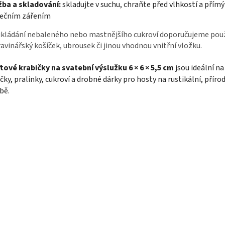
žba a skladování:
skladujte v suchu, chraňte před vlhkostí a přím
nečním zářením
ukládání nebaleného nebo mastnějšího cukroví doporučujeme pou
avinářský košíček, ubrousek či jinou vhodnou vnitřní vložku.
tové krabičky na svatební výslužku 6 × 6 × 5,5 cm
jsou ideální n
čky, pralinky, cukroví a drobné dárky pro hosty na rustikální, příro
bě.