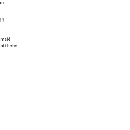
ým
žít
a malé
dní i boho