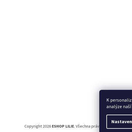
á
p
a
t
í
K personaliz
analýze naší
Nastaven
Copyright 2026
ESHOP LILIE
. Všechna práva vyhrazena.
Uprav