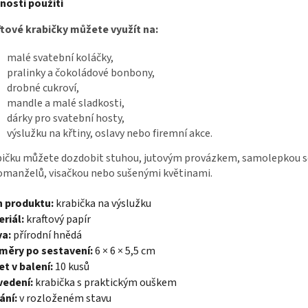
nosti použití
tové krabičky můžete využít na:
malé svatební koláčky,
pralinky a čokoládové bonbony,
drobné cukroví,
mandle a malé sladkosti,
dárky pro svatební hosty,
výslužku na křtiny, oslavy nebo firemní akce.
ičku můžete dozdobit stuhou, jutovým provázkem, samolepkou s
manželů, visačkou nebo sušenými květinami.
h produktu:
krabička na výslužku
riál:
kraftový papír
va:
přírodní hnědá
měry po sestavení:
6 × 6 × 5,5 cm
t v balení:
10 kusů
vedení:
krabička s praktickým ouškem
ání:
v rozloženém stavu