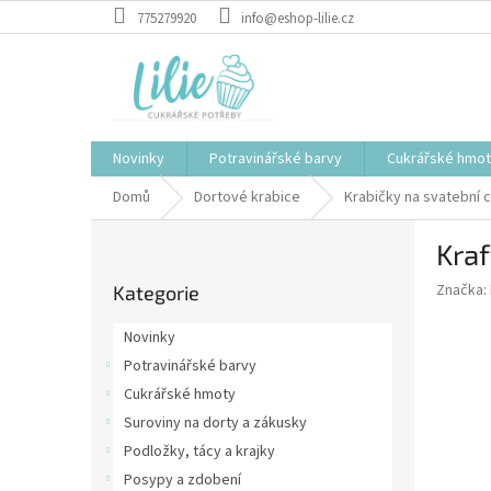
Přejít
775279920
info@eshop-lilie.cz
na
obsah
Novinky
Potravinářské barvy
Cukrářské hmo
Domů
Dortové krabice
Krabičky na svatební 
P
Kraf
o
Přeskočit
s
Značka:
Kategorie
kategorie
t
r
Novinky
a
Potravinářské barvy
n
Cukrářské hmoty
n
í
Suroviny na dorty a zákusky
p
Podložky, tácy a krajky
a
Posypy a zdobení