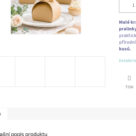
Malé kr
pralink
praktick
přírodn
kusů.
Detailní 
TISK
s
ailní popis produktu