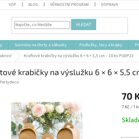
VOP
BLOG
VĚRNOSTNÍ PROGRAM
DOPRAVA
HLEDAT
ty
Suroviny na dorty a zákusky
Podložky, tácy a krajky
P
cukroví
Kraftové krabičky na výslužku 6 × 6 × 5,5 cm – 10 ks PUDP23
tové krabičky na výslužku 6 × 6 × 5,5 
Partydeco
70 
Měrná
7 Kč / 1 k
cena:
Skla