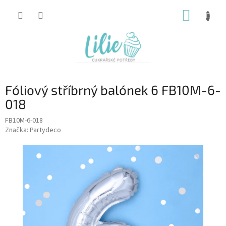
Přejít
NÁKUP
na
obsah
KOŠÍK
Fóliový stříbrný balónek 6 FB10M-6-
018
FB10M-6-018
Značka:
Partydeco