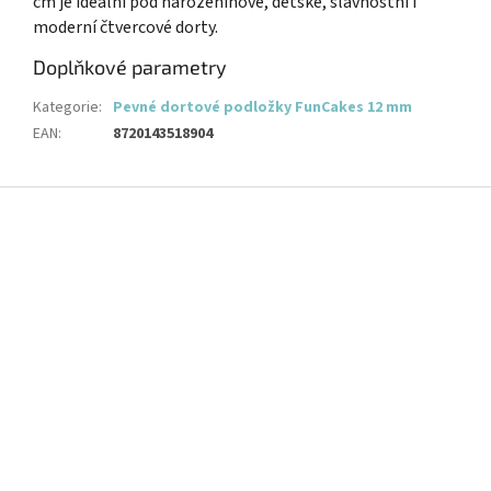
cm je ideální pod narozeninové, dětské, slavnostní i
moderní čtvercové dorty.
Doplňkové parametry
Kategorie
:
Pevné dortové podložky FunCakes 12 mm
EAN
:
8720143518904
Z
á
p
a
t
í