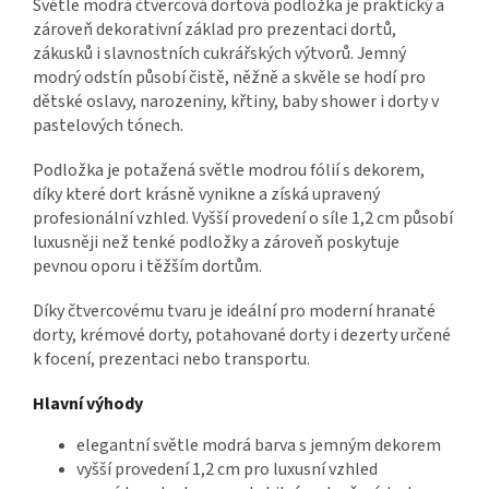
Světle modrá čtvercová dortová podložka je praktický a
zároveň dekorativní základ pro prezentaci dortů,
zákusků i slavnostních cukrářských výtvorů. Jemný
modrý odstín působí čistě, něžně a skvěle se hodí pro
dětské oslavy, narozeniny, křtiny, baby shower i dorty v
pastelových tónech.
Podložka je potažená světle modrou fólií s dekorem,
díky které dort krásně vynikne a získá upravený
profesionální vzhled. Vyšší provedení o síle 1,2 cm působí
luxusněji než tenké podložky a zároveň poskytuje
pevnou oporu i těžším dortům.
Díky čtvercovému tvaru je ideální pro moderní hranaté
dorty, krémové dorty, potahované dorty i dezerty určené
k focení, prezentaci nebo transportu.
Hlavní výhody
elegantní světle modrá barva s jemným dekorem
vyšší provedení 1,2 cm pro luxusní vzhled