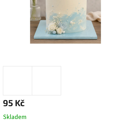
95 Kč
Měrná
Skladem
cena: