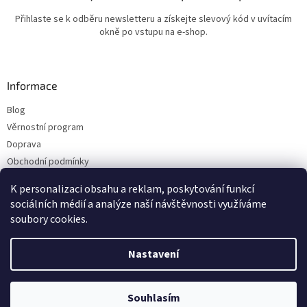
Přihlaste se k odběru newsletteru a získejte slevový kód v uvítacím
okně po vstupu na e-shop.
Informace
Blog
Věrnostní program
Doprava
Obchodní podmínky
Ochrana osobních údajů
K personalizaci obsahu a reklam, poskytování funkcí
Kontakty
sociálních médií a analýze naší návštěvnosti využíváme
soubory cookies.
Vytvořil Shoptet
Nastavení
Copyright 2026
ESHOP LILIE
. Všechna práva vyhrazena.
Upravit nastavení
Souhlasím
cookies