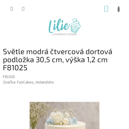
Přejít
NÁKUP
na
obsah
KOŠÍK
Světle modrá čtvercová dortová
podložka 30,5 cm, výška 1,2 cm
F81025
F81025
Značka:
FunCakes, Holandsko