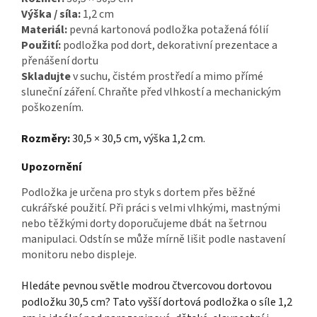
Výška / síla:
1,2 cm
Materiál:
pevná kartonová podložka potažená fólií
Použití:
podložka pod dort, dekorativní prezentace a
přenášení dortu
Skladujte
v suchu, čistém prostředí a mimo přímé
sluneční záření. Chraňte před vlhkostí a mechanickým
poškozením.
Rozměry:
30,5 × 30,5 cm, výška 1,2 cm.
Upozornění
Podložka je určena pro styk s dortem přes běžné
cukrářské použití. Při práci s velmi vlhkými, mastnými
nebo těžkými dorty doporučujeme dbát na šetrnou
manipulaci. Odstín se může mírně lišit podle nastavení
monitoru nebo displeje.
Hledáte pevnou světle modrou čtvercovou dortovou
podložku 30,5 cm? Tato vyšší dortová podložka o síle 1,2