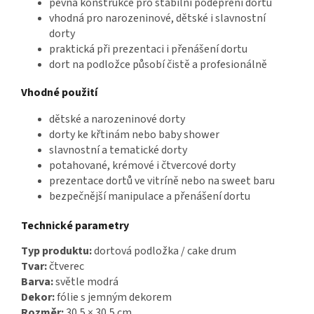
pevná konstrukce pro stabilní podepření dortu
vhodná pro narozeninové, dětské i slavnostní
dorty
praktická při prezentaci i přenášení dortu
dort na podložce působí čistě a profesionálně
Vhodné použití
dětské a narozeninové dorty
dorty ke křtinám nebo baby shower
slavnostní a tematické dorty
potahované, krémové i čtvercové dorty
prezentace dortů ve vitríně nebo na sweet baru
bezpečnější manipulace a přenášení dortu
Technické parametry
Typ produktu:
dortová podložka / cake drum
Tvar:
čtverec
Barva:
světle modrá
Dekor:
fólie s jemným dekorem
Rozměr:
30,5 × 30,5 cm