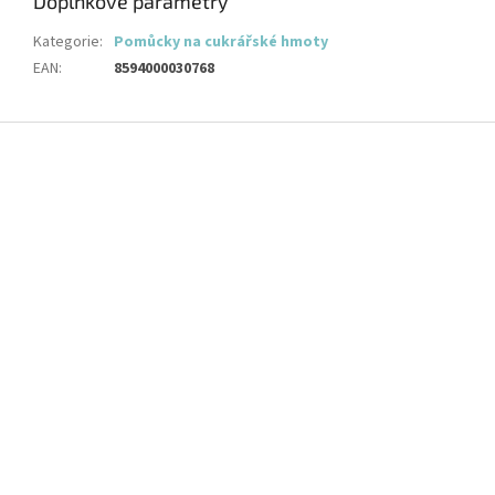
Doplňkové parametry
Kategorie
:
Pomůcky na cukrářské hmoty
EAN
:
8594000030768
Z
á
p
a
t
í