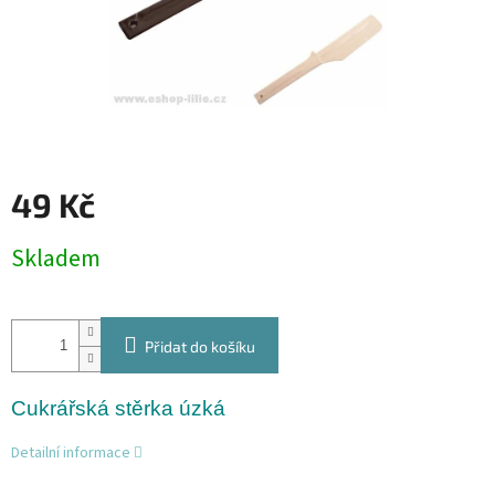
49 Kč
Měrná
Skladem
cena:
Přidat do košíku
Cukrářská stěrka úzká
Detailní informace