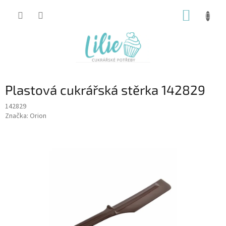
Přejít
NÁKUP
na
obsah
KOŠÍK
Plastová cukrářská stěrka 142829
142829
Značka:
Orion