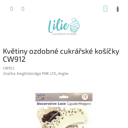
Přejít
NÁKUP
na
obsah
KOŠÍK
Květiny ozdobné cukrářské košíčky
CW912
CW912
Značka:
Knightsbridge PME LTD, Anglie