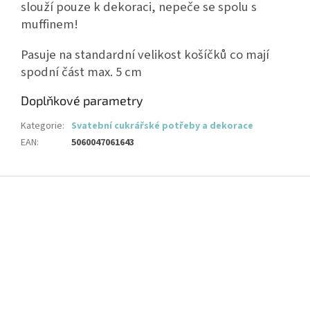
slouží pouze k dekoraci, nepeče se spolu s
muffinem!
Pasuje na standardní velikost košíčků co mají
spodní část max. 5 cm
Doplňkové parametry
Kategorie
:
Svatební cukrářské potřeby a dekorace
EAN
:
5060047061643
Z
á
p
a
t
í