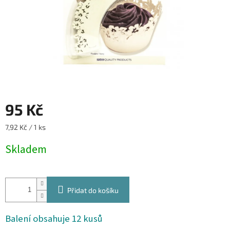
95 Kč
Měrná
7,92 Kč / 1 ks
cena:
Skladem
Přidat do košíku
Balení obsahuje 12 kusů