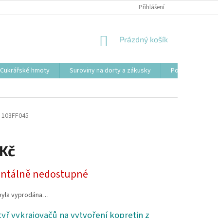
Přihlášení
NÁKUPNÍ
Prázdný košík
KOŠÍK
Cukrářské hmoty
Suroviny na dorty a zákusky
Podložky, tácy a
103FF045
 Kč
tálně nedostupné
byla vyprodána…
yř vykrajovačů na vytvoření kopretin z