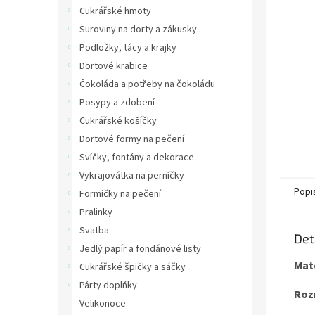
n
Cukrářské hmoty
e
Suroviny na dorty a zákusky
l
Podložky, tácy a krajky
Dortové krabice
Čokoláda a potřeby na čokoládu
Posypy a zdobení
Cukrářské košíčky
Dortové formy na pečení
Svíčky, fontány a dekorace
Vykrajovátka na perníčky
Popi
Formičky na pečení
Pralinky
Svatba
Det
Jedlý papír a fondánové listy
Mate
Cukrářské špičky a sáčky
Párty doplňky
Roz
Velikonoce