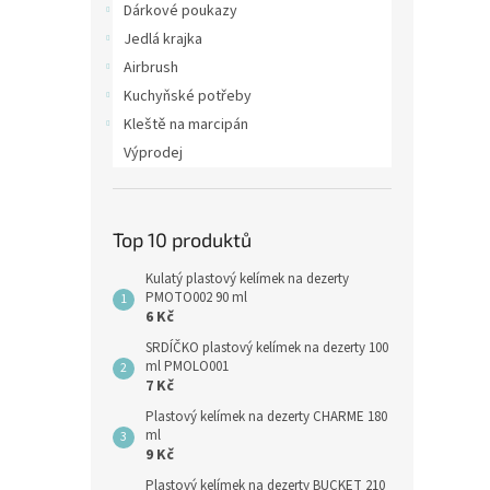
Dárkové poukazy
Jedlá krajka
Airbrush
Kuchyňské potřeby
Kleště na marcipán
Výprodej
Top 10 produktů
Kulatý plastový kelímek na dezerty
PMOTO002 90 ml
6 Kč
SRDÍČKO plastový kelímek na dezerty 100
ml PMOLO001
7 Kč
Plastový kelímek na dezerty CHARME 180
ml
9 Kč
Plastový kelímek na dezerty BUCKET 210