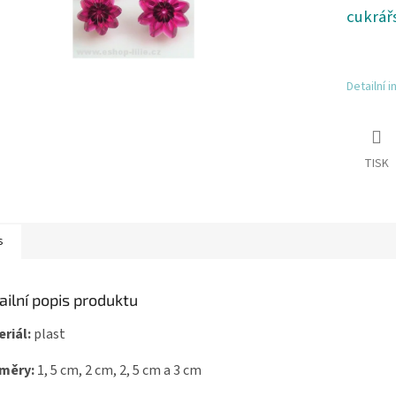
cukrář
Detailní 
TISK
s
ailní popis produktu
riál:
plast
měry:
1, 5 cm, 2 cm, 2, 5 cm a 3 cm