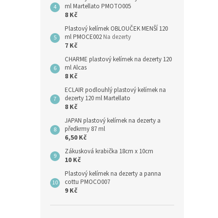
ml Martellato PMOTO005
8 Kč
Plastový kelímek OBLOUČEK MENŠÍ 120
ml PMOCE002
Na dezerty
7 Kč
CHARME plastový kelímek na dezerty 120
ml Alcas
8 Kč
ECLAIR podlouhlý plastový kelímek na
dezerty 120 ml Martellato
8 Kč
JAPAN plastový kelímek na dezerty a
předkrmy 87 ml
6,50 Kč
Zákusková krabička 18cm x 10cm
10 Kč
Plastový kelímek na dezerty a panna
cottu PMOCO007
9 Kč