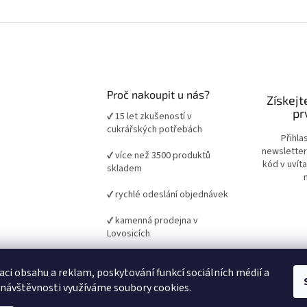
Proč nakoupit u nás?
Získejt
pr
✔ 15 let zkušeností v
cukrářských potřebách
Přihla
newsletter
✔ více než 3500 produktů
kód v uvít
skladem
✔ rychlé odeslání objednávek
✔ kamenná prodejna v
Lovosicích
✔ ověřené suroviny a pomůcky
aci obsahu a reklam, poskytování funkcí sociálních médií a
pro domácí i profesionální
pečení
 návštěvnosti využíváme soubory cookies.