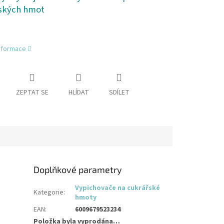
ských hmot
informace
ZEPTAT SE
HLÍDAT
SDÍLET
Doplňkové parametry
Vypichovače na cukrářské
Kategorie
:
hmoty
EAN
:
6009679523234
Položka byla vyprodána…