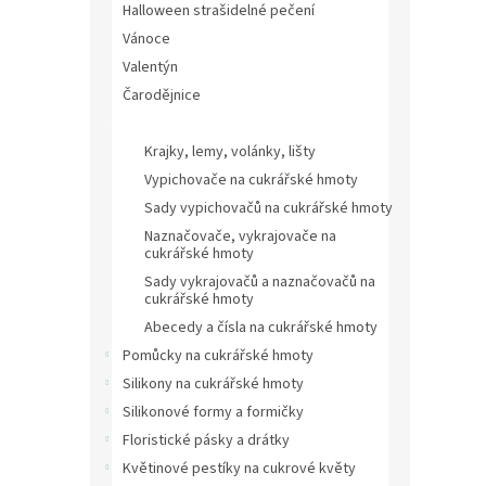
Halloween strašidelné pečení
Vánoce
Valentýn
Čarodějnice
Vypichovače na cukrářské hmoty
Krajky, lemy, volánky, lišty
Vypichovače na cukrářské hmoty
Sady vypichovačů na cukrářské hmoty
Naznačovače, vykrajovače na
cukrářské hmoty
Sady vykrajovačů a naznačovačů na
cukrářské hmoty
Abecedy a čísla na cukrářské hmoty
Pomůcky na cukrářské hmoty
Silikony na cukrářské hmoty
Silikonové formy a formičky
Floristické pásky a drátky
Květinové pestíky na cukrové květy