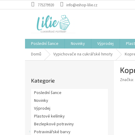
Přejít
775279920
info@eshop-lilie.cz
na
obsah
Poslední šance
Novinky
Výprodej
Plas
Domů
Vypichovače na cukrářské hmoty
Kopre
P
Kopr
o
Přeskočit
s
Značka:
Kategorie
kategorie
t
r
Poslední šance
a
Novinky
n
Výprodej
n
í
Plastové kelímky
p
Bezlepkové potraviny
a
Potravinářské barvy