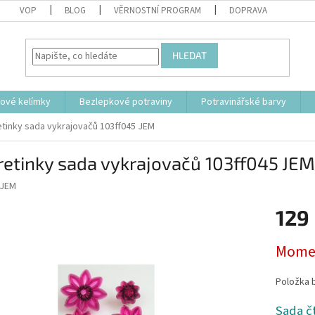
VOP
BLOG
VĚRNOSTNÍ PROGRAM
DOPRAVA
HLEDAT
tové kelímky
Bezlepkové potraviny
Potravinářské barvy
tinky sada vykrajovačů 103ff045 JEM
etinky sada vykrajovačů 103ff045 JEM
JEM
129
Měrná
Momen
cena:
Položka 
Sada čt