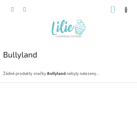
Přejít
NÁKUP
na
obsah
KOŠÍK
Bullyland
Žádné produkty značky
Bullyland
nebyly nalezeny...
Z
á
p
a
t
í