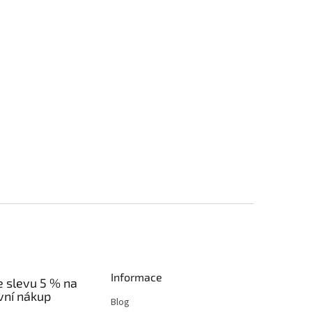
Informace
e slevu 5 % na
vní nákup
Blog