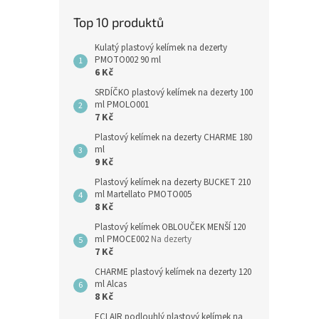
Top 10 produktů
Kulatý plastový kelímek na dezerty
PMOTO002 90 ml
6 Kč
SRDÍČKO plastový kelímek na dezerty 100
ml PMOLO001
7 Kč
Plastový kelímek na dezerty CHARME 180
ml
9 Kč
Plastový kelímek na dezerty BUCKET 210
ml Martellato PMOTO005
8 Kč
Plastový kelímek OBLOUČEK MENŠÍ 120
ml PMOCE002
Na dezerty
7 Kč
CHARME plastový kelímek na dezerty 120
ml Alcas
8 Kč
ECLAIR podlouhlý plastový kelímek na