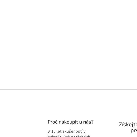
Proč nakoupit u nás?
Získejt
pr
✔ 15 let zkušeností v