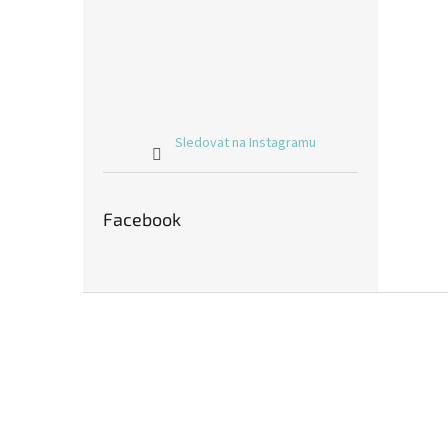
Sledovat na Instagramu
Facebook
Z
á
p
a
t
í