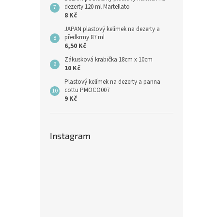
dezerty 120 ml Martellato
8 Kč
JAPAN plastový kelímek na dezerty a
předkrmy 87 ml
6,50 Kč
Zákusková krabička 18cm x 10cm
10 Kč
Plastový kelímek na dezerty a panna
cottu PMOCO007
9 Kč
Instagram