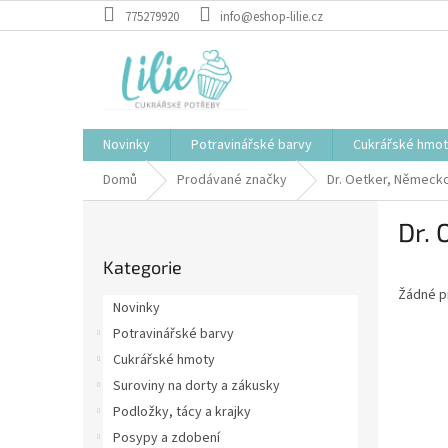
Přejít
775279920
info@eshop-lilie.cz
na
obsah
Novinky
Potravinářské barvy
Cukrářské hmo
Domů
Prodávané značky
Dr. Oetker, Německ
P
Dr. 
o
Přeskočit
s
Kategorie
kategorie
t
Žádné p
r
Novinky
a
Potravinářské barvy
n
Cukrářské hmoty
n
í
Suroviny na dorty a zákusky
p
Podložky, tácy a krajky
a
Posypy a zdobení