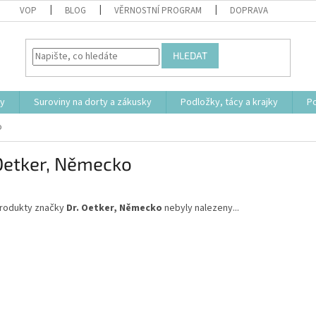
VOP
BLOG
VĚRNOSTNÍ PROGRAM
DOPRAVA
HLEDAT
ty
Suroviny na dorty a zákusky
Podložky, tácy a krajky
P
o
Oetker, Německo
rodukty značky
Dr. Oetker, Německo
nebyly nalezeny...