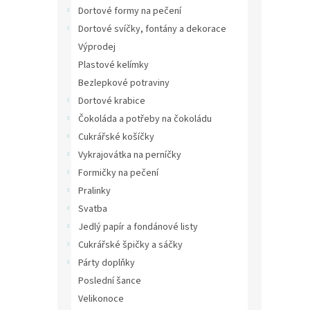
n
Dortové formy na pečení
e
Dortové svíčky, fontány a dekorace
l
Výprodej
Plastové kelímky
Bezlepkové potraviny
Dortové krabice
Čokoláda a potřeby na čokoládu
Cukrářské košíčky
Vykrajovátka na perníčky
Formičky na pečení
Pralinky
Svatba
Jedlý papír a fondánové listy
Cukrářské špičky a sáčky
Párty doplňky
Poslední šance
Velikonoce