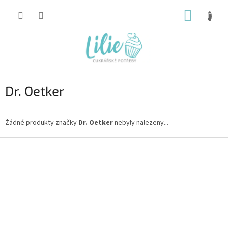
Přejít
NÁKUP
na
obsah
KOŠÍK
Dr. Oetker
Žádné produkty značky
Dr. Oetker
nebyly nalezeny...
Z
á
p
a
t
í