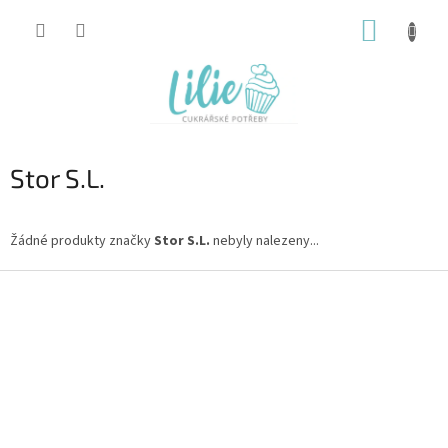
Přejít
NÁKUP
na
obsah
KOŠÍK
Stor S.L.
Žádné produkty značky
Stor S.L.
nebyly nalezeny...
Z
á
p
a
t
í