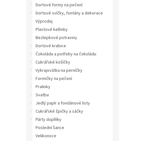
n
Dortové formy na pečení
e
Dortové svíčky, fontány a dekorace
l
Výprodej
Plastové kelímky
Bezlepkové potraviny
Dortové krabice
Čokoláda a potřeby na čokoládu
Cukrářské košíčky
Vykrajovátka na perníčky
Formičky na pečení
Pralinky
Svatba
Jedlý papír a fondánové listy
Cukrářské špičky a sáčky
Párty doplňky
Poslední šance
Velikonoce