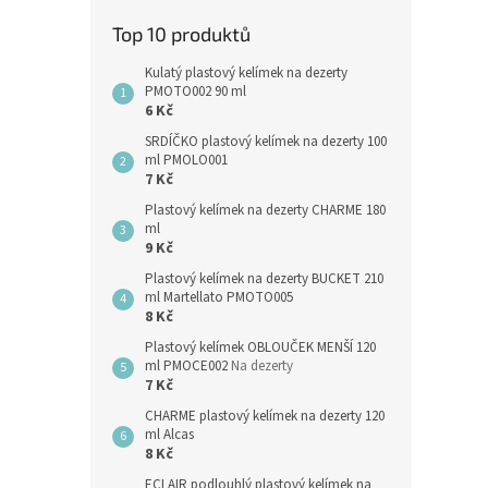
Top 10 produktů
Kulatý plastový kelímek na dezerty
PMOTO002 90 ml
6 Kč
SRDÍČKO plastový kelímek na dezerty 100
ml PMOLO001
7 Kč
Plastový kelímek na dezerty CHARME 180
ml
9 Kč
Plastový kelímek na dezerty BUCKET 210
ml Martellato PMOTO005
8 Kč
Plastový kelímek OBLOUČEK MENŠÍ 120
ml PMOCE002
Na dezerty
7 Kč
CHARME plastový kelímek na dezerty 120
ml Alcas
8 Kč
ECLAIR podlouhlý plastový kelímek na