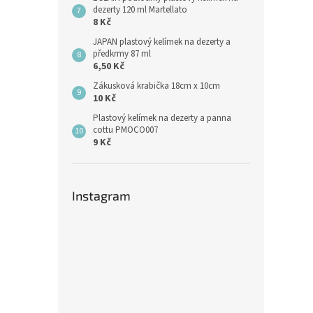
dezerty 120 ml Martellato
8 Kč
JAPAN plastový kelímek na dezerty a
předkrmy 87 ml
6,50 Kč
Zákusková krabička 18cm x 10cm
10 Kč
Plastový kelímek na dezerty a panna
cottu PMOCO007
9 Kč
Instagram