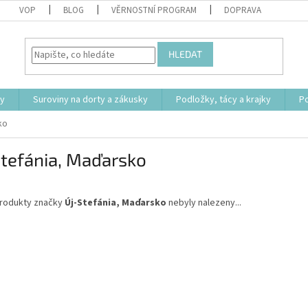
VOP
BLOG
VĚRNOSTNÍ PROGRAM
DOPRAVA
HLEDAT
ty
Suroviny na dorty a zákusky
Podložky, tácy a krajky
P
ko
Stefánia, Maďarsko
rodukty značky
Új-Stefánia, Maďarsko
nebyly nalezeny...