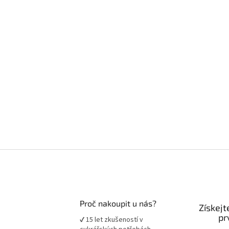
Proč nakoupit u nás?
Získejt
pr
✔ 15 let zkušeností v