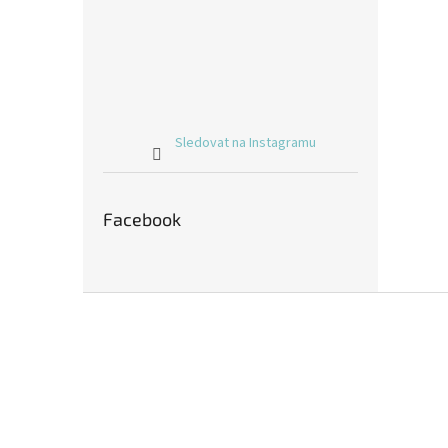
Sledovat na Instagramu
Facebook
Z
á
p
a
t
í