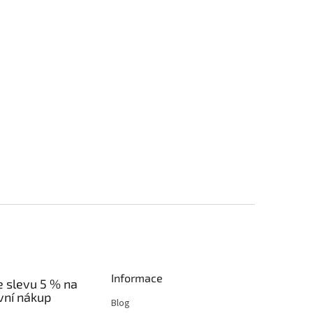
Informace
e slevu 5 % na
vní nákup
Blog