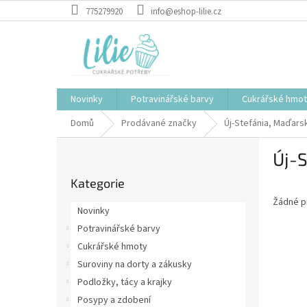
Přejít
775279920
info@eshop-lilie.cz
na
obsah
Novinky
Potravinářské barvy
Cukrářské hmo
Domů
Prodávané značky
Új-Stefánia, Maďars
P
Új-
o
Přeskočit
s
Kategorie
kategorie
t
Žádné p
r
Novinky
a
Potravinářské barvy
n
Cukrářské hmoty
n
í
Suroviny na dorty a zákusky
p
Podložky, tácy a krajky
a
Posypy a zdobení