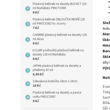
Plastový kelímek na dezerty BUCKET 210
ml Martellato PMOTO005
8 Kč
Plastový kelímek OBLOUČEK MENŠÍ 120
Slož
ml PMOCE002
Na dezerty
7 Kč
kuku
Ale
CHARME plastový kelímek na dezerty 120
ml Alcas
lísk
8 Kč
Hmo
ECLAIR podlouhlý plastový kelímek na
Bar
dezerty 120 ml Martellato
Skl
8 Kč
aby 
JAPAN plastový kelímek na dezerty a
Výr
předkrmy 87 ml
6,50 Kč
Nutr
Zákusková krabička 18cm x 10cm
10 Kč
Ener
Tuky
Plastový kelímek na dezerty a panna
cottu PMOCO007
Sach
9 Kč
Bílk
Sůl: 