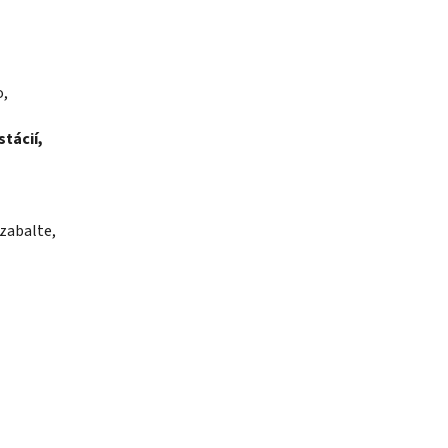
o,
stácií,
 zabalte,