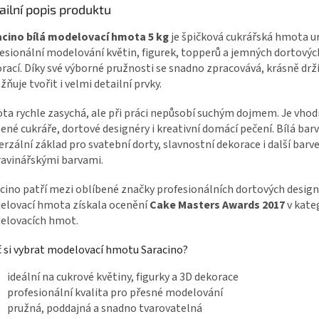
ailní popis produktu
acino bílá modelovací hmota 5 kg
je špičková cukrářská hmota u
esionální modelování květin, figurek, topperů a jemných dortovýc
rací. Díky své výborné pružnosti se snadno zpracovává, krásně drží
ňuje tvořit i velmi detailní prvky.
a rychle zasychá, ale při práci nepůsobí suchým dojmem. Je vhod
ené cukráře, dortové designéry i kreativní domácí pečení. Bílá barv
erzální základ pro svatební dorty, slavnostní dekorace i další barv
avinářskými barvami.
cino patří mezi oblíbené značky profesionálních dortových design
lovací hmota získala ocenění
Cake Masters Awards 2017
v kate
elovacích hmot.
 si vybrat modelovací hmotu Saracino?
ideální na cukrové květiny, figurky a 3D dekorace
profesionální kvalita pro přesné modelování
pružná, poddajná a snadno tvarovatelná