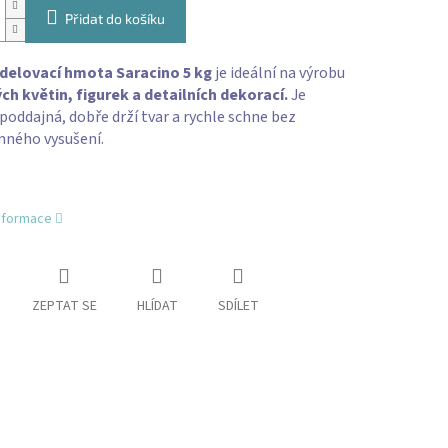
Přidat do košíku
delovací hmota Saracino 5 kg
je ideální na výrobu
ch květin, figurek a detailních dekorací.
Je
poddajná, dobře drží tvar a rychle schne bez
mného vysušení.
informace
ZEPTAT SE
HLÍDAT
SDÍLET