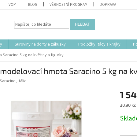
VOP
BLOG
VĚRNOSTNÍ PROGRAM
DOPRAVA
HLEDAT
ty
Suroviny na dorty a zákusky
Podložky, tácy a krajky
P
 Saracino 5 kg na květiny a figurky
 modelovací hmota Saracino 5 kg na kv
Saracino, Itálie
1 54
Měrná
30,90 Kč 
cena:
Skla