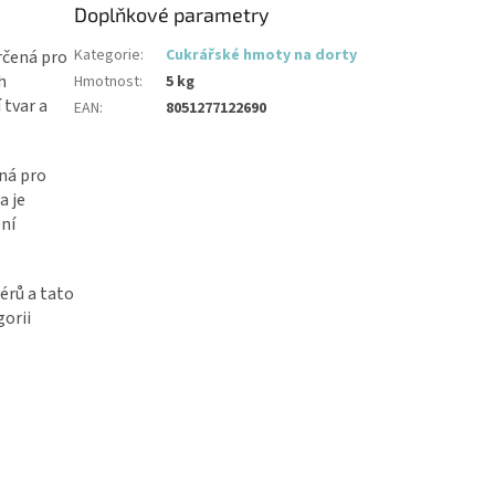
Doplňkové parametry
Kategorie
:
Cukrářské hmoty na dorty
rčená pro
h
Hmotnost
:
5 kg
 tvar a
EAN
:
8051277122690
ná pro
a je
ení
érů a tato
gorii