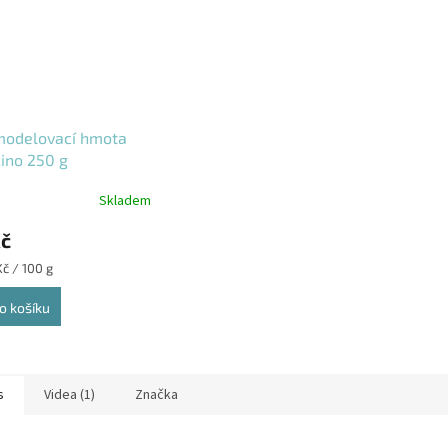
modelovací hmota
ino 250 g
Skladem
Kč
Kč / 100 g
o košíku
s
Videa (1)
Značka