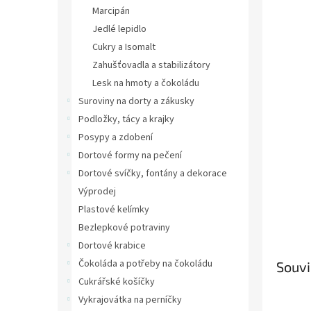
n
Marcipán
e
Jedlé lepidlo
l
Cukry a Isomalt
Zahušťovadla a stabilizátory
Lesk na hmoty a čokoládu
Suroviny na dorty a zákusky
Podložky, tácy a krajky
Posypy a zdobení
Dortové formy na pečení
Dortové svíčky, fontány a dekorace
Výprodej
Plastové kelímky
Bezlepkové potraviny
Dortové krabice
Čokoláda a potřeby na čokoládu
Souvi
Cukrářské košíčky
Vykrajovátka na perníčky