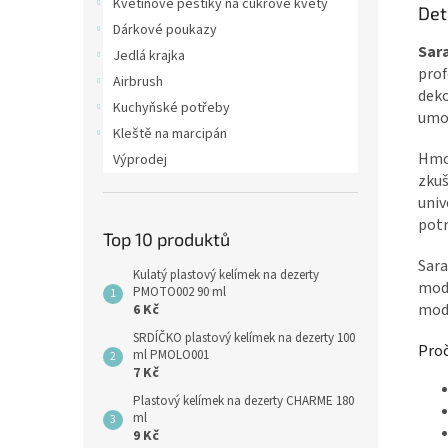
Květinové pestíky na cukrové květy
Det
Dárkové poukazy
Sar
Jedlá krajka
prof
Airbrush
deko
Kuchyňské potřeby
umož
Kleště na marcipán
Hmot
Výprodej
zkuš
univ
potr
Top 10 produktů
Sara
Kulatý plastový kelímek na dezerty
mode
PMOTO002 90 ml
mod
6 Kč
SRDÍČKO plastový kelímek na dezerty 100
Proč
ml PMOLO001
7 Kč
Plastový kelímek na dezerty CHARME 180
ml
9 Kč