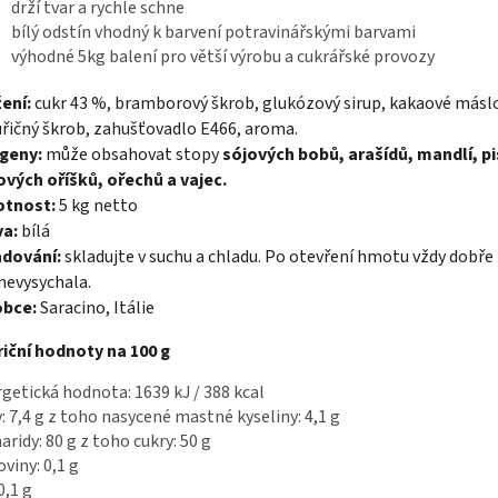
drží tvar a rychle schne
bílý odstín vhodný k barvení potravinářskými barvami
výhodné 5kg balení pro větší výrobu a cukrářské provozy
ení:
cukr 43 %, bramborový škrob, glukózový sirup, kakaové másl
řičný škrob, zahušťovadlo E466, aroma.
rgeny:
může obsahovat stopy
sójových bobů, arašídů, mandlí, pi
ových oříšků, ořechů a vajec.
tnost:
5 kg netto
va:
bílá
adování:
skladujte v suchu a chladu. Po otevření hmotu vždy dobře
nevysychala.
obce:
Saracino, Itálie
iční hodnoty na 100 g
getická hodnota: 1639 kJ / 388 kcal
: 7,4 g z toho nasycené mastné kyseliny: 4,1 g
aridy: 80 g z toho cukry: 50 g
oviny: 0,1 g
0,1 g