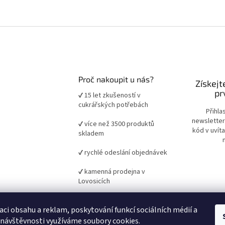
Proč nakoupit u nás?
Získejt
pr
✔ 15 let zkušeností v
cukrářských potřebách
Přihla
newsletter
✔ více než 3500 produktů
kód v uvít
skladem
✔ rychlé odeslání objednávek
✔ kamenná prodejna v
Lovosicích
✔ ověřené suroviny a pomůcky
aci obsahu a reklam, poskytování funkcí sociálních médií a
pro domácí i profesionální
pečení
 návštěvnosti využíváme soubory cookies.