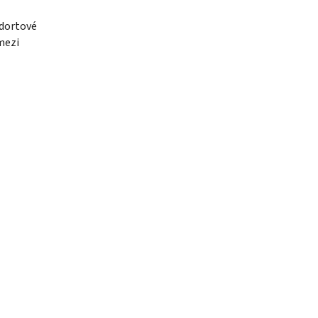
 dortové
mezi