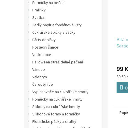
Formičky na pečení
Pralinky
Svatba
Jedlý papír a fondánové listy
Cukrářské špičky a sáčky
Bílá 
Párty doplňky
Sarac
Poslední šance
Velikonoce
Halloween strašidelné pečení
99 
Vánoce
Měrná
Valentýn
39,60 
cena:
Čarodějnice
D
Vypichovače na cukrářské hmoty
Pomůcky na cukrářské hmoty
Silikony na cukrářské hmoty
Popi
Silikonové formy a formičky
Floristické pásky a drátky