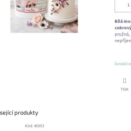
Bílá mo
cukrový
pružná, 
nepříje
Detailní 
TISK
sející produkty
Kód:
40353