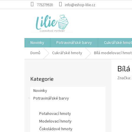
Přejít
775279920
info@eshop-lilie.cz
na
obsah
Novinky
Potravinářské barvy
Cukrářské hmo
Domů
Cukrářské hmoty
Bílá modelovací hmota
P
Bílá
o
Přeskočit
s
Značka:
Kategorie
kategorie
t
r
Novinky
a
Potravinářské barvy
n
Cukrářské hmoty
n
í
Potahovací hmoty
p
Modelovací hmoty
a
Čokoládové hmoty