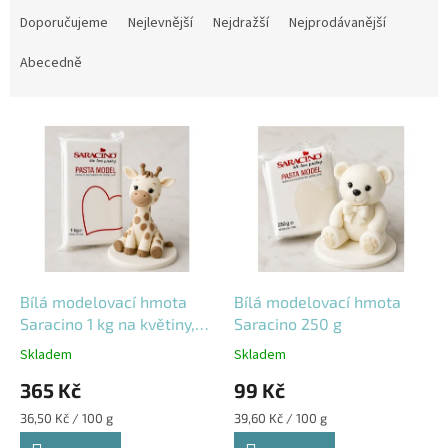
a
Doporučujeme
Nejlevnější
Nejdražší
Nejprodávanější
z
e
Abecedně
n
í
V
p
ý
r
p
o
i
d
s
u
p
k
r
t
o
ů
d
Bílá modelovací hmota
Bílá modelovací hmota
u
Saracino 1 kg na květiny,
Saracino 250 g
k
figurky a dekorace
Skladem
Skladem
t
365 Kč
99 Kč
ů
Měrná
Měrná
36,50 Kč / 100 g
39,60 Kč / 100 g
cena:
cena: