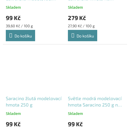
hmota 250g
potahování a modelování 1
Skladem
Skladem
kg
99 Kč
279 Kč
Měrná
Měrná
39,60 Kč / 100 g
27,90 Kč / 100 g
cena:
cena:
Do košíku
Do košíku
Saracino žlutá modelovací
Světle modrá modelovací
hmota 250 g
hmota Saracino 250 g na
květiny a figurky
Skladem
Skladem
99 Kč
99 Kč