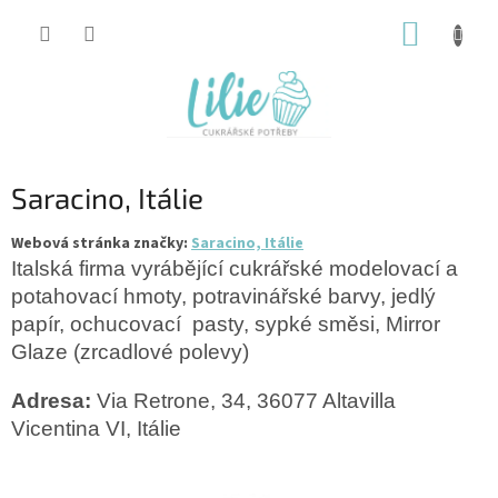
Přejít
NÁKUP
na
obsah
KOŠÍK
Saracino, Itálie
Webová stránka značky:
Saracino, Itálie
Italská firma vyrábějící cukrářské modelovací a
potahovací hmoty, potravinářské barvy, jedlý
papír, ochucovací
pasty, sypké směsi, Mirror
Glaze (zrcadlové polevy)
Adresa:
Via Retrone, 34, 36077 Altavilla
Vicentina VI, Itálie