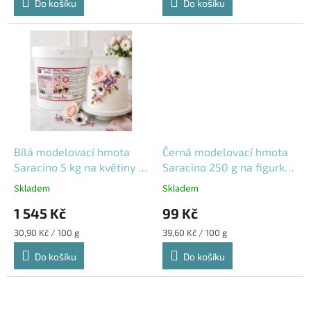
Do košíku
Do košíku
Bílá modelovací hmota
Černá modelovací hmota
Saracino 5 kg na květiny a
Saracino 250 g na figurky,
figurky
květiny a dekorace
Skladem
Skladem
1 545 Kč
99 Kč
Měrná
Měrná
30,90 Kč / 100 g
39,60 Kč / 100 g
cena:
cena:
Do košíku
Do košíku