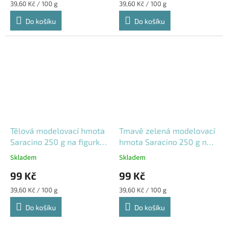
Měrná
Měrná
39,60 Kč / 100 g
39,60 Kč / 100 g
cena:
cena:
Do košíku
Do košíku
Tělová modelovací hmota
Tmavě zelená modelovací
Saracino 250 g na figurky
hmota Saracino 250 g na
a dekorace
figurky, květiny
Skladem
Skladem
99 Kč
99 Kč
Měrná
Měrná
39,60 Kč / 100 g
39,60 Kč / 100 g
cena:
cena:
Do košíku
Do košíku