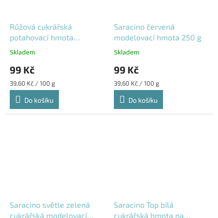
Růžová cukrářská
Saracino červená
potahovací hmota
modelovací hmota 250 g
Saracino
Skladem
Skladem
99 Kč
99 Kč
Měrná
Měrná
39,60 Kč / 100 g
39,60 Kč / 100 g
cena:
cena:
Do košíku
Do košíku
Saracino světle zelená
Saracino Top bílá
cukrářská modelovací
cukrářská hmota na