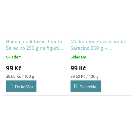
Hnědá modelovací hmota
Modrá modelovací hmota
Saracino 250 g na figurky
Saracino 250 g –
a dekorace
námořnická modrá
Skladem
Skladem
99 Kč
99 Kč
Měrná
Měrná
39,60 Kč / 100 g
39,60 Kč / 100 g
cena:
cena:
Do košíku
Do košíku