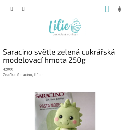
Přejít
NÁKUP
na
obsah
KOŠÍK
Saracino světle zelená cukrářská
modelovací hmota 250g
42800
Značka:
Saracino, Itálie