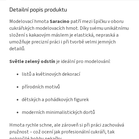
Detailní popis produktu
Modelovací hmota
Saracino
patří mezi špičku v oboru
cukrářských modelovacích hmot. Díky svému unikátnímu
složení s kakaovým máslem je elastická, nepraská a
umožňuje precizní práci i při tvorbě velmi jemných
detailů.
Světle zelený odstín
je ideální pro modelování:
listů a květinových dekorací
přírodních motivů
dětských a pohádkových figurek
moderních minimalistických dortů
Hmota rychle schne, ale zároveň si při práci zachovává
pružnost – což ocení jak profesionální cukráři, tak
pokročilé hobby pekařky.