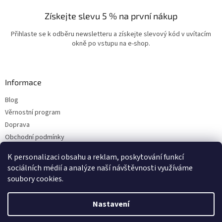
Získejte slevu 5 % na první nákup
Přihlaste se k odběru newsletteru a získejte slevový kód v uvítacím
okně po vstupu na e-shop.
Informace
Blog
Věrnostní program
Doprava
Obchodní podmínky
Ochrana osobních údajů
K personalizaci obsahu a reklam, poskytování funkcí
Kontakty
sociálních médií a analýze naší návštěvnosti využíváme
soubory cookies.
Vytvořil Shoptet
Nastavení