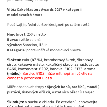
Vítěz Cake Masters Awards 2017 v kategorii
modelovacích hmot
Používají ji přední dortoví designéři po celém světě.
Hmotnost:
250 g netto
Barva:
světle zelená
Výrobce:
Saracino, Itálie
Kategorie:
potravinářská modelovací hmota
Složení:
cukr (42 %), bramborový škrob, škrobový
sirup, kakaové máslo, kukuřičný škrob, zahušťovadlo:
E466, konzervant: E202, barviva: E102, E133, aroma
(mléko)
.
Barvivo E102 může mít nepříznivý vliv na
činnost a pozornost u dětí.
Může obsahovat stopy
sójových bobů, arašídů, mandlí,
pistácií, lískových oříšků, ostatních ořechů a vajec.
Skladujte
v suchu a chladu. Po otevření uchovávejte
důkladně zabalené, aby nedošlo k vysychání.