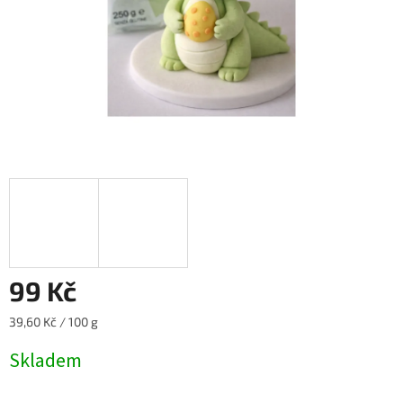
99 Kč
Měrná
39,60 Kč / 100 g
cena:
Skladem