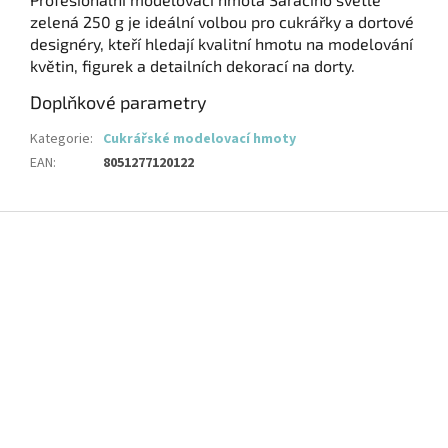
zelená 250 g je ideální volbou pro cukrářky a dortové
designéry, kteří hledají kvalitní hmotu na modelování
květin, figurek a detailních dekorací na dorty.
Doplňkové parametry
Kategorie
:
Cukrářské modelovací hmoty
EAN
:
8051277120122
Z
á
p
a
t
í