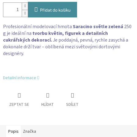
Přidat do košíku
Profesionální modelovací hmota
Saracino světle zelená
250
g je ideální na
tvorbu květin, figurek a detailních
cukrářských dekorací.
Je poddajná, pevná, rychle zasychá a
dokonale drží tvar – oblíbená mezi světovými dortovými
designéry.
Detailní informace
ZEPTAT SE
HLÍDAT
SDÍLET
Popis
Značka