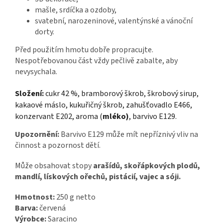
mašle, srdíčka a ozdoby,
svatební, narozeninové, valentýnské a vánoční
dorty.
Před použitím hmotu dobře propracujte.
Nespotřebovanou část vždy pečlivě zabalte, aby
nevysychala.
Složení:
cukr 42 %, bramborový škrob, škrobový sirup,
kakaové máslo, kukuřičný škrob, zahušťovadlo E466,
konzervant E202, aroma (
mléko)
, barvivo E129.
Upozornění:
Barvivo E129 může mít nepříznivý vliv na
činnost a pozornost dětí.
Může obsahovat stopy
arašídů, skořápkových plodů,
mandlí, lískových ořechů, pistácií, vajec a sóji.
Hmotnost:
250 g netto
Barva:
červená
Výrobce:
Saracino