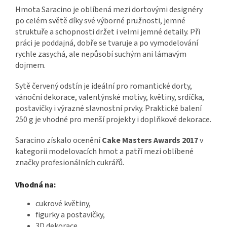
Hmota Saracino je oblíbená mezi dortovými designéry
po celém světě díky své výborné pružnosti, jemné
struktuře a schopnosti držet i velmi jemné detaily. Při
práci je poddajná, dobře se tvaruje a po vymodelování
rychle zasychá, ale nepůsobí suchým ani lámavým
dojmem.
Sytě červený odstín je ideální pro romantické dorty,
vánoční dekorace, valentýnské motivy, květiny, srdíčka,
postavičky i výrazné slavnostní prvky. Praktické balení
250 g je vhodné pro menší projekty i doplňkové dekorace.
Saracino získalo ocenění
Cake Masters Awards 2017
v
kategorii modelovacích hmot a patří mezi oblíbené
značky profesionálních cukrářů.
Vhodná na:
cukrové květiny,
figurky a postavičky,
3D dekorace,