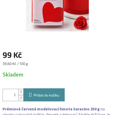
99 Kč
Měrná
39,60 Kč / 100 g
cena:
Skladem
Přidat do košíku
Prémiová červená modelovací hmota Saracino 250 g
na
výrobu cukrových květin, figurek a dekorací. Skvěle drží tvar, je