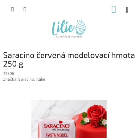
Přejít
NÁKUP
na
obsah
KOŠÍK
Saracino červená modelovací hmota
250 g
42806
Značka:
Saracino, Itálie