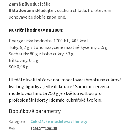
Země původu:
Itálie
Skladování:
skladujte v suchu a chladu. Po otevření
uchovávejte dobře zabalené.
Nutriční hodnoty na 100 g
Energetická hodnota: 1700 kJ / 403 kcal
Tuky: 9,2 g z toho nasycené mastné kyseliny: 5,5 g
Sacharidy: 80 g z toho cukry: 53 g
Bílkoviny: 0,1 g
Sůl: 0,08 g
Hledáte kvalitní červenou modelovací hmotu na cukrové
květiny, figurky a jedlé dekorace? Saracino červená
modelovací hmota 250 g je skvělou volbou pro
profesionální dorty i domácí cukrářské tvoření.
Doplňkové parametry
Kategorie
:
Cukrářské modelovací hmoty
EAN
:
8051277120115