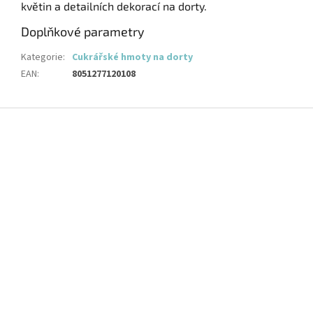
květin a detailních dekorací na dorty.
Doplňkové parametry
Kategorie
:
Cukrářské hmoty na dorty
EAN
:
8051277120108
Z
á
p
a
t
í