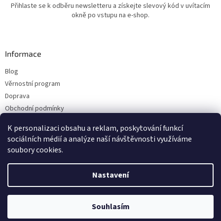
Přihlaste se k odběru newsletteru a získejte slevový kód v uvítacím
okně po vstupu na e-shop.
Informace
Blog
Věrnostní program
Doprava
Obchodní podmínky
Ochrana osobních údajů
K personalizaci obsahu a reklam, poskytování funkcí
Kontakty
sociálních médií a analýze naší návštěvnosti využíváme
soubory cookies.
Vytvořil Shoptet
Nastavení
Copyright 2026
ESHOP LILIE
. Všechna práva vyhrazena.
Upravit nastavení
Souhlasím
cookies