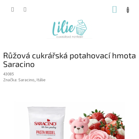
Přejít
NÁKUP
na
obsah
KOŠÍK
Růžová cukrářská potahovací hmota
Saracino
43085
Značka:
Saracino, Itálie