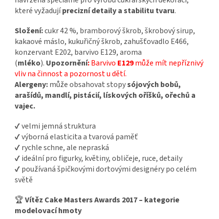
navržena speciálně pro výrobu cukrářských dekorací,
které vyžadují
precizní detaily a stabilitu tvaru
.
Složení:
cukr 42 %, bramborový škrob, škrobový sirup,
kakaové máslo, kukuřičný škrob, zahušťovadlo E466,
konzervant E202, barvivo E129, aroma
(
mléko
).
Upozornění
:
Barvivo
E129
může mít nepříznivý
vliv na činnost a pozornost u dětí.
Alergeny:
může obsahovat stopy
sójových bobů,
arašídů, mandlí, pistácií, lískových oříšků, ořechů a
vajec.
✔ velmi jemná struktura
✔ výborná elasticita a tvarová paměť
✔ rychle schne, ale nepraská
✔ ideální pro figurky, květiny, obličeje, ruce, detaily
✔ používaná špičkovými dortovými designéry po celém
světě
🏆
Vítěz Cake Masters Awards 2017 – kategorie
modelovací hmoty