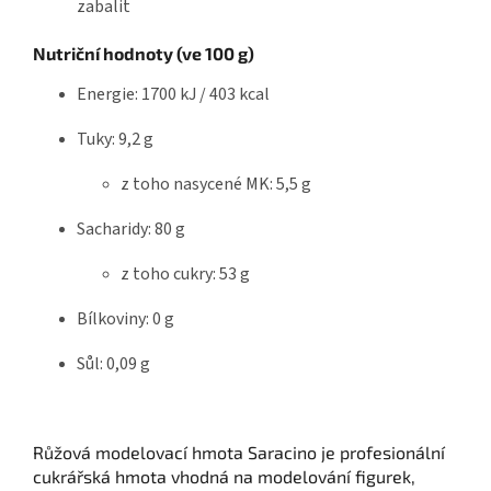
zabalit
Nutriční hodnoty (ve 100 g)
Energie: 1700 kJ / 403 kcal
Tuky: 9,2 g
z toho nasycené MK: 5,5 g
Sacharidy: 80 g
z toho cukry: 53 g
Bílkoviny: 0 g
Sůl: 0,09 g
Růžová modelovací hmota Saracino je profesionální
cukrářská hmota vhodná na modelování figurek,