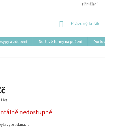
Přihlášení
NÁKUPNÍ
Prázdný košík
KOŠÍK
osypy a zdobení
Dortové formy na pečení
Dortové svíčky, fon
Kč
 1 ks
tálně nedostupné
byla vyprodána…