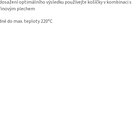
dosažení optimálního výsledku používejte košíčky v kombinaci s
finovým plechem
né do max. teploty 220°C