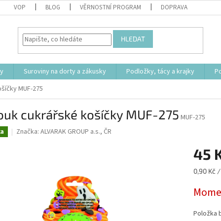
VOP
BLOG
VĚRNOSTNÍ PROGRAM
DOPRAVA
HLEDAT
ty
Suroviny na dorty a zákusky
Podložky, tácy a krajky
P
ošíčky MUF-275
ouk cukrářské košíčky MUF-275
MUF-275
Značka:
ALVARAK GROUP a.s., ČR
ka
45 
Měrná
0,90 Kč /
cena:
Momen
Položka 