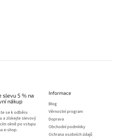
Informace
e slevu 5 % na
vní nákup
Blog
Věrnostní program
ste se k odběru
u a získejte slevový
Doprava
acím okně po vstupu
Obchodní podmínky
na e-shop.
Ochrana osobních údajů