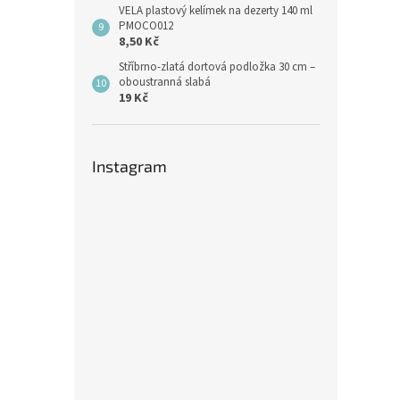
VELA plastový kelímek na dezerty 140 ml
PMOCO012
8,50 Kč
Stříbrno-zlatá dortová podložka 30 cm –
oboustranná slabá
19 Kč
Instagram