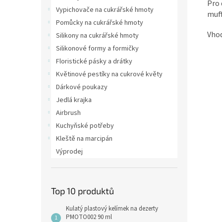
Pro 
Vypichovače na cukrářské hmoty
muf
Pomůcky na cukrářské hmoty
Vhod
Silikony na cukrářské hmoty
Silikonové formy a formičky
Floristické pásky a drátky
Květinové pestíky na cukrové květy
Dárkové poukazy
Jedlá krajka
Airbrush
Kuchyňské potřeby
Kleště na marcipán
Výprodej
Top 10 produktů
Kulatý plastový kelímek na dezerty
PMOTO002 90 ml