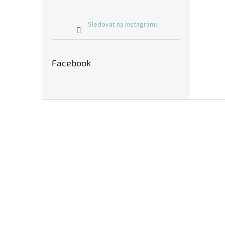
Sledovat na Instagramu
Facebook
Z
á
p
a
t
í