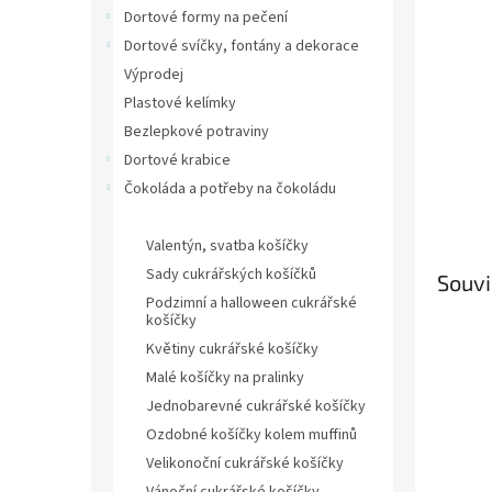
n
Dortové formy na pečení
e
Dortové svíčky, fontány a dekorace
l
Výprodej
Plastové kelímky
Bezlepkové potraviny
Dortové krabice
Čokoláda a potřeby na čokoládu
Cukrářské košíčky
Valentýn, svatba košíčky
Sady cukrářských košíčků
Souvi
Podzimní a halloween cukrářské
košíčky
Květiny cukrářské košíčky
Malé košíčky na pralinky
Jednobarevné cukrářské košíčky
Ozdobné košíčky kolem muffinů
Velikonoční cukrářské košíčky