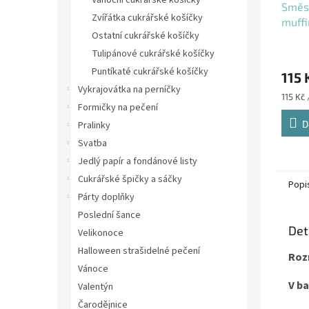
Vánoční cukrářské košíčky
Směs 
Zvířátka cukrářské košíčky
muffi
Ostatní cukrářské košíčky
Tulipánové cukrářské košíčky
Puntíkaté cukrářské košíčky
115 
Vykrajovátka na perníčky
Měrná
115 Kč 
Formičky na pečení
cena:
D
Pralinky
Svatba
Jedlý papír a fondánové listy
Cukrářské špičky a sáčky
Popi
Párty doplňky
Poslední šance
Det
Velikonoce
Halloween strašidelné pečení
Roz
Vánoce
V ba
Valentýn
Čarodějnice