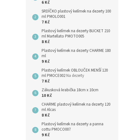
6 Kč
SRDÍČKO plastový kelímek na dezerty 100
ml PMOLO001
7 Kč
Plastový kelímek na dezerty BUCKET 210
ml Martellato PMOTO005
8 Kč
Plastový kelímek na dezerty CHARME 180
ml
9 Kč
Plastový kelímek OBLOUČEK MENŠÍ 120
ml PMOCE002
Na dezerty
7 Kč
Zákusková krabička 18cm x 10cm
10 Kč
CHARME plastový kelímek na dezerty 120
ml Alcas
8 Kč
Plastový kelímek na dezerty a panna
cottu PMOCO007
9 Kč