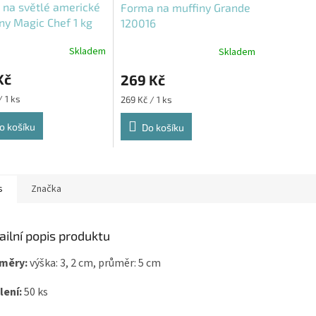
na světlé americké
Forma na muffiny Grande
ny Magic Chef 1 kg
120016
Skladem
Skladem
Kč
269 Kč
Měrná
/ 1 ks
269 Kč / 1 ks
cena:
o košíku
Do košíku
s
Značka
ailní popis produktu
měry:
výška: 3, 2 cm, průměr: 5 cm
lení:
50 ks