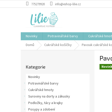
Přejít
775279920
info@eshop-lilie.cz
na
obsah
Novinky
Potravinářské barvy
Cukrářské hmo
Domů
Cukrářské košíčky
Pavouk cukrářské k
P
Pav
o
Přeskočit
s
Kategorie
kategorie
Novin
t
r
Novinky
a
Potravinářské barvy
n
Cukrářské hmoty
n
í
Suroviny na dorty a zákusky
p
Podložky, tácy a krajky
a
Posypy a zdobení