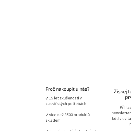
Proč nakoupit u nás?
Získejt
pr
✔ 15 let zkušeností v
cukrářských potřebách
Přihla
newsletter
✔ více než 3500 produktů
kód v uvít
skladem