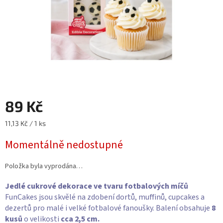
89 Kč
Měrná
11,13 Kč / 1 ks
cena:
Momentálně nedostupné
Položka byla vyprodána…
Jedlé cukrové dekorace ve tvaru fotbalových míčů
FunCakes jsou skvělé na zdobení dortů, muffinů, cupcakes a
dezertů pro malé i velké fotbalové fanoušky. Balení obsahuje
8
kusů
o velikosti
cca 2,5 cm.