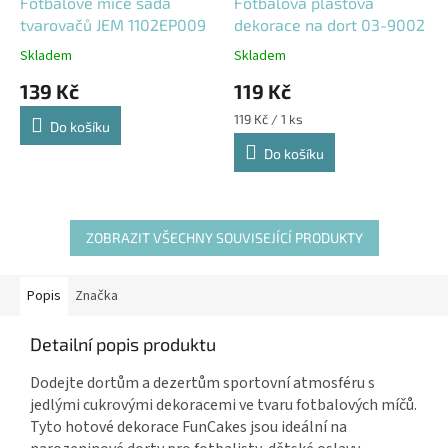
Fotbalové míče sada
Fotbalová plastová
tvarovačů JEM 1102EP009
dekorace na dort 03-9002
Skladem
Skladem
139 Kč
119 Kč
Měrná
119 Kč / 1 ks
Do košíku
cena:
Do košíku
ZOBRAZIT VŠECHNY SOUVISEJÍCÍ PRODUKTY
Popis
Značka
Detailní popis produktu
Dodejte dortům a dezertům sportovní atmosféru s
jedlými cukrovými dekoracemi ve tvaru fotbalových míčů.
Tyto hotové dekorace FunCakes jsou ideální na