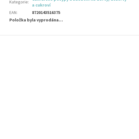
Kategorie
:
a cukroví
EAN
:
8720143516375
Položka byla vyprodána…
Z
á
p
a
t
í