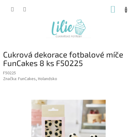
Přejít
NÁKUP
na
obsah
KOŠÍK
Cukrová dekorace fotbalové míče
FunCakes 8 ks F50225
F50225
Značka:
FunCakes, Holandsko