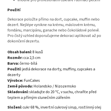
Použití
Dekorace položte přímo na dort, cupcake, muffin nebo
dezert. Nejlépe vynikne na krému, máslovém krému,
fondánu, marcipánu, ganache nebo čokoládové polevě.
Pro čistý vzhled doporučujeme dekoraci aplikovat až po
dokončení dezertu.
Obsah balení:
8 kusů
Rozměr:
cca 2,5 cm
Barva:
černo-bílá
Použití:
jedlá dekorace na dorty, muffiny, cupcakes a
dezerty
Výrobce:
FunCakes
Země původu:
Holandsko / Nizozemsko
Skladování:
skladujte do 20 °C, v suchu, chraňte před
teplem a přímým slunečním zářením
Složení:
cukr 68 %, invertní cukrový sirup, rostlinný olej