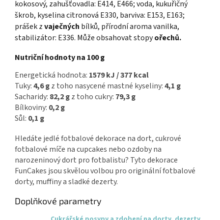
kokosový, zahušťovadla: E414, E466; voda, kukuřičný
škrob, kyselina citronová E330, barviva: E153, E163;
prášek z
vaječných
bílků, přírodní aroma vanilka,
stabilizátor: E336. Může obsahovat stopy
ořechů.
Nutriční hodnoty na 100 g
Energetická hodnota:
1579 kJ / 377 kcal
Tuky:
4,6 g
z toho nasycené mastné kyseliny:
4,1 g
Sacharidy:
82,2 g
z toho cukry:
79,3 g
Bílkoviny:
0,2 g
Sůl:
0,1 g
Hledáte jedlé fotbalové dekorace na dort, cukrové
fotbalové míče na cupcakes nebo ozdoby na
narozeninový dort pro fotbalistu? Tyto dekorace
FunCakes jsou skvělou volbou pro originální fotbalové
dorty, muffiny a sladké dezerty.
Doplňkové parametry
Cukrářské posypy a zdobení na dorty, dezerty