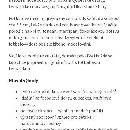
narozeninové dorty pro fotbalisty, dětské oslavy,
tematické cupcakes, muffiny, dortíky i sladké bary.
Fotbalové míče mají výrazný černo-bílý vzhled a velikost
cca 2,5 cm, takže na dezertech krásně vyniknou. Stačí je
položit na krém, fondán, marcipán, čokoládovou polevu
nebo ganache a během chvilky vytvoříte efektní
fotbalový dort bez složitého modelování.
Skvěle se hodí pro cukráře, domácí pekařky i každého,
kdo chce připravit originální dort s fotbalovou
tématikou.
Hlavní výhody
jedlá cukrová dekorace ve tvaru fotbalových míčů
ideální na fotbalové dorty, cupcakes, muffiny a
dezerty
hotová dekorace – rychlé a snadné použití
výrazný sportovní vzhled pro dětské i
narozeninové oslavy
vhodné pro profesionální cukráře i domácí pečení