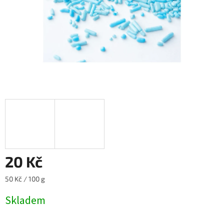
20 Kč
Měrná
50 Kč / 100 g
cena:
Skladem