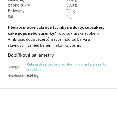
z toho cukry
88,0 g
Bílkoviny
0,1 g
Sůl
0 g
Hledáte
modré cukrové tyčinky na dorty, cupcakes,
cake pops nebo sušenky
? Toto cukrářské zdobení
Ambrosio dodá dezertům sytě modrou barvu a
slavnostní vzhled během několika vteřin.
Doplňkové parametry
Cukrářské posypy a zdobení na dorty, dezerty
Kategorie
:
a cukroví
Hmotnost
:
0.05 kg
Z
á
p
a
t