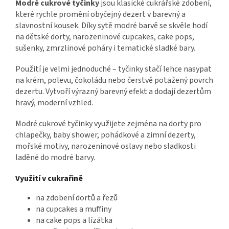
Modré cukrové tyčinky
jsou klasické cukrářské zdobení,
které rychle promění obyčejný dezert v barevný a
slavnostní kousek. Díky sytě modré barvě se skvěle hodí
na dětské dorty, narozeninové cupcakes, cake pops,
sušenky, zmrzlinové poháry i tematické sladké bary.
Použití je velmi jednoduché – tyčinky stačí lehce nasypat
na krém, polevu, čokoládu nebo čerstvě potažený povrch
dezertu. Vytvoří výrazný barevný efekt a dodají dezertům
hravý, moderní vzhled.
Modré cukrové tyčinky využijete zejména na dorty pro
chlapečky, baby shower, pohádkové a zimní dezerty,
mořské motivy, narozeninové oslavy nebo sladkosti
laděné do modré barvy.
Využití v cukrařině
na zdobení dortů a řezů
na cupcakes a muffiny
na cake pops a lízátka