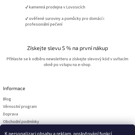
✔ kamenná prodejna v Lovosicích
✔ ověřené suroviny a pomůcky pro domácí i
profesionální pečení
Získejte slevu 5 % na první nákup
Přihlaste se k odběru newsletteru a získejte slevový kód v uvítacím
okně po vstupu na e-shop.
Informace
Blog
Věrnostní program
Doprava
Obchodní podmínky
Ochrana osobních údajů
K personalizaci obsahu a reklam, poskytování funkcí