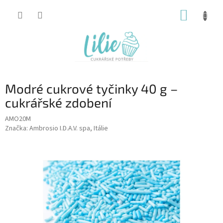
Přejít
NÁKUP
na
obsah
KOŠÍK
Modré cukrové tyčinky 40 g –
cukrářské zdobení
AMO20M
Značka:
Ambrosio I.D.A.V. spa, Itálie