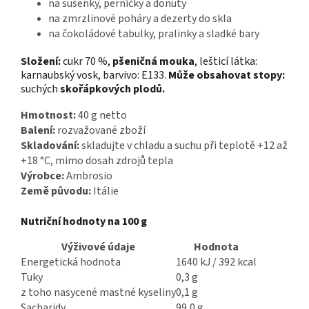
na sušenky, perníčky a donuty
na zmrzlinové poháry a dezerty do skla
na čokoládové tabulky, pralinky a sladké bary
Složení:
cukr 70 %,
pšeničná mouka
, lešticí látka:
karnaubský vosk, barvivo: E133.
Může obsahovat stopy:
suchých
skořápkových plodů.
Hmotnost:
40 g netto
Balení:
rozvažované zboží
Skladování:
skladujte v chladu a suchu při teplotě +12 až
+18 °C, mimo dosah zdrojů tepla
Výrobce:
Ambrosio
Země původu:
Itálie
Nutriční hodnoty na 100 g
Výživové údaje
Hodnota
Energetická hodnota
1640 kJ / 392 kcal
Tuky
0,3 g
z toho nasycené mastné kyseliny
0,1 g
Sacharidy
99,0 g