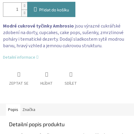
Přidat do košíku
Modré cukrové tyčinky Ambrosio
jsou výrazné cukrářské
zdobení na dorty, cupcakes, cake pops, sušenky, zmrzlinové
poháry i tematické dezerty. Dodají sladkostem sytě modrou
barvu, hravý vzhled a jemnou cukrovou strukturu.
Detailní informace
ZEPTAT SE
HLÍDAT
SDÍLET
Popis
Značka
Detailní popis produktu