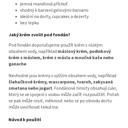
jemná mandlová příchuť
vhodný k barvení gelovými barvami
ideální na dorty, cupcakes a dezerty
bez lepku
Jaký krém zvolit pod fondán?
Pod fondán doporučujeme použít krém s nízkým
obsahem vody, například
máslový krém, pudinkový
krém s máslem, krém z másla a moučné kaše nebo
ganache
.
Nevhodné jsou krémy s vyšším obsahem vody, například
šlehačkové krémy, mascarpone, tvaroh, zakysaná
smetana nebo jogurt
. Fondánové hmoty obsahují cukr,
který se ve spojení s vodou může začít rozpouštět. Potah
se pak může rosit, měknout nebo se po obvodu dortu
může uvolňovat tekutina.
Návod k použití