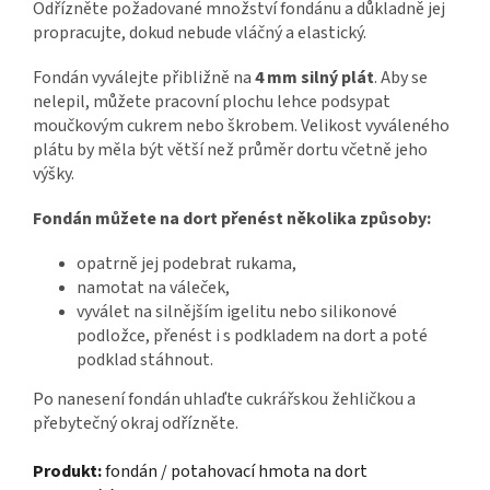
Odřízněte požadované množství fondánu a důkladně jej
propracujte, dokud nebude vláčný a elastický.
Fondán vyválejte přibližně na
4 mm silný plát
. Aby se
nelepil, můžete pracovní plochu lehce podsypat
moučkovým cukrem nebo škrobem. Velikost vyváleného
plátu by měla být větší než průměr dortu včetně jeho
výšky.
Fondán můžete na dort přenést několika způsoby:
opatrně jej podebrat rukama,
namotat na váleček,
vyválet na silnějším igelitu nebo silikonové
podložce, přenést i s podkladem na dort a poté
podklad stáhnout.
Po nanesení fondán uhlaďte cukrářskou žehličkou a
přebytečný okraj odřízněte.
Produkt:
fondán / potahovací hmota na dort