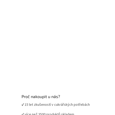
a
t
í
Proč nakoupit u nás?
✔ 15 let zkušeností v cukrářských potřebách
✔ více než 3500 produktů skladem