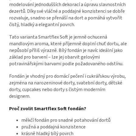
modelování jednodušších dekorací a úpravu slavnostních
dezertů. Díky své vláčné a poddajné konzistenci se dobře
rozvaluje, snadno se přenáší na dort a pomáhá vytvořit
čistý, hladký a elegantní povrch.
Tato varianta Smartflex Soft je jemně ochucená
mandlovým aroma, které příjemně doplní chuť dortu, ale
nepůsobí příliš výrazně. Bílý fondán je navíc ideální jako
základ pro barvení – lze jej obarvit gelovými
potravinářskými barvami podle požadovaného odstínu.
Fondán je vhodný pro domácí pečení i cukrářskou výrobu,
zejména na narozeninové dorty, svatební dorty, dětské
dorty, cupcakes nebo dorty s čistým moderním
designem.
Proč zvolit Smartflex Soft fondán?
měkčí fondán pro snadné potahování dortů
pružná a poddajná konzistence
krásně hladký bílý povrch