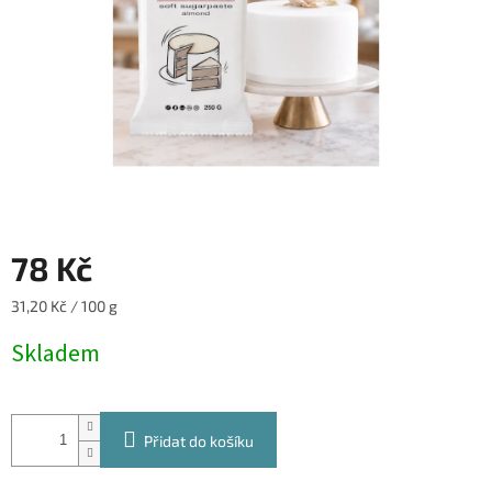
78 Kč
Měrná
31,20 Kč / 100 g
cena:
Skladem
Přidat do košíku