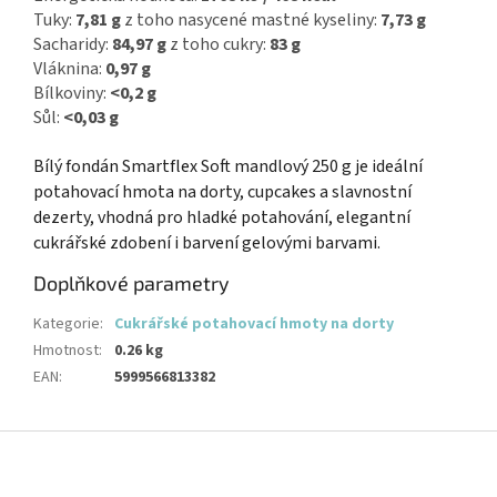
Tuky:
7,81 g
z toho nasycené mastné kyseliny:
7,73 g
Sacharidy:
84,97 g
z toho cukry:
83 g
Vláknina:
0,97 g
Bílkoviny:
<0,2 g
Sůl:
<0,03 g
Bílý fondán Smartflex Soft mandlový 250 g je ideální
potahovací hmota na dorty, cupcakes a slavnostní
dezerty, vhodná pro hladké potahování, elegantní
cukrářské zdobení i barvení gelovými barvami.
Doplňkové parametry
Kategorie
:
Cukrářské potahovací hmoty na dorty
Hmotnost
:
0.26 kg
EAN
:
5999566813382
Z
á
p