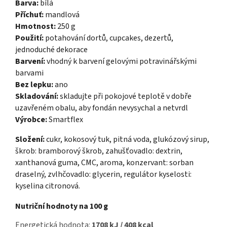
Barva:
bílá
Příchuť:
mandlová
Hmotnost:
250 g
Použití:
potahování dortů, cupcakes, dezertů,
jednoduché dekorace
Barvení:
vhodný k barvení gelovými potravinářskými
barvami
Bez lepku:
ano
Skladování:
skladujte při pokojové teplotě v dobře
uzavřeném obalu, aby fondán nevysychal a netvrdl
Výrobce:
Smartflex
Složení:
cukr, kokosový tuk, pitná voda, glukózový sirup,
škrob: bramborový škrob, zahušťovadlo: dextrin,
xanthanová guma, CMC, aroma, konzervant: sorban
draselný, zvlhčovadlo: glycerin, regulátor kyselosti:
kyselina citronová.
Nutriční hodnoty na 100 g
Energetická hodnota:
1708 kJ / 408 kcal