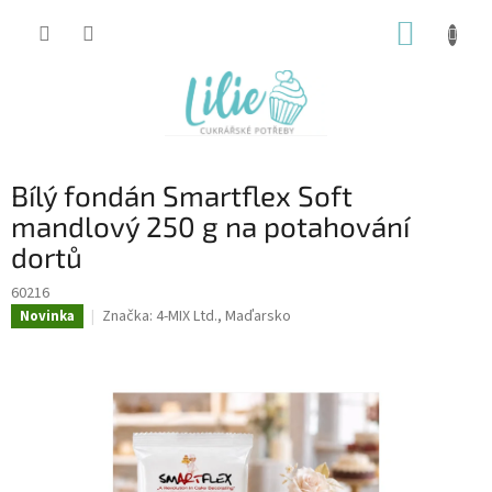
Přejít
NÁKUP
na
obsah
KOŠÍK
Bílý fondán Smartflex Soft
mandlový 250 g na potahování
dortů
60216
Značka:
4-MIX Ltd., Maďarsko
Novinka