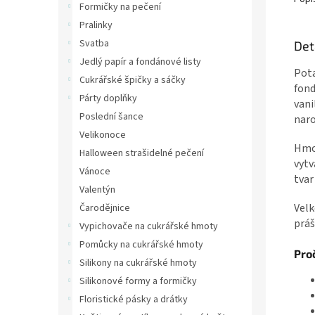
Formičky na pečení
Pralinky
Svatba
Det
Jedlý papír a fondánové listy
Pota
Cukrářské špičky a sáčky
fond
Párty doplňky
vani
Poslední šance
naro
Velikonoce
Hmot
Halloween strašidelné pečení
vytv
Vánoce
tvar
Valentýn
Velk
Čarodějnice
práš
Vypichovače na cukrářské hmoty
Pomůcky na cukrářské hmoty
Pro
Silikony na cukrářské hmoty
Silikonové formy a formičky
Floristické pásky a drátky