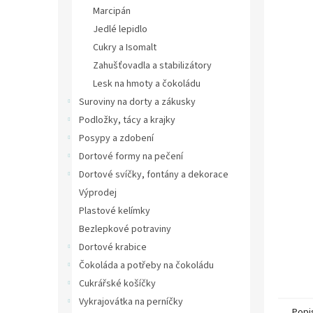
n
Marcipán
e
Jedlé lepidlo
l
Cukry a Isomalt
Zahušťovadla a stabilizátory
Lesk na hmoty a čokoládu
Suroviny na dorty a zákusky
Podložky, tácy a krajky
Posypy a zdobení
Dortové formy na pečení
Dortové svíčky, fontány a dekorace
Výprodej
Plastové kelímky
Bezlepkové potraviny
Dortové krabice
Čokoláda a potřeby na čokoládu
Cukrářské košíčky
Vykrajovátka na perníčky
Popi