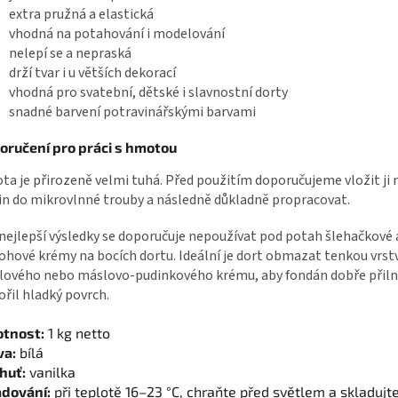
extra pružná a elastická
vhodná na potahování i modelování
nelepí se a nepraská
drží tvar i u větších dekorací
vhodná pro svatební, dětské i slavnostní dorty
snadné barvení potravinářskými barvami
oručení pro práci s hmotou
a je přirozeně velmi tuhá. Před použitím doporučujeme vložit ji 
in do mikrovlnné trouby a následně důkladně propracovat.
nejlepší výsledky se doporučuje nepoužívat pod potah šlehačkové 
ohové krémy na bocích dortu. Ideální je dort obmazat tenkou vrst
ového nebo máslovo-pudinkového krému, aby fondán dobře přiln
ořil hladký povrch.
tnost:
1 kg netto
va:
bílá
huť:
vanilka
adování:
při teplotě 16–23 °C, chraňte před světlem a skladujt