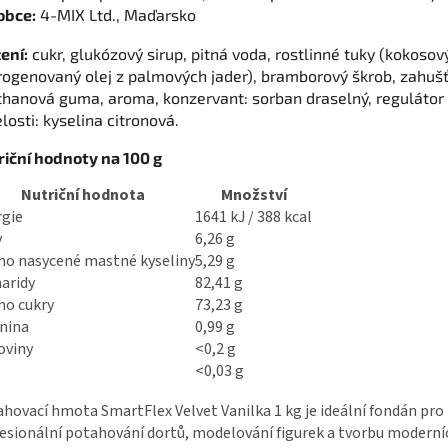
obce:
4-MIX Ltd., Maďarsko
ení:
cukr, glukózový sirup, pitná voda, rostlinné tuky (kokosový
rogenovaný olej z palmových jader), bramborový škrob, zahuš
thanová guma, aroma, konzervant: sorban draselný, regulátor
losti: kyselina citronová.
riční hodnoty na 100 g
Nutriční hodnota
Množství
rgie
1641 kJ / 388 kcal
y
6,26 g
ho nasycené mastné kyseliny
5,29 g
aridy
82,41 g
ho cukry
73,23 g
nina
0,99 g
oviny
<0,2 g
<0,03 g
hovací hmota SmartFlex Velvet Vanilka 1 kg je ideální fondán pro
esionální potahování dortů, modelování figurek a tvorbu moderní