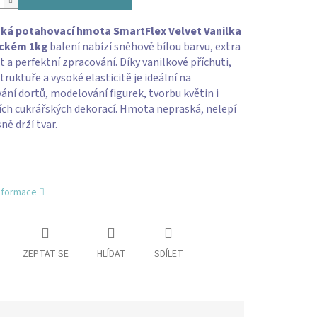
ká potahovací hmota SmartFlex Velvet Vanilka
ickém 1kg
balení nabízí sněhově bílou barvu, extra
 a perfektní zpracování. Díky vanilkové příchuti,
truktuře a vysoké elasticitě je ideální na
ní dortů, modelování figurek, tvorbu květin i
ch cukrářských dekorací. Hmota nepraská, nelepí
ně drží tvar.
informace
ZEPTAT SE
HLÍDAT
SDÍLET