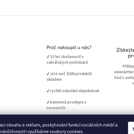
Proč nakoupit u nás?
Získejt
pr
✔ 15 let zkušeností v
cukrářských potřebách
Přihla
newsletter
✔ více než 3500 produktů
kód v uvít
skladem
✔ rychlé odeslání objednávek
✔ kamenná prodejna v
Lovosicích
✔ ověřené suroviny a pomůcky
aci obsahu a reklam, poskytování funkcí sociálních médií a
pro domácí i profesionální
pečení
 návštěvnosti využíváme soubory cookies.