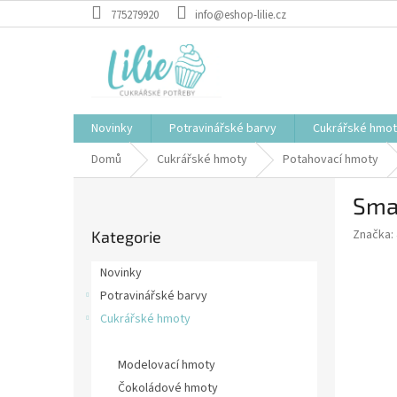
Přejít
775279920
info@eshop-lilie.cz
na
obsah
Novinky
Potravinářské barvy
Cukrářské hmo
Domů
Cukrářské hmoty
Potahovací hmoty
P
Smar
o
Přeskočit
s
Značka:
Kategorie
kategorie
t
r
Novinky
a
Potravinářské barvy
n
Cukrářské hmoty
n
í
Potahovací hmoty
p
Modelovací hmoty
a
Čokoládové hmoty