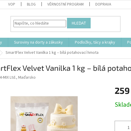
VOP
BLOG
VĚRNOSTNÍ PROGRAM
DOPRAVA
HLEDAT
ty
Suroviny na dorty a zákusky
Podložky, tácy a krajky
P
SmartFlex Velvet Vanilka 1 kg – bílá potahovací hmota
tFlex Velvet Vanilka 1 kg – bílá pota
4-MIX Ltd., Maďarsko
259
Měrná
Skla
cena: