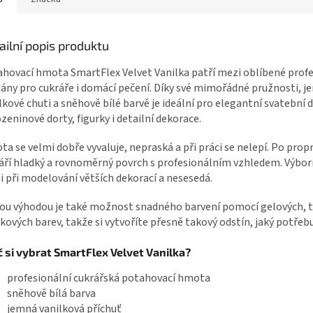
ailní popis produktu
hovací hmota SmartFlex Velvet Vanilka patří mezi oblíbené profe
ány pro cukráře i domácí pečení. Díky své mimořádné pružnosti, 
lkové chuti a sněhově bílé barvě je ideální pro elegantní svatební d
zeninové dorty, figurky i detailní dekorace.
a se velmi dobře vyvaluje, nepraská a při práci se nelepí. Po prop
áří hladký a rovnoměrný povrch s profesionálním vzhledem. Výbor
 i při modelování větších dekorací a nesesedá.
ou výhodou je také možnost snadného barvení pomocí gelových, t
kových barev, takže si vytvoříte přesně takový odstín, jaký potřebu
č si vybrat SmartFlex Velvet Vanilka?
profesionální cukrářská potahovací hmota
sněhově bílá barva
jemná vanilková příchuť