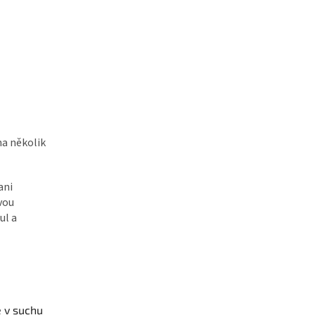
na několik
ani
vou
ul a
e v suchu