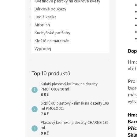
Květinové pestíky na cukrové květy
Dárkové poukazy
Jedlá krajka
Airbrush
Kuchyňské potřeby
Kleště na marcipán
Výprodej
Dop
Hmot
vteř
Top 10 produktů
Pro 
Kulatý plastový kelímek na dezerty
tvar
PMOTO002 90 ml
másl
6 Kč
vytv
SRDÍČKO plastový kelímek na dezerty 100
ml PMOLO001
7 Kč
Hmo
Bar
Plastový kelímek na dezerty CHARME 180
Příc
ml
9 Kč
Skl