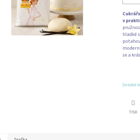
Cukrářs
v prakt
pružnost
hladké s
potahová
moderní
se a krás
Detailní 
TISK
s
Značka