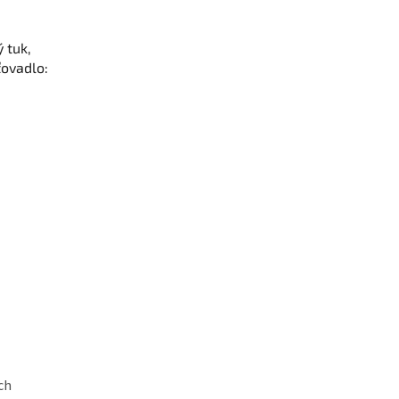
 tuk,
ťovadlo:
ch