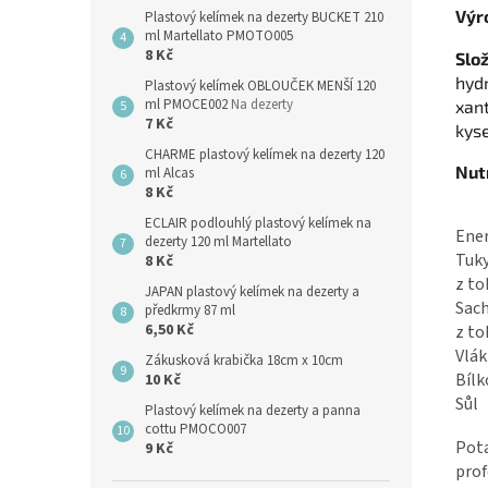
Výr
Plastový kelímek na dezerty BUCKET 210
ml Martellato PMOTO005
8 Kč
Slož
hyd
Plastový kelímek OBLOUČEK MENŠÍ 120
ml PMOCE002
Na dezerty
xan
7 Kč
kyse
CHARME plastový kelímek na dezerty 120
Nut
ml Alcas
8 Kč
ECLAIR podlouhlý plastový kelímek na
Ene
dezerty 120 ml Martellato
Tuk
8 Kč
z to
JAPAN plastový kelímek na dezerty a
Sach
předkrmy 87 ml
6,50 Kč
z to
Vlák
Zákusková krabička 18cm x 10cm
Bílk
10 Kč
Sůl
Plastový kelímek na dezerty a panna
cottu PMOCO007
Pota
9 Kč
prof