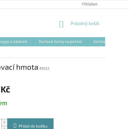
Přihlášení
NÁKUPNÍ
Prázdný košík
KOŠÍK
osypy a zdobení
Dortové formy na pečení
Dortové svíčky, fon
hovací hmota
43523
 Kč
dem
Přidat do košíku