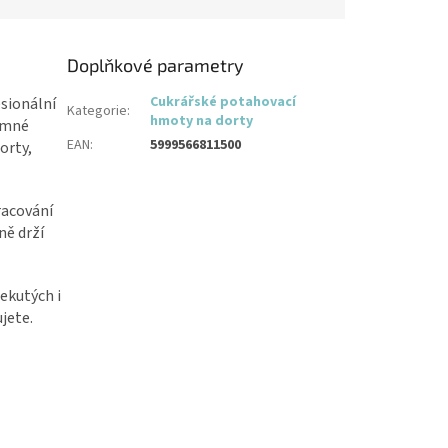
Doplňkové parametry
Cukrářské potahovací
sionální
Kategorie
:
hmoty na dorty
jemné
EAN
:
5999566811500
orty,
racování
ně drží
ekutých i
jete.