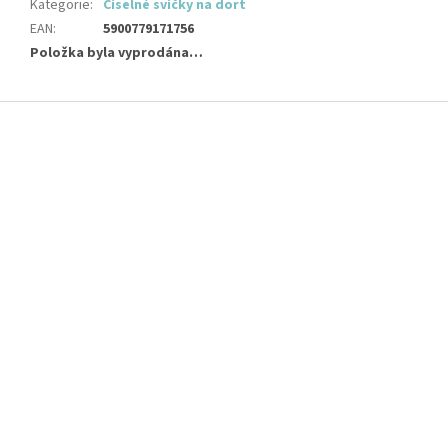
Kategorie
:
Číselné svíčky na dort
EAN
:
5900779171756
Položka byla vyprodána…
Z
á
p
a
t
í