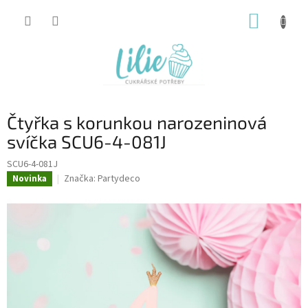
Přejít
NÁKUP
na
obsah
KOŠÍK
Čtyřka s korunkou narozeninová
svíčka SCU6-4-081J
SCU6-4-081J
Značka:
Partydeco
Novinka