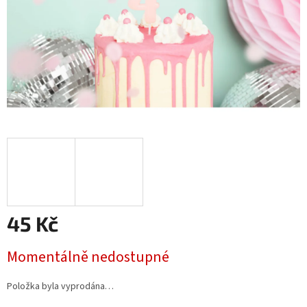
45 Kč
Měrná
Momentálně nedostupné
cena:
Položka byla vyprodána…