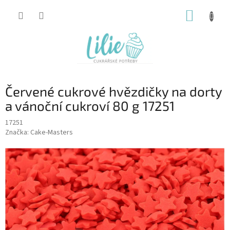
Přejít
NÁKUP
na
obsah
KOŠÍK
Červené cukrové hvězdičky na dorty
a vánoční cukroví 80 g 17251
17251
Značka:
Cake-Masters