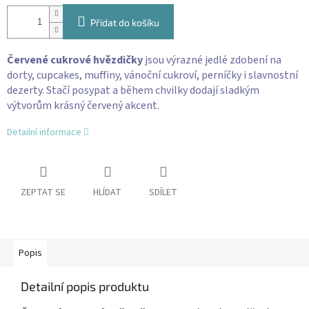
Přidat do košíku
Červené cukrové hvězdičky
jsou výrazné jedlé zdobení na
dorty, cupcakes, muffiny, vánoční cukroví, perníčky i slavnostní
dezerty. Stačí posypat a během chvilky dodají sladkým
výtvorům krásný červený akcent.
Detailní informace
ZEPTAT SE
HLÍDAT
SDÍLET
Popis
Detailní popis produktu