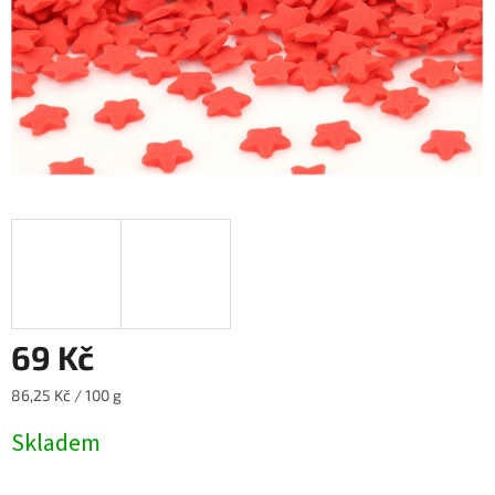
69 Kč
Měrná
86,25 Kč / 100 g
cena:
Skladem