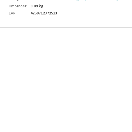
Hmotnost
:
0.09 kg
EAN
:
4250712372513
Z
á
p
a
t
í