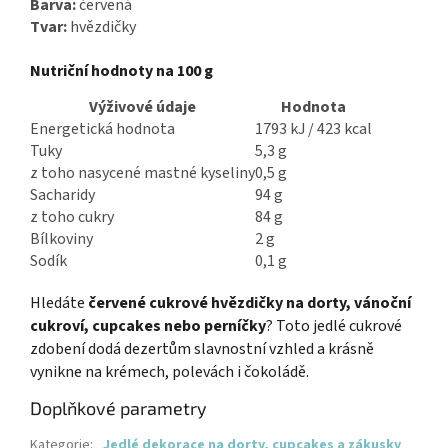
Barva:
červená
Tvar:
hvězdičky
Nutriční hodnoty na 100 g
Výživové údaje
Hodnota
Energetická hodnota
1793 kJ / 423 kcal
Tuky
5,3 g
z toho nasycené mastné kyseliny
0,5 g
Sacharidy
94 g
z toho cukry
84 g
Bílkoviny
2 g
Sodík
0,1 g
Hledáte
červené cukrové hvězdičky na dorty, vánoční
cukroví, cupcakes nebo perníčky
? Toto jedlé cukrové
zdobení dodá dezertům slavnostní vzhled a krásně
vynikne na krémech, polevách i čokoládě.
Doplňkové parametry
Kategorie
:
Jedlé dekorace na dorty, cupcakes a zákusky