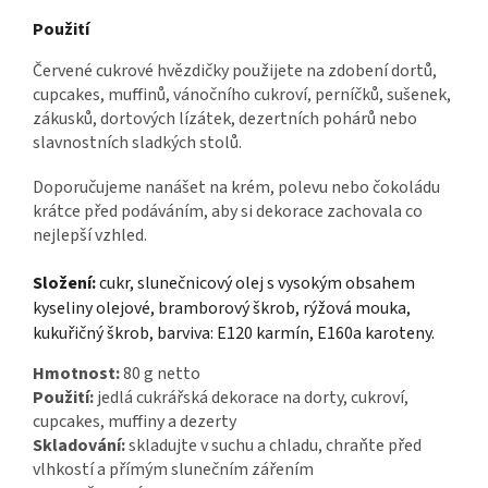
Použití
Červené cukrové hvězdičky použijete na zdobení dortů,
cupcakes, muffinů, vánočního cukroví, perníčků, sušenek,
zákusků, dortových lízátek, dezertních pohárů nebo
slavnostních sladkých stolů.
Doporučujeme nanášet na krém, polevu nebo čokoládu
krátce před podáváním, aby si dekorace zachovala co
nejlepší vzhled.
Složení:
cukr, slunečnicový olej s vysokým obsahem
kyseliny olejové, bramborový škrob, rýžová mouka,
kukuřičný škrob, barviva: E120 karmín, E160a karoteny.
Hmotnost:
80 g netto
Použití:
jedlá cukrářská dekorace na dorty, cukroví,
cupcakes, muffiny a dezerty
Skladování:
skladujte v suchu a chladu, chraňte před
vlhkostí a přímým slunečním zářením