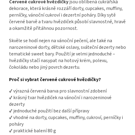
Červené cukrové hvězdičky
jsou oblíbená cukrářská
dekorace, která krásně rozzáří dorty, cupcakes, muffiny,
perníčky, vánoční cukroví i dezertní poháry. Díky sytě
červené barvě a tvaru hvězdiček působí slavnostně, hravě
a okamžitě přitáhnou pozornost.
Skvěle se hodí nejen na vánoční pečení, ale také na
narozeninové dorty, dětské oslavy, sváteční dezerty nebo
tematické sweet bary. Použití je velmi jednoduché –
hvězdičky stačí nasypat na hotový krém, polevu,
čokoládu nebo jiný povrch dezertu.
Proč si vybrat červené cukrové hvězdičky?
✔ výrazná červená barva pro slavnostní zdobení
✔ krásný tvar hvězdiček na vánoční i narozeninové
dezerty
✔ jednoduché použití bez další přípravy
✔ vhodné na dorty, cupcakes, muffiny, cukroví, perníčky i
poháry
✔ praktické balení 80 g