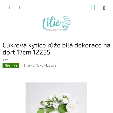
Přejít
NÁKUP
na
obsah
KOŠÍK
Cukrová kytice růže bílá dekorace na
dort 17cm 12255
12255
Značka:
Cake-Masters
Novinka