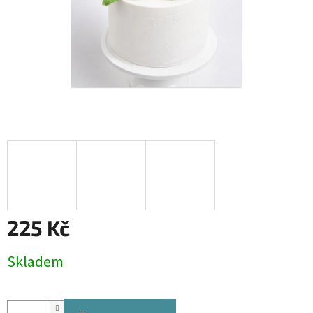
225 Kč
Měrná
Skladem
cena: