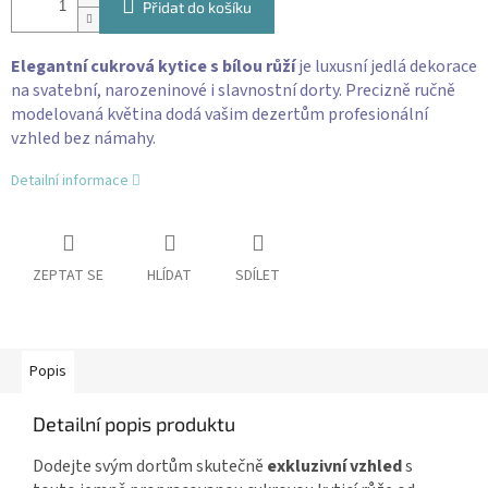
Přidat do košíku
Elegantní cukrová kytice s bílou růží
je luxusní jedlá dekorace
na svatební, narozeninové i slavnostní dorty. Precizně ručně
modelovaná květina dodá vašim dezertům profesionální
vzhled bez námahy.
Detailní informace
ZEPTAT SE
HLÍDAT
SDÍLET
Popis
Detailní popis produktu
Dodejte svým dortům skutečně
exkluzivní vzhled
s