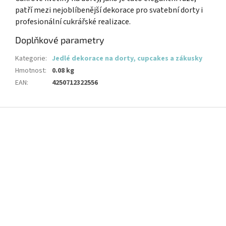
patří mezi nejoblíbenější dekorace pro svatební dorty i
profesionální cukrářské realizace.
Doplňkové parametry
Kategorie
:
Jedlé dekorace na dorty, cupcakes a zákusky
Hmotnost
:
0.08 kg
EAN
:
4250712322556
Z
á
p
a
t
í