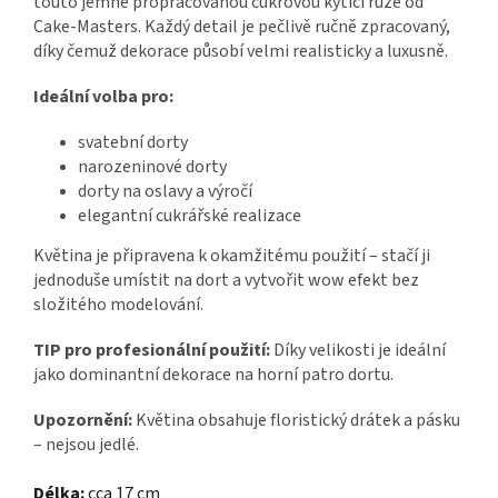
touto jemně propracovanou cukrovou kyticí růže od
Cake-Masters. Každý detail je pečlivě ručně zpracovaný,
díky čemuž dekorace působí velmi realisticky a luxusně.
Ideální volba pro:
svatební dorty
narozeninové dorty
dorty na oslavy a výročí
elegantní cukrářské realizace
Květina je připravena k okamžitému použití – stačí ji
jednoduše umístit na dort a vytvořit wow efekt bez
složitého modelování.
TIP pro profesionální použití:
Díky velikosti je ideální
jako dominantní dekorace na horní patro dortu.
Upozornění:
Květina obsahuje floristický drátek a pásku
– nejsou jedlé.
Délka:
cca 17 cm