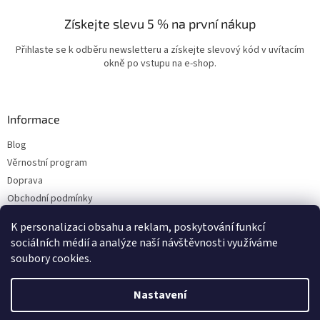
Získejte slevu 5 % na první nákup
Přihlaste se k odběru newsletteru a získejte slevový kód v uvítacím
okně po vstupu na e-shop.
Informace
Blog
Věrnostní program
Doprava
Obchodní podmínky
Ochrana osobních údajů
K personalizaci obsahu a reklam, poskytování funkcí
Kontakty
sociálních médií a analýze naší návštěvnosti využíváme
soubory cookies.
Vytvořil Shoptet
Nastavení