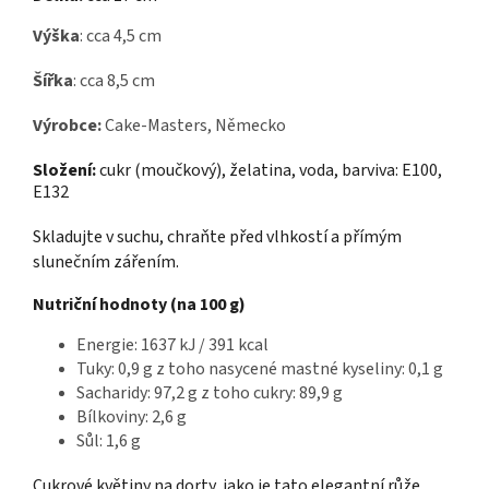
Výška
: cca 4,5 cm
Šířka
: cca 8,5 cm
Výrobce:
Cake-Masters, Německo
Složení:
cukr (moučkový), želatina, voda, barviva: E100,
E132
Skladujte v suchu, chraňte před vlhkostí a přímým
slunečním zářením.
Nutriční hodnoty (na 100 g)
Energie: 1637 kJ / 391 kcal
Tuky: 0,9 g z toho nasycené mastné kyseliny: 0,1 g
Sacharidy: 97,2 g z toho cukry: 89,9 g
Bílkoviny: 2,6 g
Sůl: 1,6 g
Cukrové květiny na dorty, jako je tato elegantní růže,