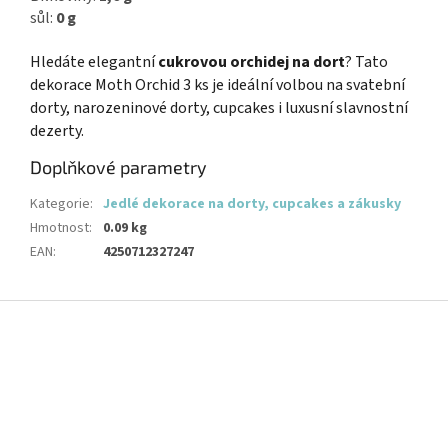
sůl:
0 g
Hledáte elegantní
cukrovou orchidej na dort
? Tato
dekorace Moth Orchid 3 ks je ideální volbou na svatební
dorty, narozeninové dorty, cupcakes i luxusní slavnostní
dezerty.
Doplňkové parametry
Kategorie
:
Jedlé dekorace na dorty, cupcakes a zákusky
Hmotnost
:
0.09 kg
EAN
:
4250712327247
Z
á
p
a
t
í