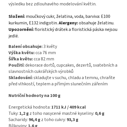
výsledku bez zdlouhavého modelování květin.
Složení:
moučkový cukr, želatina, voda, barviva: E100
kurkumin, E132 indigotin.
Alergeny:
obsahuje želatinu.
Upozornění:
floristický drátek a floristická páska nejsou
jedlé.
Balení obsahuje:
3 květy
Výška květu:
cca 76 mm
Šířka květu:
cca 82 mm
Použití:
dekorace dortů, cupcakes, dezertů, svatebních a
slavnostních cukrářských výrobků
Skladování:
skladujte v suchu, chladu a temnu, chraňte
před vlhkostí, teplem a přímým slunečním zářením
Nutriční hodnoty na 100 g
Energetická hodnota:
1711 kJ / 409 kcal
Tuky:
1,2 g
z toho nasycené mastné kyseliny:
0,6 g
Sacharidy:
96,4 g
z toho cukry:
93,3 g
Bílkoviny:
1,6 g