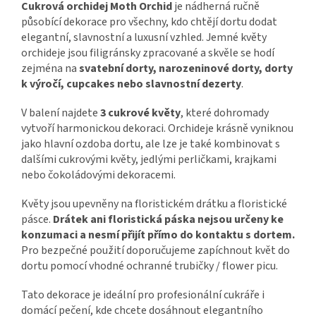
Cukrová orchidej Moth Orchid
je nádherná ručně
působící dekorace pro všechny, kdo chtějí dortu dodat
elegantní, slavnostní a luxusní vzhled. Jemné květy
orchideje jsou filigránsky zpracované a skvěle se hodí
zejména na
svatební dorty, narozeninové dorty, dorty
k výročí, cupcakes nebo slavnostní dezerty
.
V balení najdete
3 cukrové květy
, které dohromady
vytvoří harmonickou dekoraci. Orchideje krásně vyniknou
jako hlavní ozdoba dortu, ale lze je také kombinovat s
dalšími cukrovými květy, jedlými perličkami, krajkami
nebo čokoládovými dekoracemi.
Květy jsou upevněny na floristickém drátku a floristické
pásce.
Drátek ani floristická páska nejsou určeny ke
konzumaci a nesmí přijít přímo do kontaktu s dortem.
Pro bezpečné použití doporučujeme zapíchnout květ do
dortu pomocí vhodné ochranné trubičky / flower picu.
Tato dekorace je ideální pro profesionální cukráře i
domácí pečení, kde chcete dosáhnout elegantního