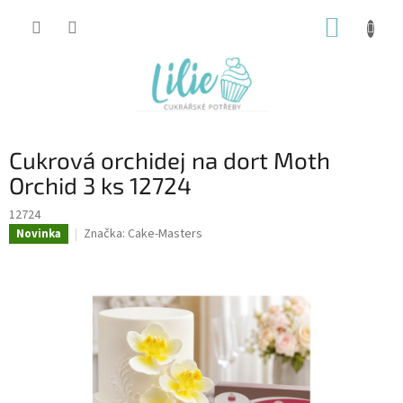
Přejít
NÁKUP
na
obsah
KOŠÍK
Cukrová orchidej na dort Moth
Orchid 3 ks 12724
12724
Značka:
Cake-Masters
Novinka