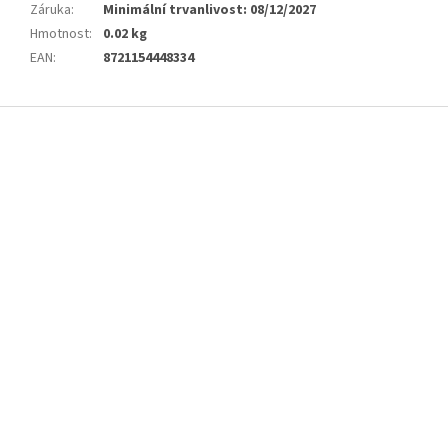
Záruka
:
Minimální trvanlivost: 08/12/2027
Hmotnost
:
0.02 kg
EAN
:
8721154448334
Z
á
p
a
t
í