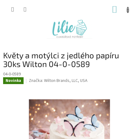
Přejít
NÁKUP
na
obsah
KOŠÍK
Květy a motýlci z jedlého papíru
30ks Wilton 04-0-0589
04-0-0589
Značka:
Wilton Brands, LLC, USA
Novinka