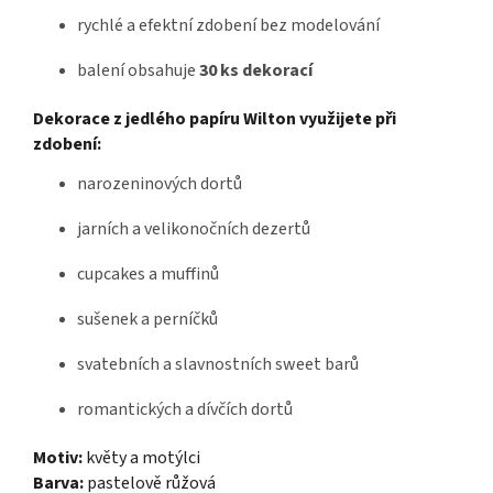
rychlé a efektní zdobení bez modelování
balení obsahuje
30 ks dekorací
Dekorace z jedlého papíru Wilton využijete při
zdobení:
narozeninových dortů
jarních a velikonočních dezertů
cupcakes a muffinů
sušenek a perníčků
svatebních a slavnostních sweet barů
romantických a dívčích dortů
Motiv:
květy a motýlci
Barva:
pastelově růžová