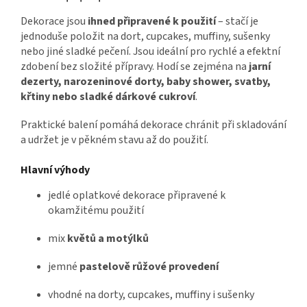
Dekorace jsou
ihned připravené k použití
– stačí je
jednoduše položit na dort, cupcakes, muffiny, sušenky
nebo jiné sladké pečení. Jsou ideální pro rychlé a efektní
zdobení bez složité přípravy. Hodí se zejména na
jarní
dezerty, narozeninové dorty, baby shower, svatby,
křtiny nebo sladké dárkové cukroví
.
Praktické balení pomáhá dekorace chránit při skladování
a udržet je v pěkném stavu až do použití.
Hlavní výhody
jedlé oplatkové dekorace připravené k
okamžitému použití
mix
květů a motýlků
jemné
pastelově růžové provedení
vhodné na dorty, cupcakes, muffiny i sušenky