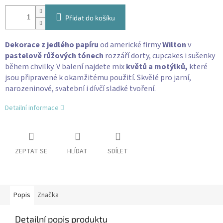
Přidat do košíku
Dekorace z jedlého papíru
od americké firmy
Wilton
v
pastelově růžových tónech
rozzáří dorty, cupcakes i sušenky
během chvilky. V balení najdete mix
květů a motýlků,
které
jsou připravené k okamžitému použití. Skvělé pro jarní,
narozeninové, svatební i dívčí sladké tvoření.
Detailní informace
ZEPTAT SE
HLÍDAT
SDÍLET
Popis
Značka
Detailní popis produktu