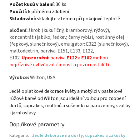
Počet kusů v balení:
30 ks
Použití:
k přímému zdobení
Skladování:
skladujte v temnu při pokojové teplotě
Složení:
škrob (kukuřičný, bramborový, rýžový),
koncentrát (jablko, ředkev, černý rybíz), rostlinný olej
(řepkový, slunečnicový), emulgátor: E322 (slunečnicový),
maltodextrin, barviva: E151, E133, E122,
E102.
Upozornění:
barviva
E122
a
E102
mohou
nepříznivě ovlivňovat činnost a pozornost dětí.
Výrobce:
Wilton, USA
Jedlé oplatkové dekorace květy a motýlci v pastelově
růžové barvě od Wilton jsou ideální volbou pro zdobení
dortů, cupcakes, muffinů a sušenek na narozeniny, svatby
i jarní oslavy.
Doplňkové parametry
Kategorie
:
Jedlé dekorace na dorty, cupcakes a zákusky