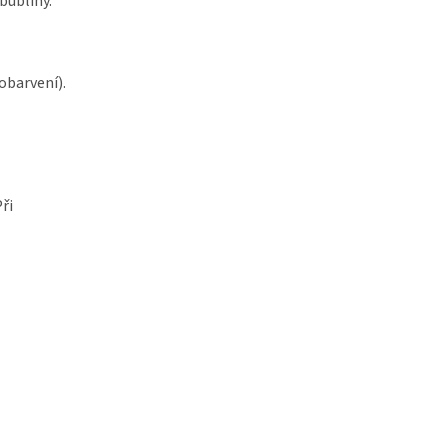
bubliny.
obarvení).
ři