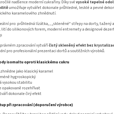
kročilé nadšence moderní cukrařiny. Díky své
vysoké tepelné odol
ilitě
umožňuje vytvářet dokonale průhledné, lesklé a pevné deko
ického karamelového zhnědnutí.
deální pro:
průhledná lízátka, ,
„skleněné“ střepy na dorty,
tažený 
,
lití do silikonových forem,
moderní entremety a designové dezert
y.
správném zpracování vytváří
čistý skleněný efekt bez krystaliza
dní pro profesionální prezentaci dortů a soutěžních výrobků.
ody isomaltu oproti klasickému cukru
zhnědne jako klasický karamel
 méně hygroskopický
 vysokou stabilitu
e opakovaně rozehřívat
tváří dokonale čirý efekt
tup při zpracování (doporučení výrobce)