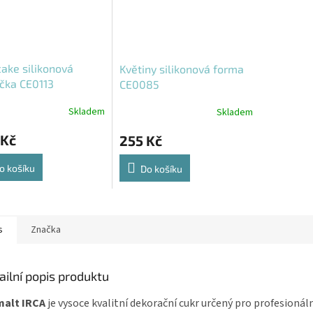
cake silikonová
Květiny silikonová forma
čka CE0113
CE0085
Skladem
Skladem
 Kč
255 Kč
o košíku
Do košíku
s
Značka
ailní popis produktu
malt IRCA
je vysoce kvalitní dekorační cukr určený pro profesionál