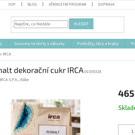
VOP
BLOG
VĚRNOSTNÍ PROGRAM
DOPRAVA
HLEDAT
ty
Suroviny na dorty a zákusky
Podložky, tácy a krajky
P
kr IRCA
alt dekorační cukr IRCA
01030328
IRCA S.P.A., Itálie
465
Měrná
Skla
cena: