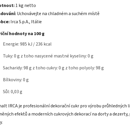
tnost:
1 kg netto
adování:
Uchovávejte na chladném a suchém místě
obce:
Irca S.p.A., Itálie
iční hodnoty na 100 g
Energie: 985 kJ / 236 kcal
Tuky: 0 g
z toho nasycené mastné kyseliny: 0 g
Sacharidy: 98 g
z toho cukry: 0 g
z toho polyoly: 98 g
Bílkoviny: 0 g
Sůl: 0,03 g
alt IRCA je profesionální dekorační cukr pro výrobu průhledných l
něných efektů a moderních cukrových dekorací na dorty a dezerty,
y.