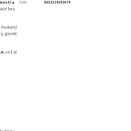
nosti a
EAN
:
8033324292679
race bez
a foukaný
y, geode
ce
, což je