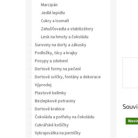
n
Marcipán
e
Jedlé lepidlo
l
Cukry a Isomalt
Zahušťovadla a stabilizátory
Lesk na hmoty a čokoládu
Suroviny na dorty a zákusky
Podložky, tácy a krajky
Posypy a zdobení
Dortové formy na pečení
Dortové svíčky, fontány a dekorace
Výprodej
Plastové kelímky
Bezlepkové potraviny
Souvi
Dortové krabice
Čokoláda a potřeby na čokoládu
Novi
Cukrářské košíčky
Vykrajovátka na perníčky