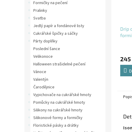
Formičky na pečení
Pralinky
Svatba
Jedlý papír a fondánové listy
Drip 
Cukrářské špičky a sáčky
formi
Párty doplňky
Poslední šance
Velikonoce
245
Halloween strašidelné pečení
D
Vánoce
Valentýn
Čarodějnice
Vypichovače na cukrářské hmoty
Popi
Pomůcky na cukrářské hmoty
Silikony na cukrářské hmoty
Det
Silikonové formy a formičky
Floristické pásky a drátky
Iso