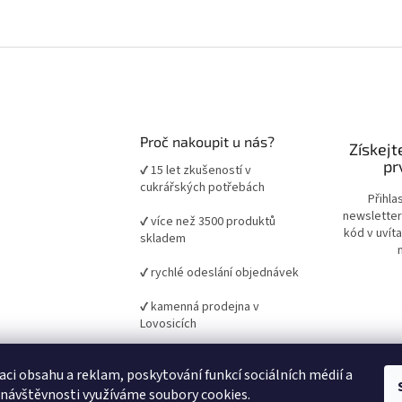
Proč nakoupit u nás?
Získejt
pr
✔ 15 let zkušeností v
cukrářských potřebách
Přihla
newsletter
✔ více než 3500 produktů
kód v uvít
skladem
✔ rychlé odeslání objednávek
✔ kamenná prodejna v
Lovosicích
✔ ověřené suroviny a pomůcky
aci obsahu a reklam, poskytování funkcí sociálních médií a
pro domácí i profesionální
pečení
 návštěvnosti využíváme soubory cookies.