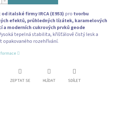
 od italské firmy IRCA (E953)
pro
tvorbu
ých efektů, průhledných lízátek, karamelových
í a moderních cukrových prvků geode
ysoká tepelná stabilita, křišťálově čistý lesk a
 opakovaného rozehřívání.
informace
ZEPTAT SE
HLÍDAT
SDÍLET