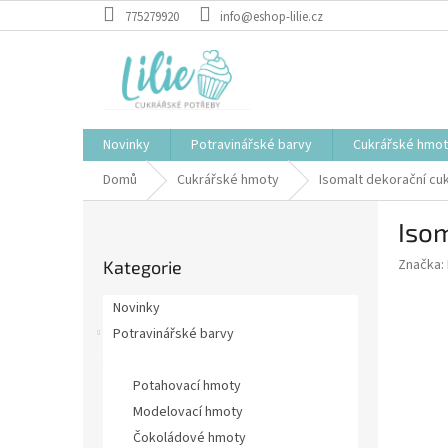
Přejít
775279920
info@eshop-lilie.cz
na
obsah
Novinky
Potravinářské barvy
Cukrářské hmo
Domů
Cukrářské hmoty
Isomalt dekorační cu
P
Isom
o
Přeskočit
s
Značka:
Kategorie
kategorie
t
r
Novinky
a
Potravinářské barvy
n
Cukrářské hmoty
n
í
Potahovací hmoty
p
Modelovací hmoty
a
Čokoládové hmoty