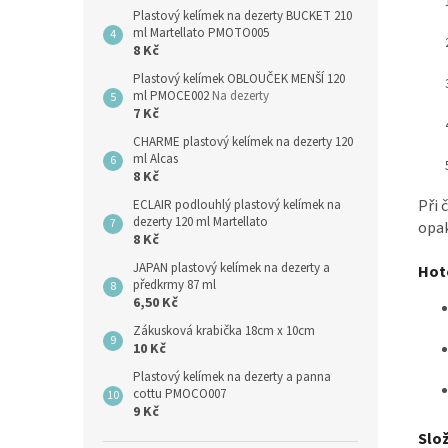
Plastový kelímek na dezerty BUCKET 210
ml Martellato PMOTO005
8 Kč
Plastový kelímek OBLOUČEK MENŠÍ 120
ml PMOCE002
Na dezerty
7 Kč
CHARME plastový kelímek na dezerty 120
ml Alcas
8 Kč
Při 
ECLAIR podlouhlý plastový kelímek na
dezerty 120 ml Martellato
opak
8 Kč
JAPAN plastový kelímek na dezerty a
Hoto
předkrmy 87 ml
6,50 Kč
Zákusková krabička 18cm x 10cm
10 Kč
Plastový kelímek na dezerty a panna
cottu PMOCO007
9 Kč
Slož