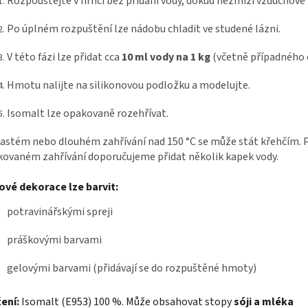
Rozpouštějte v hrnci bez přidání vody, dokud nezmizí vzduchové 
Po úplném rozpuštění lze nádobu chladit ve studené lázni.
V této fázi lze přidat cca
10 ml vody na 1 kg
(včetně případného 
Hmotu nalijte na silikonovou podložku a modelujte.
Isomalt lze opakovaně rozehřívat.
častém nebo dlouhém zahřívání nad 150 °C se může stát křehčím.
P
ovaném zahřívání doporučujeme přidat několik kapek vody.
vé dekorace lze barvit:
potravinářskými spreji
práškovými barvami
gelovými barvami (přidávají se do rozpuštěné hmoty)
ení:
Isomalt (E953) 100 %.
Může obsahovat stopy
sóji a mléka