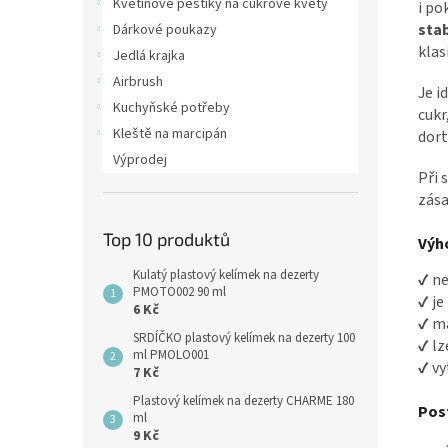
Květinové pestíky na cukrové květy
i po
stab
Dárkové poukazy
klas
Jedlá krajka
Airbrush
Je i
Kuchyňské potřeby
cukr
Kleště na marcipán
dort
Výprodej
Při 
zása
Top 10 produktů
Výh
Kulatý plastový kelímek na dezerty
✔ ne
PMOTO002 90 ml
✔ je
6 Kč
✔ má
SRDÍČKO plastový kelímek na dezerty 100
✔ lz
ml PMOLO001
✔ vy
7 Kč
Plastový kelímek na dezerty CHARME 180
Pos
ml
9 Kč