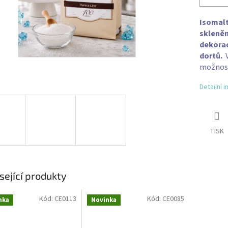
Isomalt
skleněn
dekorac
dortů.
V
možnost
Detailní 
TISK
sející produkty
Kód:
CE0113
Kód:
CE0085
nka
Novinka