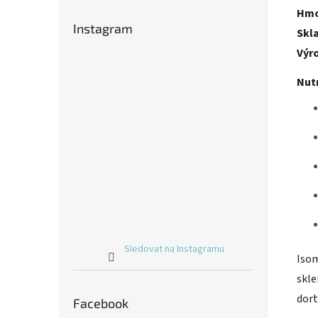
Hmo
Instagram
Skl
Výr
Nutr
Sledovat na Instagramu
Isom
skle
dort
Facebook