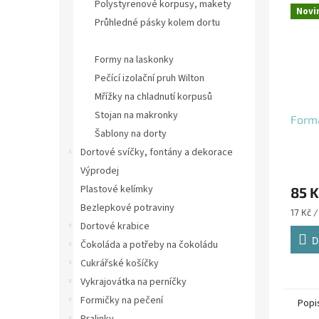
Polystyrenové korpusy, makety
Novi
Průhledné pásky kolem dortu
Keramické pečící fazole
Formy na laskonky
Pečící izolační pruh Wilton
Mřížky na chladnutí korpusů
Stojan na makronky
Form
Šablony na dorty
Dortové svíčky, fontány a dekorace
Výprodej
Plastové kelímky
85 K
Bezlepkové potraviny
Měrná
17 Kč /
cena:
Dortové krabice
D
Čokoláda a potřeby na čokoládu
Cukrářské košíčky
Vykrajovátka na perníčky
Formičky na pečení
Popi