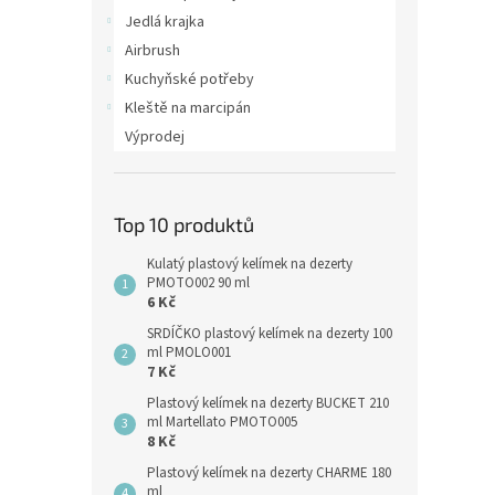
Jedlá krajka
Airbrush
Kuchyňské potřeby
Kleště na marcipán
Výprodej
Top 10 produktů
Kulatý plastový kelímek na dezerty
PMOTO002 90 ml
6 Kč
SRDÍČKO plastový kelímek na dezerty 100
ml PMOLO001
7 Kč
Plastový kelímek na dezerty BUCKET 210
ml Martellato PMOTO005
8 Kč
Plastový kelímek na dezerty CHARME 180
ml