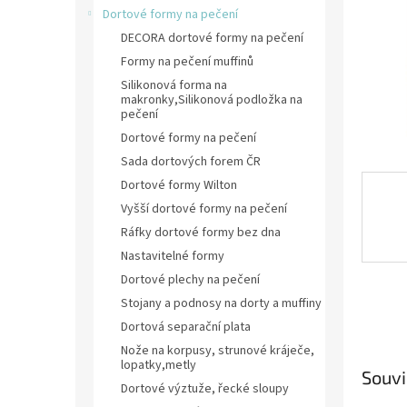
n
Dortové formy na pečení
e
DECORA dortové formy na pečení
l
Formy na pečení muffinů
Silikonová forma na
makronky,Silikonová podložka na
pečení
Dortové formy na pečení
Sada dortových forem ČR
Dortové formy Wilton
Vyšší dortové formy na pečení
Ráfky dortové formy bez dna
Nastavitelné formy
Dortové plechy na pečení
Stojany a podnosy na dorty a muffiny
Dortová separační plata
Nože na korpusy, strunové kráječe,
lopatky,metly
Souvi
Dortové výztuže, řecké sloupy