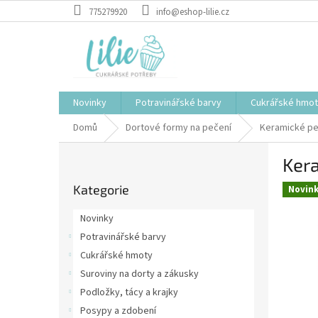
Přejít
775279920
info@eshop-lilie.cz
na
obsah
Novinky
Potravinářské barvy
Cukrářské hmo
Domů
Dortové formy na pečení
Keramické peč
P
Ker
o
Přeskočit
s
Kategorie
kategorie
Novin
t
r
Novinky
a
Potravinářské barvy
n
Cukrářské hmoty
n
í
Suroviny na dorty a zákusky
p
Podložky, tácy a krajky
a
Posypy a zdobení