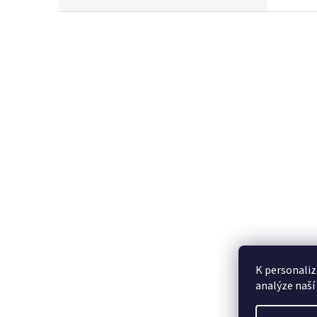
Z
á
p
a
t
í
K personaliz
analýze naší