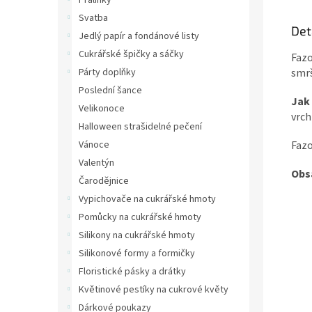
Pralinky
Svatba
Det
Jedlý papír a fondánové listy
Cukrářské špičky a sáčky
Fazo
Párty doplňky
smrš
Poslední šance
Jak 
Velikonoce
vrch
Halloween strašidelné pečení
Vánoce
Fazo
Valentýn
Obs
Čarodějnice
Vypichovače na cukrářské hmoty
Pomůcky na cukrářské hmoty
Silikony na cukrářské hmoty
Silikonové formy a formičky
Floristické pásky a drátky
Květinové pestíky na cukrové květy
Dárkové poukazy