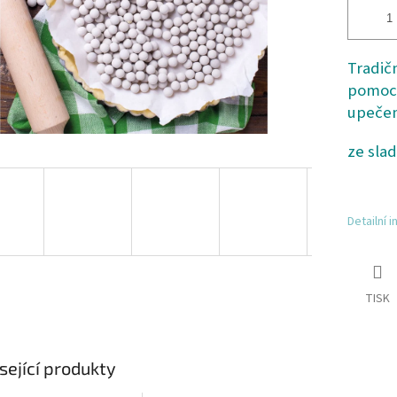
Tradič
pomocn
upečen
ze slad
Detailní 
TISK
sející produkty