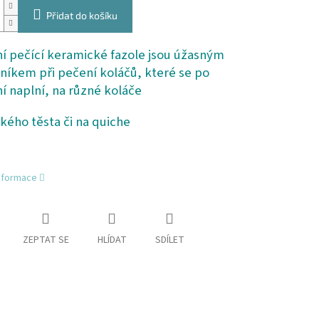
Přidat do košíku
ní pečící keramické fazole jsou úžasným
íkem při pečení koláčů, které se po
í naplní, na různé koláče
kého těsta či na quiche
informace
ZEPTAT SE
HLÍDAT
SDÍLET