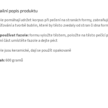
ailní popis produktu
le pomáhají udržet korpus při pečení na stranách formy, zabraňuj
ťování a tvorbě bublin, které by těsto zvedaly od stran či dna for
používat fazole:
formu vyložte těstem, položte na těsto pečící p
ní část umístěte fazole a dejte péct
le jsou keramické, dají se použít opakovaně
ah:
600 gramů