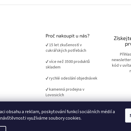
Proč nakoupit u nás?
Získejt
pr
✔ 15 let zkušeností v
cukrářských potřebách
Přihla
newsletter
✔ více než 3500 produktů
kód v uvít
skladem
✔ rychlé odeslání objednávek
✔ kamenná prodejna v
Lovosicích
✔ ověřené suroviny a pomůcky
aci obsahu a reklam, poskytování funkcí sociálních médií a
pro domácí i profesionální
pečení
 návštěvnosti využíváme soubory cookies.