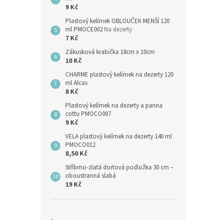
9 Kč
Plastový kelímek OBLOUČEK MENŠÍ 120
ml PMOCE002
Na dezerty
7 Kč
Zákusková krabička 18cm x 10cm
10 Kč
CHARME plastový kelímek na dezerty 120
ml Alcas
8 Kč
Plastový kelímek na dezerty a panna
cottu PMOCO007
9 Kč
VELA plastový kelímek na dezerty 140 ml
PMOCO012
8,50 Kč
Stříbrno-zlatá dortová podložka 30 cm –
oboustranná slabá
19 Kč