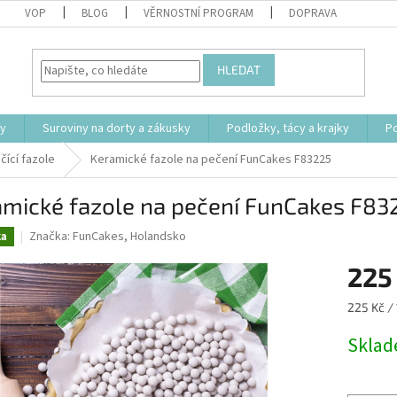
VOP
BLOG
VĚRNOSTNÍ PROGRAM
DOPRAVA
HLEDAT
ty
Suroviny na dorty a zákusky
Podložky, tácy a krajky
P
ící fazole
Keramické fazole na pečení FunCakes F83225
amické fazole na pečení FunCakes F83
Značka:
FunCakes, Holandsko
ka
225
Měrná
225 Kč / 
cena:
Skla