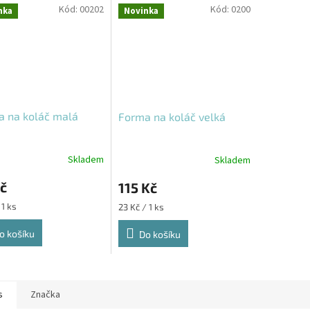
Kód:
00202
Kód:
0200
nka
Novinka
a na koláč malá
Forma na koláč velká
Skladem
Skladem
č
115 Kč
Měrná
 1 ks
23 Kč / 1 ks
cena:
o košíku
Do košíku
s
Značka