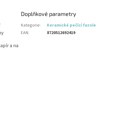
Doplňkové parametry
Kategorie
:
Keramické pečící fazole
í
my
EAN
:
8720512692419
apír a na