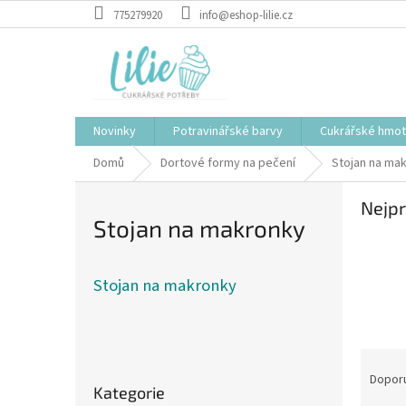
Přejít
775279920
info@eshop-lilie.cz
na
obsah
Novinky
Potravinářské barvy
Cukrářské hmo
Domů
Dortové formy na pečení
Stojan na ma
Nejpr
Stojan na makronky
Stojan na makronky
P
Ř
o
Přeskočit
a
s
Dopor
Kategorie
kategorie
z
t