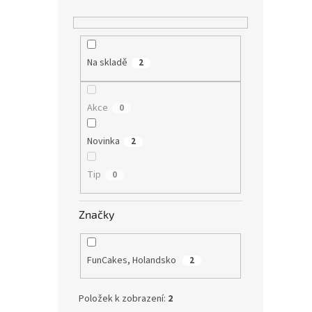
Na skladě
2
Akce
0
Novinka
2
Tip
0
Značky
FunCakes, Holandsko
2
Položek k zobrazení:
2