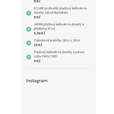
8 Kč
ECLAIR podlouhlý plastový kelímek na
dezerty 120 ml Martellato
8 Kč
JAPAN plastový kelímek na dezerty a
předkrmy 87 ml
6,50 Kč
Zákusková krabička 18cm x 10cm
10 Kč
Plastový kelímek na dezerty a panna
cottu PMOCO007
9 Kč
Instagram