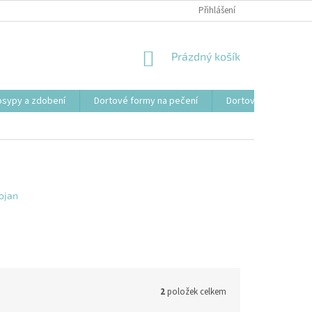
Přihlášení
NÁKUPNÍ
Prázdný košík
KOŠÍK
osypy a zdobení
Dortové formy na pečení
Dortové svíčky, fon
tojan
2
položek celkem