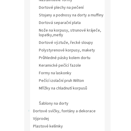
Dortové plechy na pečení
Stojany a podnosy na dorty a muffiny
Dortová separační plata
Nože na korpusy, strunové kráječe,
lopatky,metly
Dortové výztuže, řecké sloupy
Polystyrenové korpusy, makety
Průhledné pásky kolem dortu
Keramické pečící fazole
Formy na laskonky
Pečící izolační pruh Wilton
Mřížky na chladnutí korpusů
Stojan na makronky
Šablony na dorty
Dortové svíčky, fontány a dekorace
Výprodej
Plastové kelímky