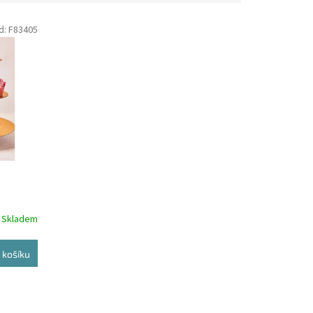
d:
F83405
a
Skladem
 košíku