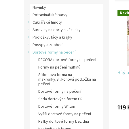
e
r
Novinky
V
n
a
Novi
Potravinářské barvy
ý
í
n
p
p
Cukrářské hmoty
n
i
r
í
Suroviny na dorty a zákusky
s
o
p
Podložky, tácy a krajky
p
d
a
Posypy a zdobení
r
u
n
Dortové formy na pečení
o
k
e
DECORA dortové formy na pečení
d
t
l
u
ů
Formy na pečení muffinů
Bílý 
k
Silikonová forma na
t
makronky,Silikonová podložka na
pečení
ů
Dortové formy na pečení
Sada dortových forem ČR
119 
Dortové formy Wilton
Vyšší dortové formy na pečení
Ráfky dortové formy bez dna
Nastavitelné formy