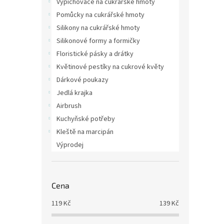
Vypichovače na cukrářské hmoty
Pomůcky na cukrářské hmoty
Silikony na cukrářské hmoty
Silikonové formy a formičky
Floristické pásky a drátky
Květinové pestíky na cukrové květy
Dárkové poukazy
Jedlá krajka
Airbrush
Kuchyňské potřeby
Kleště na marcipán
Výprodej
Cena
119
Kč
139
Kč