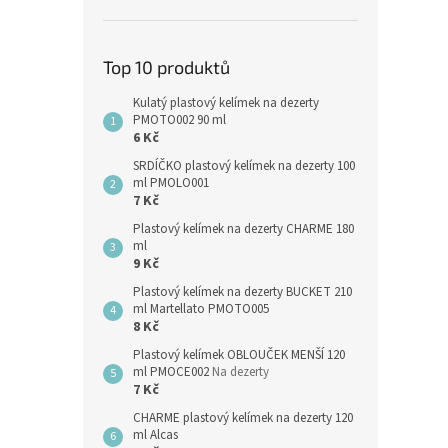
Top 10 produktů
Kulatý plastový kelímek na dezerty
PMOTO002 90 ml
6 Kč
SRDÍČKO plastový kelímek na dezerty 100
ml PMOLO001
7 Kč
Plastový kelímek na dezerty CHARME 180
ml
9 Kč
Plastový kelímek na dezerty BUCKET 210
ml Martellato PMOTO005
8 Kč
Plastový kelímek OBLOUČEK MENŠÍ 120
ml PMOCE002
Na dezerty
7 Kč
CHARME plastový kelímek na dezerty 120
ml Alcas