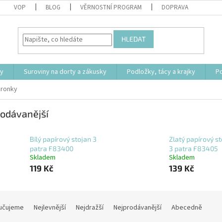
VOP
BLOG
VĚRNOSTNÍ PROGRAM
DOPRAVA
HLEDAT
ty
Suroviny na dorty a zákusky
Podložky, tácy a krajky
P
kronky
odávanější
Bílý papírový stojan 3
Zlatý papírový s
patra F83400
3 patra F83405
Skladem
Skladem
119 Kč
139 Kč
učujeme
Nejlevnější
Nejdražší
Nejprodávanější
Abecedně