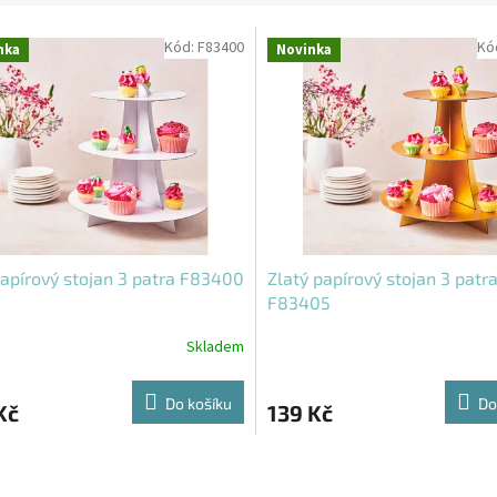
Kód:
F83400
Kó
nka
Novinka
papírový stojan 3 patra F83400
Zlatý papírový stojan 3 patr
F83405
Skladem
Do košíku
Do
Kč
139 Kč
O
v