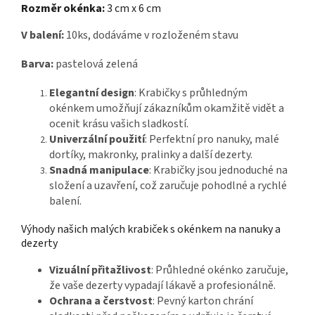
Rozměr okénka:
3 cm x 6 cm
V balení:
10ks, dodáváme v rozloženém stavu
Barva:
pastelová zelená
Elegantní design
: Krabičky s průhledným
okénkem umožňují zákazníkům okamžitě vidět a
ocenit krásu vašich sladkostí.
Univerzální použití
: Perfektní pro nanuky, malé
dortíky, makronky, pralinky a další dezerty.
Snadná manipulace
: Krabičky jsou jednoduché na
složení a uzavření, což zaručuje pohodlné a rychlé
balení.
Výhody našich malých krabiček s okénkem na nanuky a
dezerty
Vizuální přitažlivost
: Průhledné okénko zaručuje,
že vaše dezerty vypadají lákavě a profesionálně.
Ochrana a čerstvost
: Pevný karton chrání