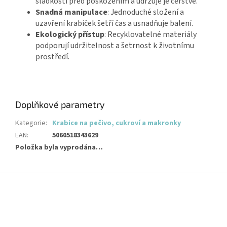
sladkosti před poškozením a udržuje je čerstvé.
Snadná manipulace
: Jednoduché složení a
uzavření krabiček šetří čas a usnadňuje balení.
Ekologický přístup
: Recyklovatelné materiály
podporují udržitelnost a šetrnost k životnímu
prostředí.
Doplňkové parametry
Kategorie
:
Krabice na pečivo, cukroví a makronky
EAN
:
5060518343629
Položka byla vyprodána…
Z
á
p
a
t