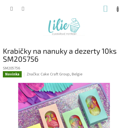
Přejít
NÁKUP
na
obsah
KOŠÍK
Krabičky na nanuky a dezerty 10ks
SM205756
SM205756
Značka:
Cake Craft Group, Belgie
Novinka