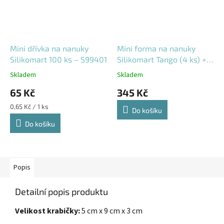
Mini dřívka na nanuky
Mini forma na nanuky
Silikomart 100 ks – S99401
Silikomart Tango (4 ks) +
50 dřívek
Skladem
Skladem
65 Kč
345 Kč
Měrná
0,65 Kč / 1 ks
Do košíku
cena:
Do košíku
Popis
Detailní popis produktu
Velikost krabičky:
5 cm x 9 cm x 3 cm