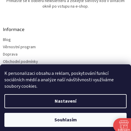
Přihlaste se k odběru newsletteru a získejte slevový kód v uvítacím
okně po vstupu na e-shop.
Informace
Blog
Věrnostní program
Doprava
Obchodní podmínky
Ochrana osobních údajů
K personalizaci obsahu a reklam, poskytování funkcí
Kontakty
sociálních médií a analýze naší návštěvnosti využíváme
soubory cookies.
Vytvořil Shoptet
Nastavení
Copyright 2026
ESHOP LILIE
. Všechna práva vyhrazena.
Upravit nastavení
Souhlasím
cookies
Zobrazit