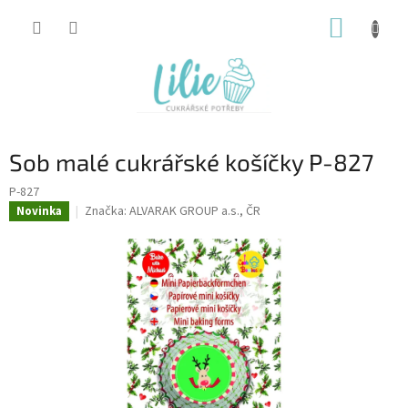
Přejít
NÁKUP
na
obsah
KOŠÍK
Sob malé cukrářské košíčky P-827
P-827
Značka:
ALVARAK GROUP a.s., ČR
Novinka