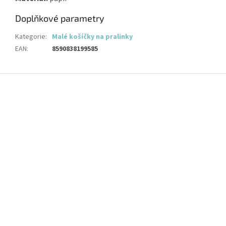
Doplňkové parametry
Kategorie
:
Malé košíčky na pralinky
EAN
:
8590838199585
Z
á
p
a
t
í